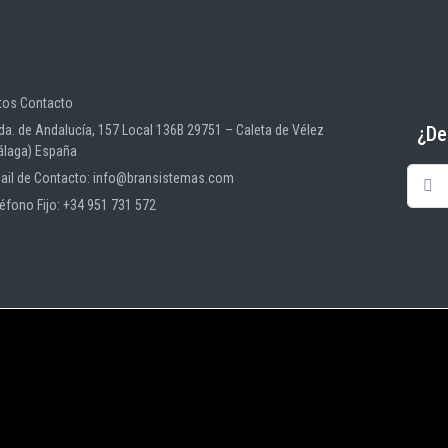
tos Contacto
¿De
da. de Andalucía, 157 Local 136B 29751 – Caleta de Vélez
álaga) España
ail de Contacto: info@bransistemas.com
léfono Fijo: +34 951 731 572