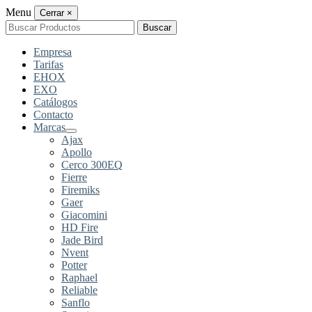
Menu
Cerrar
×
Buscar
Buscar
por:
Empresa
Tarifas
EHOX
EXO
Catálogos
Contacto
Marcas
Ajax
Apollo
Cerco 300EQ
Fierre
Firemiks
Gaer
Giacomini
HD Fire
Jade Bird
Nvent
Potter
Raphael
Reliable
Sanflo