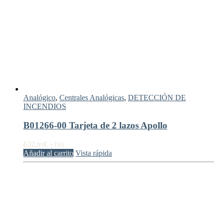
Analógico
,
Centrales Analógicas
,
DETECCIÓN DE
INCENDIOS
B01266-00 Tarjeta de 2 lazos Apollo
632,
€
99
+ IVA
Añadir al carrito
Vista rápida