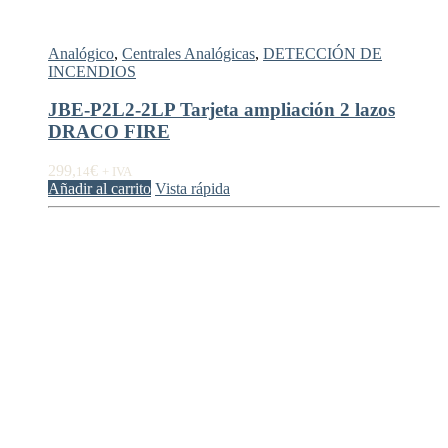
Analógico
,
Centrales Analógicas
,
DETECCIÓN DE
INCENDIOS
JBE-P2L2-2LP Tarjeta ampliación 2 lazos
DRACO FIRE
299,
€
14
+ IVA
Añadir al carrito
Vista rápida