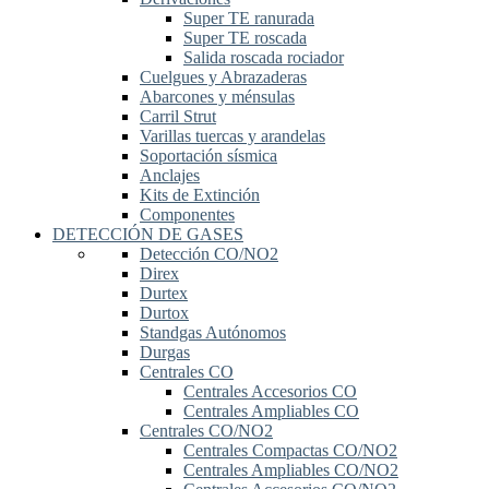
Super TE ranurada
Super TE roscada
Salida roscada rociador
Cuelgues y Abrazaderas
Abarcones y ménsulas
Carril Strut
Varillas tuercas y arandelas
Soportación sísmica
Anclajes
Kits de Extinción
Componentes
DETECCIÓN DE GASES
Detección CO/NO2
Direx
Durtex
Durtox
Standgas Autónomos
Durgas
Centrales CO
Centrales Accesorios CO
Centrales Ampliables CO
Centrales CO/NO2
Centrales Compactas CO/NO2
Centrales Ampliables CO/NO2