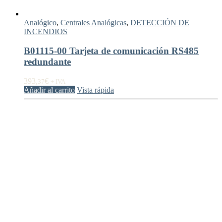
Analógico
,
Centrales Analógicas
,
DETECCIÓN DE
INCENDIOS
B01115-00 Tarjeta de comunicación RS485
redundante
393,
€
37
+ IVA
Añadir al carrito
Vista rápida