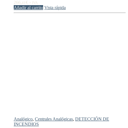
266,
€
41
+ IVA
Añadir al carrito
Vista rápida
Analógico
,
Centrales Analógicas
,
DETECCIÓN DE
INCENDIOS