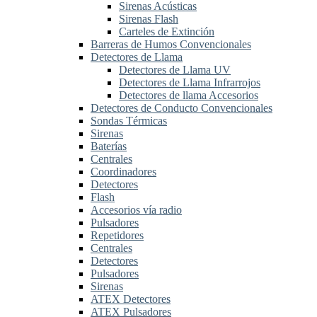
Sirenas Acústicas
Sirenas Flash
Carteles de Extinción
Barreras de Humos Convencionales
Detectores de Llama
Detectores de Llama UV
Detectores de Llama Infrarrojos
Detectores de llama Accesorios
Detectores de Conducto Convencionales
Sondas Térmicas
Sirenas
Baterías
Centrales
Coordinadores
Detectores
Flash
Accesorios vía radio
Pulsadores
Repetidores
Centrales
Detectores
Pulsadores
Sirenas
ATEX Detectores
ATEX Pulsadores