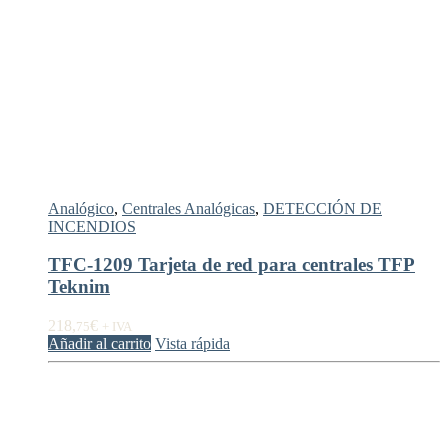
Analógico
,
Centrales Analógicas
,
DETECCIÓN DE
INCENDIOS
TFC-1209 Tarjeta de red para centrales TFP
Teknim
218,
€
75
+ IVA
Añadir al carrito
Vista rápida