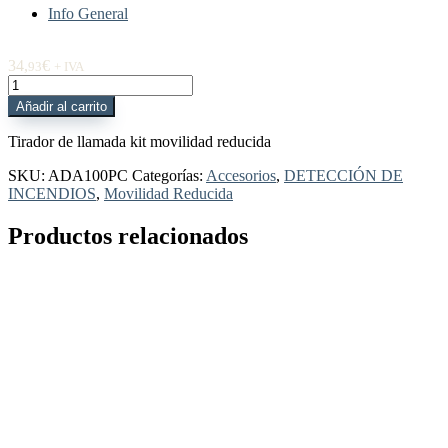
Info General
34,
€
93
+ IVA
ADA100PC
Tirador
Añadir al carrito
de
llamada
Tirador de llamada kit movilidad reducida
kit
movilidad
SKU:
ADA100PC
Categorías:
Accesorios
,
DETECCIÓN DE
reducida
INCENDIOS
,
Movilidad Reducida
cantidad
Productos relacionados