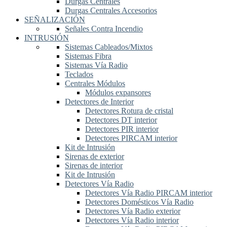
Durgas Centrales
Durgas Centrales Accesorios
SEÑALIZACIÓN
Señales Contra Incendio
INTRUSIÓN
Sistemas Cableados/Mixtos
Sistemas Fibra
Sistemas Vía Radio
Teclados
Centrales Módulos
Módulos expansores
Detectores de Interior
Detectores Rotura de cristal
Detectores DT interior
Detectores PIR interior
Detectores PIRCAM interior
Kit de Intrusión
Sirenas de exterior
Sirenas de interior
Kit de Intrusión
Detectores Vía Radio
Detectores Vía Radio PIRCAM interior
Detectores Domésticos Vía Radio
Detectores Vía Radio exterior
Detectores Vía Radio interior