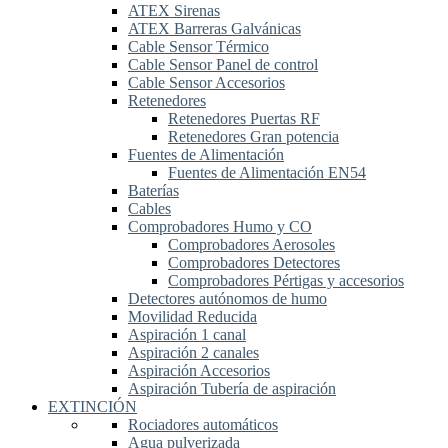
ATEX Sirenas
ATEX Barreras Galvánicas
Cable Sensor Térmico
Cable Sensor Panel de control
Cable Sensor Accesorios
Retenedores
Retenedores Puertas RF
Retenedores Gran potencia
Fuentes de Alimentación
Fuentes de Alimentación EN54
Baterías
Cables
Comprobadores Humo y CO
Comprobadores Aerosoles
Comprobadores Detectores
Comprobadores Pértigas y accesorios
Detectores autónomos de humo
Movilidad Reducida
Aspiración 1 canal
Aspiración 2 canales
Aspiración Accesorios
Aspiración Tubería de aspiración
EXTINCIÓN
Rociadores automáticos
Agua pulverizada