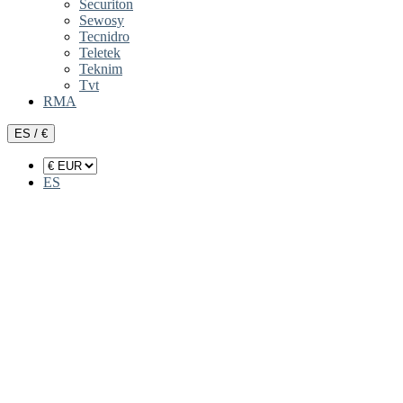
Securiton
Sewosy
Tecnidro
Teletek
Teknim
Tvt
RMA
ES / €
ES