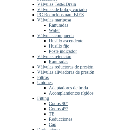
Válvulas Test&Drain
Válvulas de bola y vaciado
PC Reducidos para BIES
Válvulas mariposa
Ranuradas
Wafer
Válvulas compuerta
Husillo ascendente
Husillo fijo
Poste indicador
Válvulas retención
Ranuradas
Válvulas reductoras de presión
Válvulas aliviadoras de presión
Filtros
Uniones
Adaptadores de brida
Acomplamientos rígidos
Fitting
Codos 90º
Codos 45º
TE
Reducciones
Cap
Derivaciones