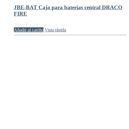
JBE-BAT Caja para baterías central DRACO
FIRE
266,
€
41
+ IVA
Añadir al carrito
Vista rápida