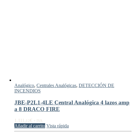
Analógico
,
Centrales Analógicas
,
DETECCIÓN DE
INCENDIOS
JBE-P2L1-4LE Central Analógica 4 lazos amp
a 8 DRACO FIRE
1.111,
€
12
+ IVA
Añadir al carrito
Vista rápida