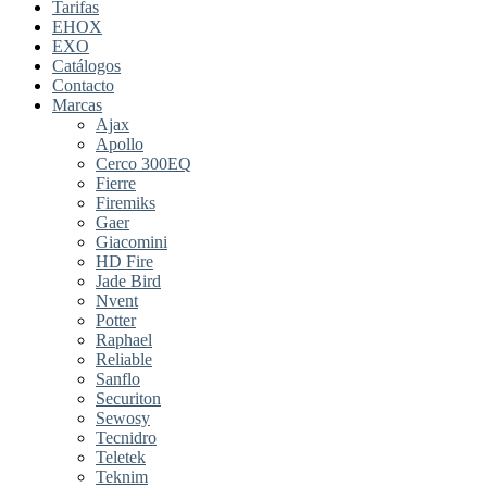
Tarifas
EHOX
EXO
Catálogos
Contacto
Marcas
Ajax
Apollo
Cerco 300EQ
Fierre
Firemiks
Gaer
Giacomini
HD Fire
Jade Bird
Nvent
Potter
Raphael
Reliable
Sanflo
Securiton
Sewosy
Tecnidro
Teletek
Teknim