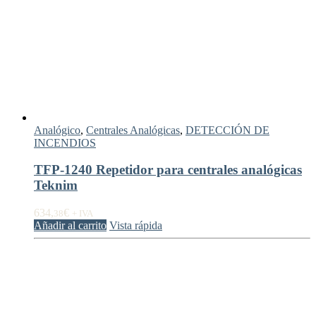
Analógico
,
Centrales Analógicas
,
DETECCIÓN DE
INCENDIOS
TFP-1240 Repetidor para centrales analógicas
Teknim
634,
€
38
+ IVA
Añadir al carrito
Vista rápida