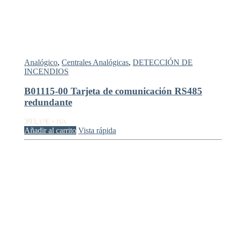
Analógico
,
Centrales Analógicas
,
DETECCIÓN DE
INCENDIOS
B01115-00 Tarjeta de comunicación RS485
redundante
393,
€
37
+ IVA
Añadir al carrito
Vista rápida