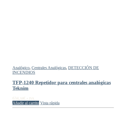
Analógico
,
Centrales Analógicas
,
DETECCIÓN DE
INCENDIOS
TFP-1240 Repetidor para centrales analógicas
Teknim
634,
€
38
+ IVA
Añadir al carrito
Vista rápida