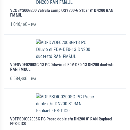
VCOSY300G200 Válvula comp OSY300-G 21bar 8″ DN200 RAN
FM&UL
1.046,
€
10
+ IVA
VDFDVDE0200SG-13 PC Diluvio el FDV-DE0-13 DN200 duct+std
RAN FM&UL
6.584,
€
95
+ IVA
VDFPSDIC0200SG PC Preac doble e/n DN200 8″ RAN Raphael
FPS-DIC0