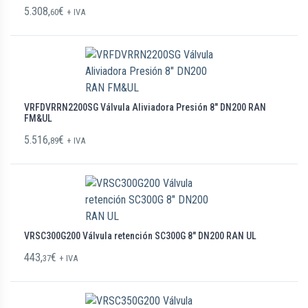
5.308,
€
60
+ IVA
VRFDVRRN2200SG Válvula Aliviadora Presión 8″ DN200 RAN
FM&UL
5.516,
€
89
+ IVA
VRSC300G200 Válvula retención SC300G 8″ DN200 RAN UL
443,
€
37
+ IVA