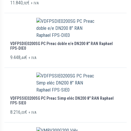
11.840,
€
92
+ IVA
VDFPSDIE0200SG PC Preac doble e/e DN200 8″ RAN Raphael
FPS-DIE0
9.448,
€
44
+ IVA
VDFPSSIE0200SG PC Preac Simp eléc DN200 8″ RAN Raphael
FPS-SIE0
8.216,
€
03
+ IVA