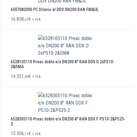
6507082000 PC Diluvio el DDV DN200 RAN FM&UL
16.858,
€
07
+ IVA
6528105110 Preac doble e/e DN200 8″ RAN DDX D 2xPS10-
2&DMA
14.351,
€
49
+ IVA
6528305110 Preac doble e/n DN200 8″ RAN DDX F PS10-2&PS25-
2
15.306,
€
11
+ IVA