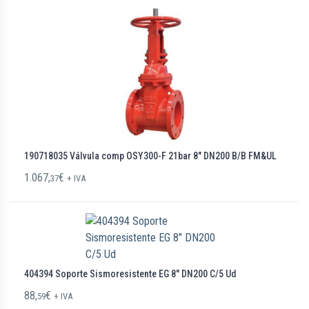
190718035 Válvula comp OSY300-F 21bar 8″ DN200 B/B FM&UL
1.067,
€
37
+ IVA
404394 Soporte Sismoresistente EG 8″ DN200 C/5 Ud
88,
€
59
+ IVA