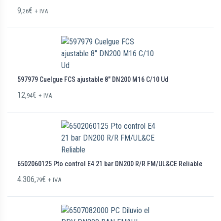
9,
€
26
+ IVA
597979 Cuelgue FCS ajustable 8″ DN200 M16 C/10 Ud
12,
€
94
+ IVA
6502060125 Pto control E4 21 bar DN200 R/R FM/UL&CE Reliable
4.306,
€
79
+ IVA