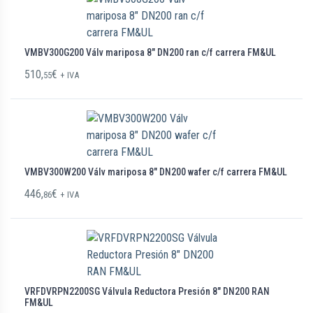
VMBV300G200 Válv mariposa 8″ DN200 ran c/f carrera FM&UL
510,
€
55
+ IVA
VMBV300W200 Válv mariposa 8″ DN200 wafer c/f carrera FM&UL
446,
€
86
+ IVA
VRFDVRPN2200SG Válvula Reductora Presión 8″ DN200 RAN
FM&UL