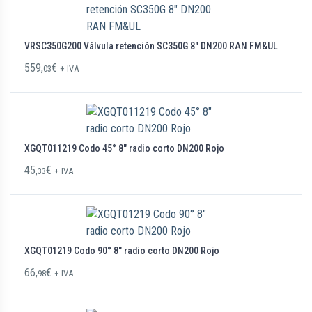
VRSC350G200 Válvula retención SC350G 8″ DN200 RAN FM&UL
559,
€
03
+ IVA
XGQT011219 Codo 45° 8″ radio corto DN200 Rojo
45,
€
33
+ IVA
XGQT01219 Codo 90° 8″ radio corto DN200 Rojo
66,
€
98
+ IVA