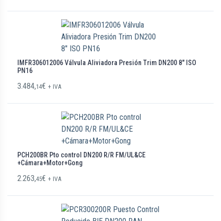
IMFR306012006 Válvula Aliviadora Presión Trim DN200 8″ ISO
PN16
3.484,
€
14
+ IVA
PCH200BR Pto control DN200 R/R FM/UL&CE
+Cámara+Motor+Gong
2.263,
€
45
+ IVA