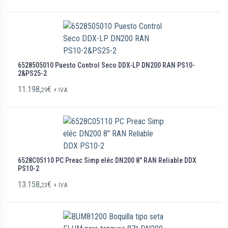
6528505010 Puesto Control Seco DDX-LP DN200 RAN PS10-
2&PS25-2
11.198,
€
29
+ IVA
6528C05110 PC Preac Simp eléc DN200 8″ RAN Reliable DDX
PS10-2
13.158,
€
23
+ IVA