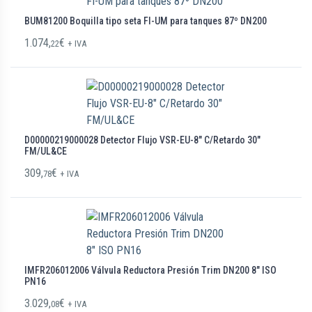
BUM81200 Boquilla tipo seta FI-UM para tanques 87º DN200
1.074,
€
22
+ IVA
D00000219000028 Detector Flujo VSR-EU-8″ C/Retardo 30″
FM/UL&CE
309,
€
78
+ IVA
IMFR206012006 Válvula Reductora Presión Trim DN200 8″ ISO
PN16
3.029,
€
08
+ IVA