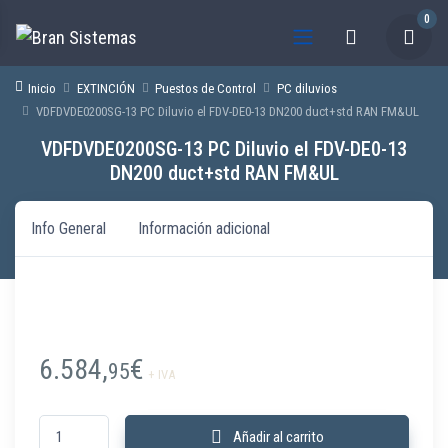
0
Inicio
EXTINCIÓN
Puestos de Control
PC diluvios
VDFDVDE0200SG-13 PC Diluvio el FDV-DE0-13 DN200 duct+std RAN FM&UL
VDFDVDE0200SG-13 PC Diluvio el FDV-DE0-13
DN200 duct+std RAN FM&UL
Info General
Información adicional
6.584,
€
95
+ IVA
VDFDVDE0200SG-13 PC Diluvio el FDV-DE0-13 DN200 duct+std RAN FM&U
Añadir al carrito