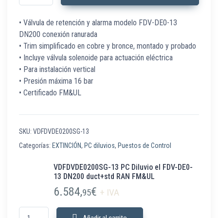
• Válvula de retención y alarma modelo FDV-DE0-13
DN200 conexión ranurada
• Trim simplificado en cobre y bronce, montado y probado
• Incluye válvula solenoide para actuación eléctrica
• Para instalación vertical
• Presión máxima 16 bar
• Certificado FM&UL
SKU:
VDFDVDE0200SG-13
Categorías:
EXTINCIÓN
,
PC diluvios
,
Puestos de Control
VDFDVDE0200SG-13 PC Diluvio el FDV-DE0-
13 DN200 duct+std RAN FM&UL
6.584,
€
95
+ IVA
VDFDVDE0200SG-13 PC Diluvio el FDV-DE0-13 DN200 duct+std RAN FM&U
Añadir al carrito