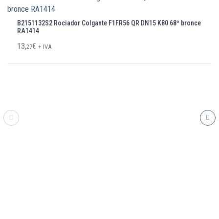
B2151132S2 Rociador Colgante F1FR56 QR DN15 K80 68º bronce
RA1414
13,
€
27
+ IVA