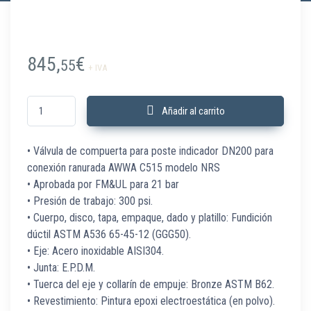
845,
€
55
+ IVA
190717550 Válvula compuerta NRS-G 21 bar 8" DN200 RAN FM&UL canti
Añadir al carrito
• Válvula de compuerta para poste indicador DN200 para
conexión ranurada AWWA C515 modelo NRS
• Aprobada por FM&UL para 21 bar
• Presión de trabajo: 300 psi.
• Cuerpo, disco, tapa, empaque, dado y platillo: Fundición
dúctil ASTM A536 65-45-12 (GGG50).
• Eje: Acero inoxidable AISI304.
• Junta: E.P.D.M.
• Tuerca del eje y collarín de empuje: Bronze ASTM B62.
• Revestimiento: Pintura epoxi electroestática (en polvo).