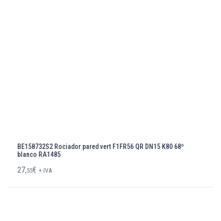
BE158732S2 Rociador pared vert F1FR56 QR DN15 K80 68º
blanco RA1485
27,
€
55
+ IVA