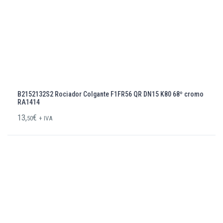
B2152132S2 Rociador Colgante F1FR56 QR DN15 K80 68º cromo
RA1414
13,
€
50
+ IVA