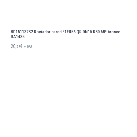
BD151132S2 Rociador pared F1FR56 QR DN15 K80 68º bronce
RA1435
20,
€
78
+ IVA