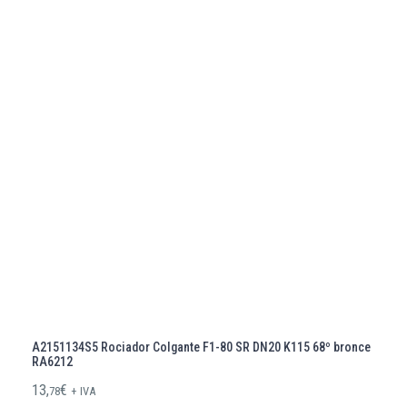
A2151134S5 Rociador Colgante F1-80 SR DN20 K115 68º bronce
RA6212
13,
€
78
+ IVA