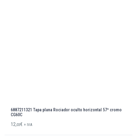
6887211321 Tapa plana Rociador oculto horizontal 57º cromo
CG60C
12,
€
03
+ IVA