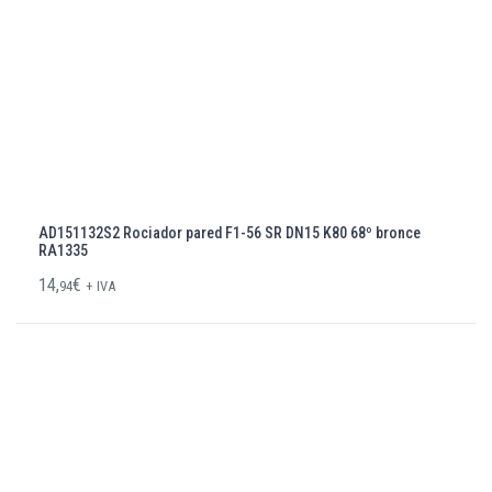
AD151132S2 Rociador pared F1-56 SR DN15 K80 68º bronce
RA1335
14,
€
94
+ IVA