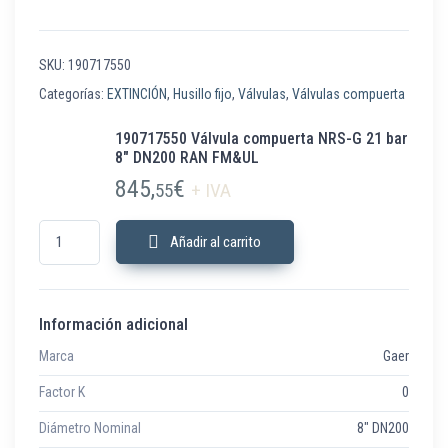
SKU:
190717550
Categorías:
EXTINCIÓN
,
Husillo fijo
,
Válvulas
,
Válvulas compuerta
190717550 Válvula compuerta NRS-G 21 bar
8″ DN200 RAN FM&UL
845,
€
55
+ IVA
190717550 Válvula compuerta NRS-G 21 bar 8" DN200 RAN FM&UL canti
Añadir al carrito
Información adicional
Marca
Gaer
Factor K
0
Diámetro Nominal
8" DN200