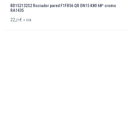
BD152132S2 Rociador pared F1FR56 QR DN15 K80 68º cromo
RA1435
22,
€
21
+ IVA