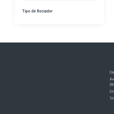
Tipo de Rociador
Da
Av
(M
Em
Te