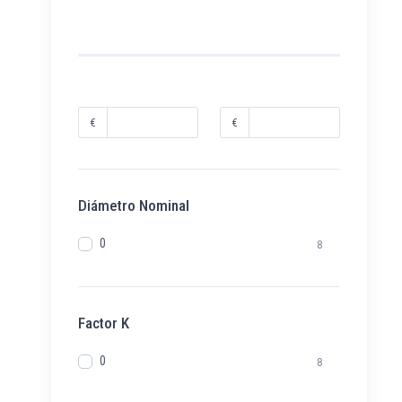
€
€
Diámetro Nominal
0
8
Factor K
0
8