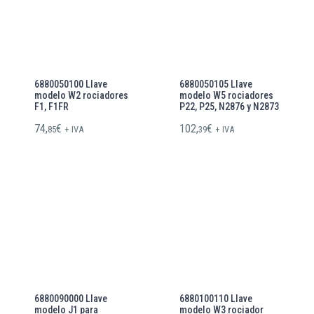
6880050100 Llave
6880050105 Llave
modelo W2 rociadores
modelo W5 rociadores
F1, F1FR
P22, P25, N2876 y N2873
74,
€
102,
€
85
+ IVA
39
+ IVA
6880090000 Llave
6880100110 Llave
modelo J1 para
modelo W3 rociador