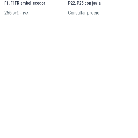
F1, F1FR embellecedor
P22, P25 con jaula
256,
€
Consultar precio
84
+ IVA