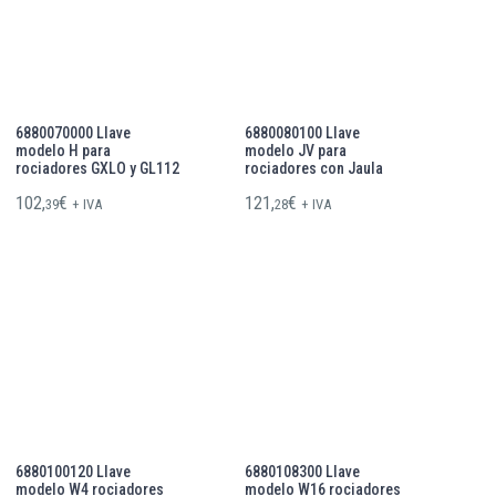
6880070000 Llave
6880080100 Llave
modelo H para
modelo JV para
rociadores GXLO y GL112
rociadores con Jaula
102,
€
121,
€
39
+ IVA
28
+ IVA
6880100120 Llave
6880108300 Llave
modelo W4 rociadores
modelo W16 rociadores