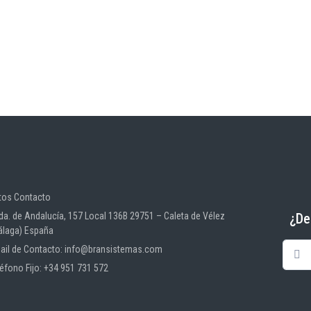
tos Contacto
¿De
da. de Andalucía, 157 Local 136B 29751 – Caleta de Vélez
álaga) España
ail de Contacto: info@bransistemas.com
léfono Fijo: +34 951 731 572