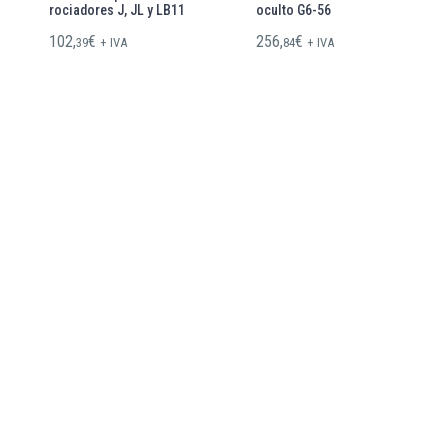
rociadores J, JL y LB11
oculto G6-56
102,
€
256,
€
39
+ IVA
84
+ IVA