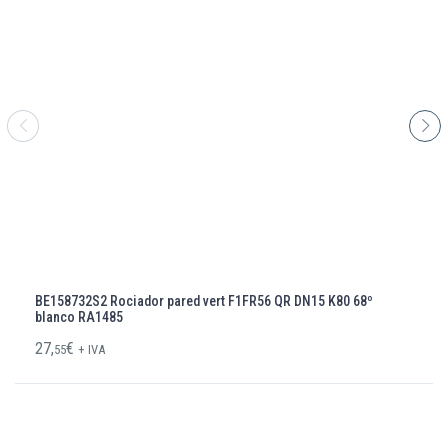
BE158732S2 Rociador pared vert F1FR56 QR DN15 K80 68º
blanco RA1485
27,
€
55
+ IVA