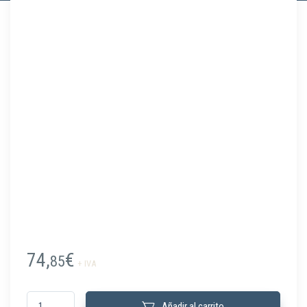
74,
€
85
+ IVA
6880050100 Llave modelo W2 rociadores F1, F1FR cantidad
Añadir al carrito