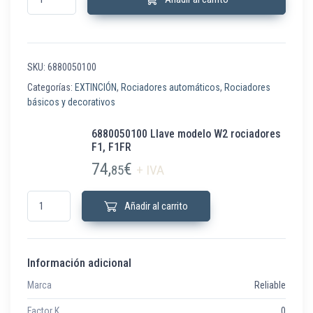
SKU:
6880050100
Categorías:
EXTINCIÓN
,
Rociadores automáticos
,
Rociadores
básicos y decorativos
6880050100 Llave modelo W2 rociadores
F1, F1FR
74,
€
85
+ IVA
6880050100 Llave modelo W2 rociadores F1, F1FR cantidad
Añadir al carrito
Información adicional
Marca
Reliable
Factor K
0