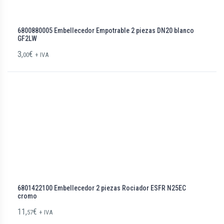
6800880005 Embellecedor Empotrable 2 piezas DN20 blanco
GF2LW
3,
€
00
+ IVA
6801422100 Embellecedor 2 piezas Rociador ESFR N25EC
cromo
11,
€
57
+ IVA