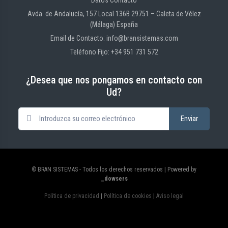
Datos Contacto
Avda. de Andalucía, 157 Local 136B 29751 – Caleta de Vélez
(Málaga) España
Email de Contacto: info@bransistemas.com
Teléfono Fijo: +34 951 731 572
¿Desea que nos pongamos en contacto con
Ud?
© BRAN SISTEMAS - Todos los derechos reservados | Powered by
_dowsers
Política de privacidad
|
Política de cookies
|
Aviso legal