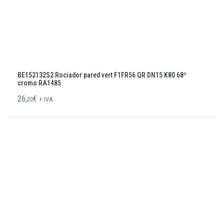
BE152132S2 Rociador pared vert F1FR56 QR DN15 K80 68º
cromo RA1485
26,
€
20
+ IVA