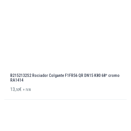
B2152132S2 Rociador Colgante F1FR56 QR DN15 K80 68º cromo
RA1414
13,
€
50
+ IVA