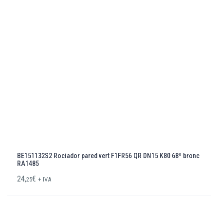
BE151132S2 Rociador pared vert F1FR56 QR DN15 K80 68º bronc
RA1485
24,
€
25
+ IVA