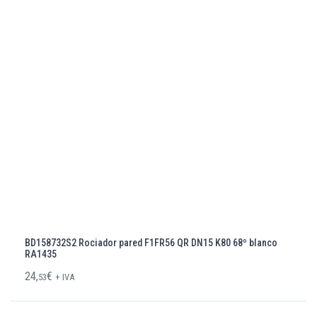
BD158732S2 Rociador pared F1FR56 QR DN15 K80 68º blanco
RA1435
24,
€
53
+ IVA