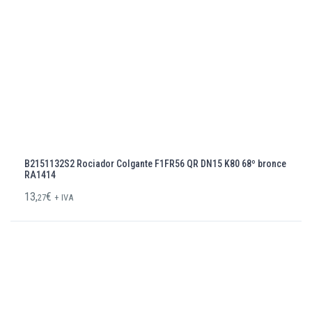
B2151132S2 Rociador Colgante F1FR56 QR DN15 K80 68º bronce
RA1414
13,
€
27
+ IVA