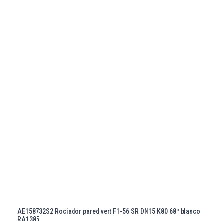
AE158732S2 Rociador pared vert F1-56 SR DN15 K80 68º blanco
RA1385