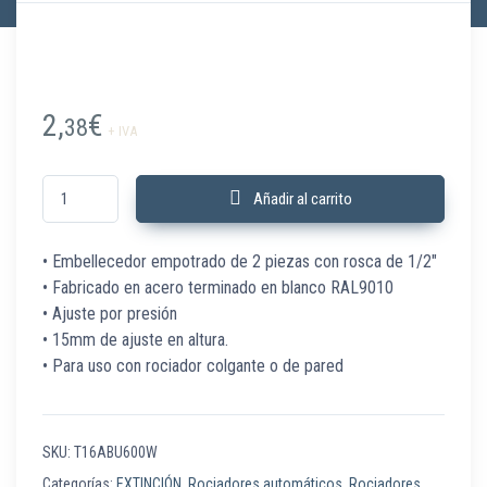
2,
€
38
+ IVA
T16ABU600W Embellecedor empotrado 2 piezas 1/2" blanco cantidad
Añadir al carrito
• Embellecedor empotrado de 2 piezas con rosca de 1/2″
• Fabricado en acero terminado en blanco RAL9010
• Ajuste por presión
• 15mm de ajuste en altura.
• Para uso con rociador colgante o de pared
SKU:
T16ABU600W
Categorías:
EXTINCIÓN
,
Rociadores automáticos
,
Rociadores