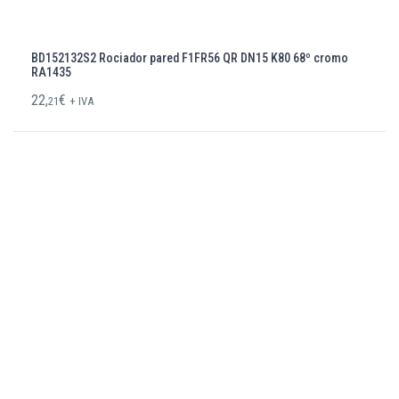
BD152132S2 Rociador pared F1FR56 QR DN15 K80 68º cromo
RA1435
22,
€
21
+ IVA