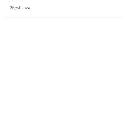
26,
€
25
+ IVA