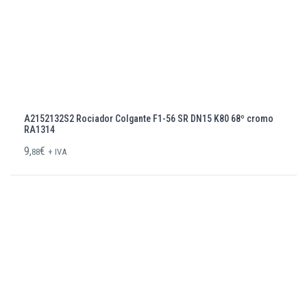
A2152132S2 Rociador Colgante F1-56 SR DN15 K80 68º cromo
RA1314
9,
€
88
+ IVA