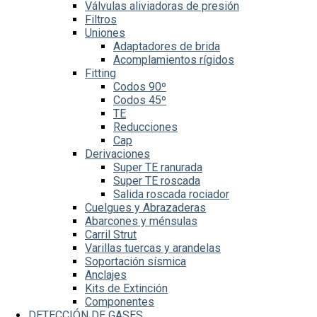
Válvulas aliviadoras de presión
Filtros
Uniones
Adaptadores de brida
Acomplamientos rígidos
Fitting
Codos 90º
Codos 45º
TE
Reducciones
Cap
Derivaciones
Super TE ranurada
Super TE roscada
Salida roscada rociador
Cuelgues y Abrazaderas
Abarcones y ménsulas
Carril Strut
Varillas tuercas y arandelas
Soportación sísmica
Anclajes
Kits de Extinción
Componentes
DETECCIÓN DE GASES