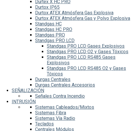
Durtex X HC PRO
Durtox IP65
Durtox ATEX Atmósfera Gas Explosiva
Durtox ATEX Atmósfera Gas y Polvo Explosiva
Standgas HC
Standgas HC PRO
Standgas PRO
Standgas PRO LCD
Standgas PRO LCD Gases Explosivos
Standgas PRO LCD O2 y Gases Tóxicos
Standgas PRO LCD RS485 Gases
Explosivos
Standgas PRO LCD RS485 O2 y Gases
Tóxicos
Durgas Centrales
Durgas Centrales Accesorios
SEÑALIZACIÓN
Señales Contra Incendio
INTRUSIÓN
Sistemas Cableados/Mixtos
Sistemas Fibra
Sistemas Vía Radio
Teclados
Centrales Módulos