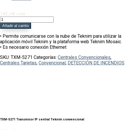
142,
€
19
+ IVA
TXM-
5271
Añadir al carrito
Transmisor
IP
• Permite comunicarse con la nube de Teknim para utilizar la
central
aplicación móvil Teknim y la plataforma web Teknim Mosaic.
Teknim
• Es necesario conexión Ethernet
convencional
SKU:
TXM-5271
Categorías:
Centrales Convencionales
,
Centrales Tarjetas
,
Convencional
,
DETECCIÓN DE INCENDIOS
cantidad
TXM-5271 Transmisor IP central Teknim convencional