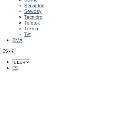
Securiton
Sewosy
Tecnidro
Teletek
Teknim
Tvt
RMA
ES / €
ES