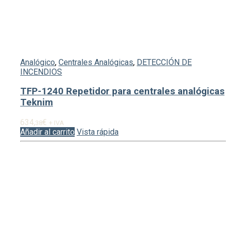
Analógico
,
Centrales Analógicas
,
DETECCIÓN DE
INCENDIOS
TFP-1240 Repetidor para centrales analógicas
Teknim
634,
€
38
+ IVA
Añadir al carrito
Vista rápida