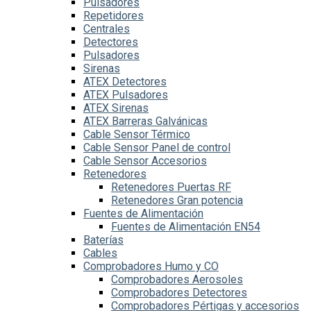
Pulsadores
Repetidores
Centrales
Detectores
Pulsadores
Sirenas
ATEX Detectores
ATEX Pulsadores
ATEX Sirenas
ATEX Barreras Galvánicas
Cable Sensor Térmico
Cable Sensor Panel de control
Cable Sensor Accesorios
Retenedores
Retenedores Puertas RF
Retenedores Gran potencia
Fuentes de Alimentación
Fuentes de Alimentación EN54
Baterías
Cables
Comprobadores Humo y CO
Comprobadores Aerosoles
Comprobadores Detectores
Comprobadores Pértigas y accesorios