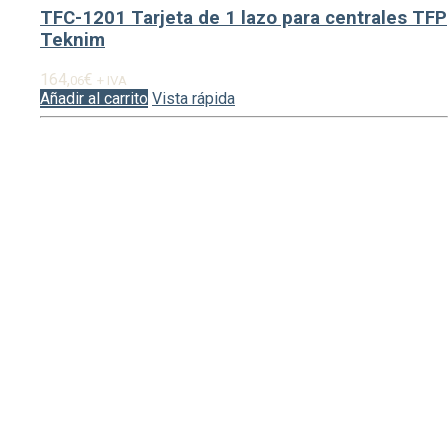
TFC-1201 Tarjeta de 1 lazo para centrales TFP
Teknim
164,
€
06
+ IVA
Añadir al carrito
Vista rápida