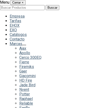
Menu
Cerrar
×
Buscar
Buscar
por:
Empresa
Tarifas
EHOX
EXO
Catálogos
Contacto
Marcas
Ajax
Apollo
Cerco 300EQ
Fierre
Firemiks
Gaer
Giacomini
HD Fire
Jade Bird
Nvent
Potter
Raphael
Reliable
Sanflo