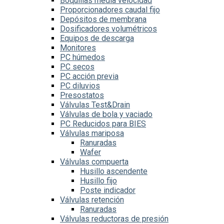
Boquillas media velocidad
Proporcionadores caudal fijo
Depósitos de membrana
Dosificadores volumétricos
Equipos de descarga
Monitores
PC húmedos
PC secos
PC acción previa
PC diluvios
Presostatos
Válvulas Test&Drain
Válvulas de bola y vaciado
PC Reducidos para BIES
Válvulas mariposa
Ranuradas
Wafer
Válvulas compuerta
Husillo ascendente
Husillo fijo
Poste indicador
Válvulas retención
Ranuradas
Válvulas reductoras de presión