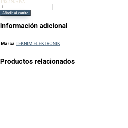
142,
€
19
+ IVA
TXM-
5271
Añadir al carrito
Transmisor
IP
Información adicional
central
Teknim
convencional
Marca
TEKNIM ELEKTRONIK
cantidad
Productos relacionados