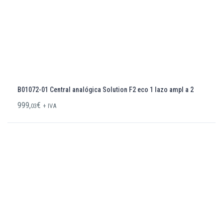
B01072-01 Central analógica Solution F2 eco 1 lazo ampl a 2
999,
€
03
+ IVA