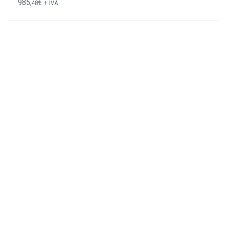
985,
€
48
+ IVA