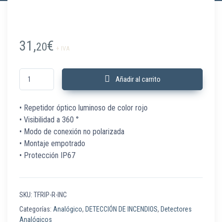
31,
€
20
+ IVA
TFRIP-R-INC Indicador de acción techo 360º empotrar TecnoFire cantida
Añadir al carrito
• Repetidor óptico luminoso de color rojo
• Visibilidad a 360 °
• Modo de conexión no polarizada
• Montaje empotrado
• Protección IP67
SKU:
TFRIP-R-INC
Categorías:
Analógico
,
DETECCIÓN DE INCENDIOS
,
Detectores
Analógicos