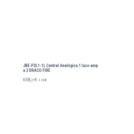
JBE-P2L1-1L Central Analógica 1 lazo amp
a 2 DRACO FIRE
658,
€
21
+ IVA