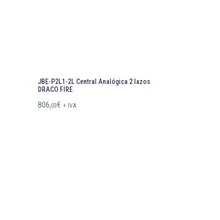
JBE-P2L1-2L Central Analógica 2 lazos
DRACO FIRE
806,
€
03
+ IVA