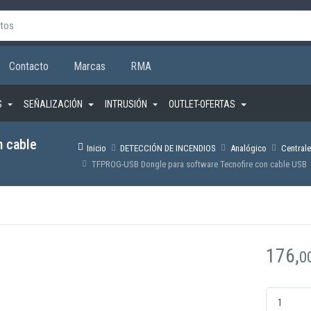
Contacto
Marcas
RMA
S
SEÑALIZACIÓN
INTRUSIÓN
OUTLET-OFERTAS
n cable
Inicio
DETECCIÓN DE INCENDIOS
Analógico
Central
TFPROG-USB Dongle para software Tecnofire con cable USB
176,
0
TFPROG-USB