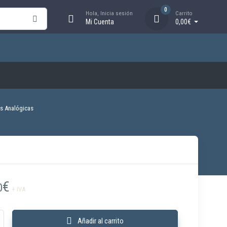
0
Hola, Inicia sesión
Carrito
Mi Cuenta
0,00€
es Analógicas
€
0
+ IVA
 Dongle para software Tecnofire con cable USB cantidad
Añadir al carrito