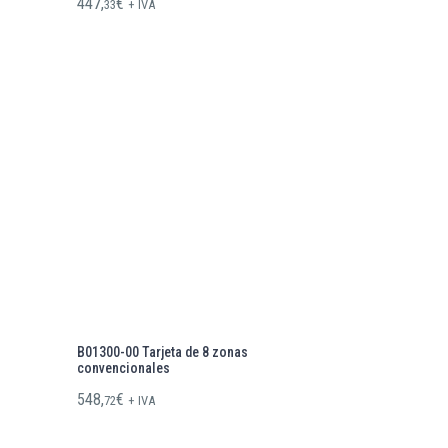
447,
€
33
+ IVA
B01300-00 Tarjeta de 8 zonas
convencionales
548,
€
72
+ IVA