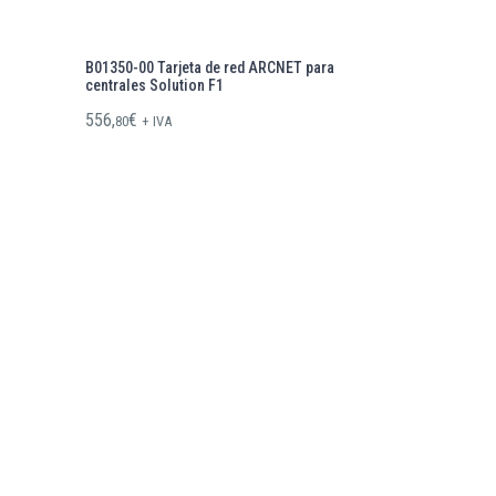
B01350-00 Tarjeta de red ARCNET para
centrales Solution F1
556,
€
80
+ IVA