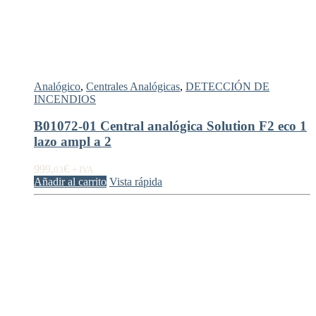
Analógico
,
Centrales Analógicas
,
DETECCIÓN DE
INCENDIOS
B01072-01 Central analógica Solution F2 eco 1
lazo ampl a 2
999,
€
03
+ IVA
Añadir al carrito
Vista rápida