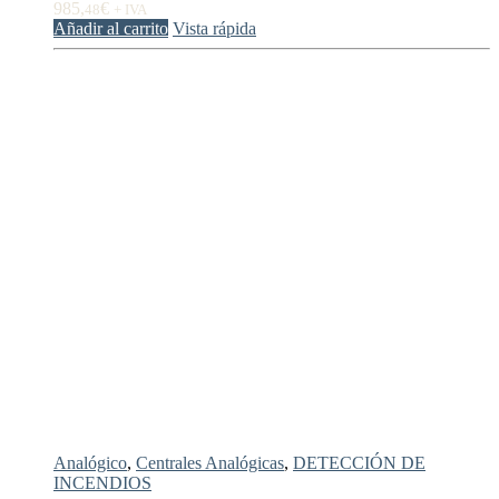
985,
€
48
+ IVA
Añadir al carrito
Vista rápida
Analógico
,
Centrales Analógicas
,
DETECCIÓN DE
INCENDIOS