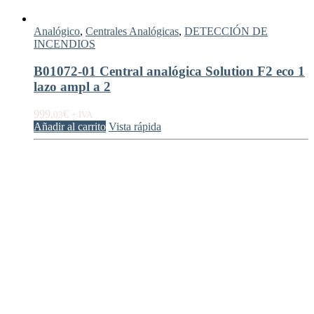
Analógico
,
Centrales Analógicas
,
DETECCIÓN DE
INCENDIOS
B01072-01 Central analógica Solution F2 eco 1
lazo ampl a 2
999,
€
03
+ IVA
Añadir al carrito
Vista rápida