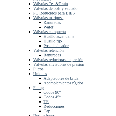
Válvulas Test&Drain
Válvulas de bola y vaciado
PC Reducidos para BIES
Válvulas mariposa
Ranuradas
Wafer
Válvulas compuerta
Husillo ascendente
Husillo fijo
Poste indicador
Válvulas retención
Ranuradas
Válvulas reductoras de presión
Válvulas aliviadoras de presión
Filtros
Uniones
Adaptadores de brida
Acomplamientos rígidos
Fitting
Codos 90º
Codos 45º
TE
Reducciones
Cap
Derivaciones