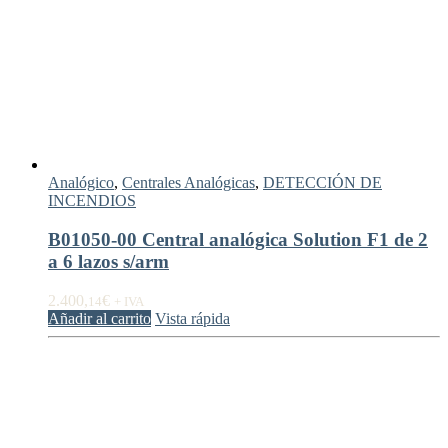
Analógico
,
Centrales Analógicas
,
DETECCIÓN DE
INCENDIOS
B01050-00 Central analógica Solution F1 de 2
a 6 lazos s/arm
2.400,
€
14
+ IVA
Añadir al carrito
Vista rápida