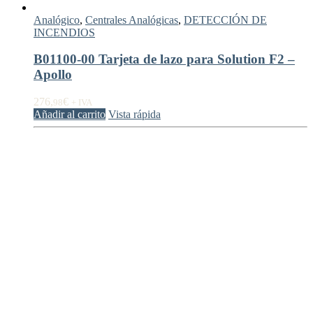
Analógico
,
Centrales Analógicas
,
DETECCIÓN DE
INCENDIOS
B01100-00 Tarjeta de lazo para Solution F2 –
Apollo
276,
€
98
+ IVA
Añadir al carrito
Vista rápida