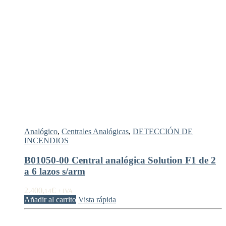
Analógico
,
Centrales Analógicas
,
DETECCIÓN DE
INCENDIOS
B01050-00 Central analógica Solution F1 de 2
a 6 lazos s/arm
2.400,
€
14
+ IVA
Añadir al carrito
Vista rápida