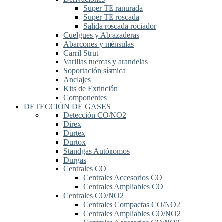
Super TE ranurada
Super TE roscada
Salida roscada rociador
Cuelgues y Abrazaderas
Abarcones y ménsulas
Carril Strut
Varillas tuercas y arandelas
Soportación sísmica
Anclajes
Kits de Extinción
Componentes
DETECCIÓN DE GASES
Detección CO/NO2
Direx
Durtex
Durtox
Standgas Autónomos
Durgas
Centrales CO
Centrales Accesorios CO
Centrales Ampliables CO
Centrales CO/NO2
Centrales Compactas CO/NO2
Centrales Ampliables CO/NO2