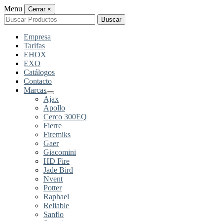
Menu
Cerrar
×
Buscar
Buscar
por:
Empresa
Tarifas
EHOX
EXO
Catálogos
Contacto
Marcas
Ajax
Apollo
Cerco 300EQ
Fierre
Firemiks
Gaer
Giacomini
HD Fire
Jade Bird
Nvent
Potter
Raphael
Reliable
Sanflo