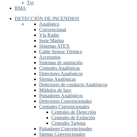
Tvt
RMA
DETECCIÓN DE INCENDIOS
Analógico
Convencional
Vía Radio
Serie Marina
Sistemas ATEX
Cable Sensor Térmico
Accesorios
Sistemas de aspiración
Centrales Analógicas
Detectores Analógicos
Sirenas Analógicas
Detectores de conducto Analógicos
Módulos de lazo
Pulsadores Analógicos
Detectores Convencionales
Centrales Convencionales
Centrales de Detección
Centrales de Extinción
Centrales Tarjetas
Pulsadores Convencionales
Sirenas Convencionales