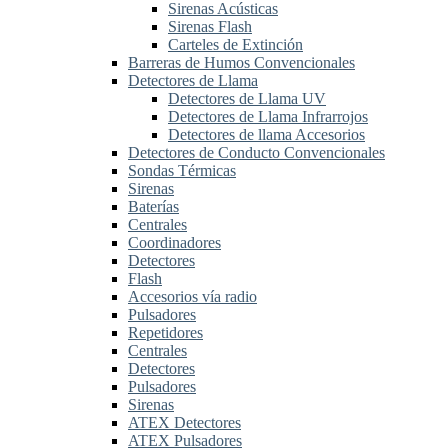
Sirenas Acústicas
Sirenas Flash
Carteles de Extinción
Barreras de Humos Convencionales
Detectores de Llama
Detectores de Llama UV
Detectores de Llama Infrarrojos
Detectores de llama Accesorios
Detectores de Conducto Convencionales
Sondas Térmicas
Sirenas
Baterías
Centrales
Coordinadores
Detectores
Flash
Accesorios vía radio
Pulsadores
Repetidores
Centrales
Detectores
Pulsadores
Sirenas
ATEX Detectores
ATEX Pulsadores