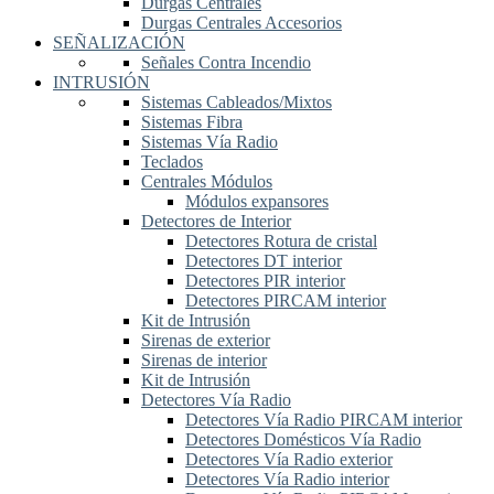
Durgas Centrales
Durgas Centrales Accesorios
SEÑALIZACIÓN
Señales Contra Incendio
INTRUSIÓN
Sistemas Cableados/Mixtos
Sistemas Fibra
Sistemas Vía Radio
Teclados
Centrales Módulos
Módulos expansores
Detectores de Interior
Detectores Rotura de cristal
Detectores DT interior
Detectores PIR interior
Detectores PIRCAM interior
Kit de Intrusión
Sirenas de exterior
Sirenas de interior
Kit de Intrusión
Detectores Vía Radio
Detectores Vía Radio PIRCAM interior
Detectores Domésticos Vía Radio
Detectores Vía Radio exterior
Detectores Vía Radio interior