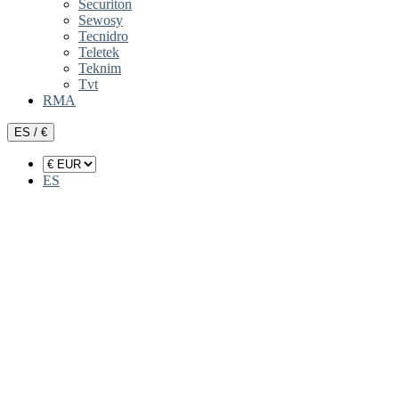
Securiton
Sewosy
Tecnidro
Teletek
Teknim
Tvt
RMA
ES / €
ES