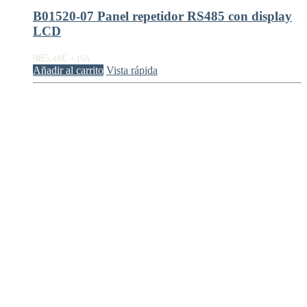
B01520-07 Panel repetidor RS485 con display
LCD
985,
€
48
+ IVA
Añadir al carrito
Vista rápida