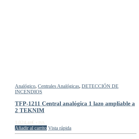
Analógico
,
Centrales Analógicas
,
DETECCIÓN DE
INCENDIOS
TFP-1211 Central analógica 1 lazo ampliable a
2 TEKNIM
1.024,
€
48
+ IVA
Añadir al carrito
Vista rápida