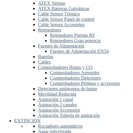
ATEX Sirenas
ATEX Barreras Galvánicas
Cable Sensor Térmico
Cable Sensor Panel de control
Cable Sensor Accesorios
Retenedores
Retenedores Puertas RF
Retenedores Gran potencia
Fuentes de Alimentación
Fuentes de Alimentación EN54
Baterías
Cables
Comprobadores Humo y CO
Comprobadores Aerosoles
Comprobadores Detectores
Comprobadores Pértigas y accesorios
Detectores autónomos de humo
Movilidad Reducida
Aspiración 1 canal
Aspiración 2 canales
Aspiración Accesorios
Aspiración Tubería de aspiración
EXTINCIÓN
Rociadores automáticos
Agua pulverizada