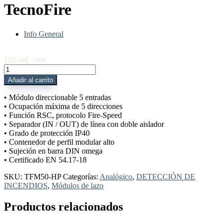
TecnoFire
Info General
192,
€
00
+ IVA
TFM50-
HP
Añadir al carrito
Módulo
5
• Módulo direccionable 5 entradas
entradas
• Ocupación máxima de 5 direcciones
para
• Función RSC, protocolo Fire-Speed
DIN
• Separador (IN / OUT) de línea con doble aislador
alto
• Grado de protección IP40
aislador
• Contenedor de perfil modular alto
TecnoFire
• Sujeción en barra DIN omega
cantidad
• Certificado EN 54.17-18
SKU:
TFM50-HP
Categorías:
Analógico
,
DETECCIÓN DE
INCENDIOS
,
Módulos de lazo
Productos relacionados