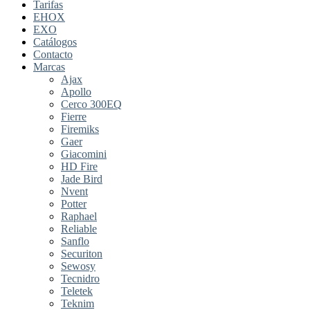
Tarifas
EHOX
EXO
Catálogos
Contacto
Marcas
Ajax
Apollo
Cerco 300EQ
Fierre
Firemiks
Gaer
Giacomini
HD Fire
Jade Bird
Nvent
Potter
Raphael
Reliable
Sanflo
Securiton
Sewosy
Tecnidro
Teletek
Teknim