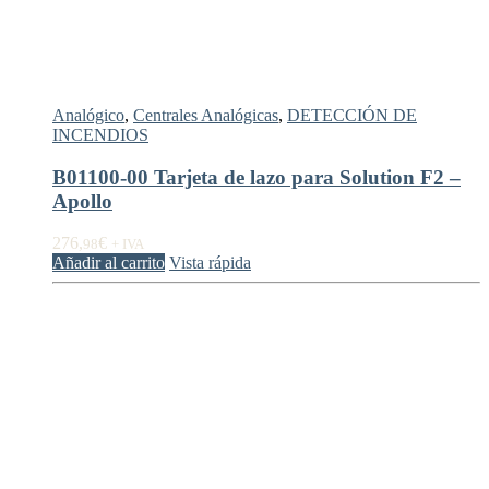
Analógico
,
Centrales Analógicas
,
DETECCIÓN DE
INCENDIOS
B01100-00 Tarjeta de lazo para Solution F2 –
Apollo
276,
€
98
+ IVA
Añadir al carrito
Vista rápida