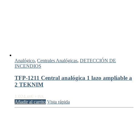
Analógico
,
Centrales Analógicas
,
DETECCIÓN DE
INCENDIOS
TFP-1211 Central analógica 1 lazo ampliable a
2 TEKNIM
1.024,
€
48
+ IVA
Añadir al carrito
Vista rápida