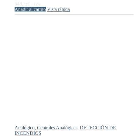
548,
€
72
+ IVA
Añadir al carrito
Vista rápida
Analógico
,
Centrales Analógicas
,
DETECCIÓN DE
INCENDIOS