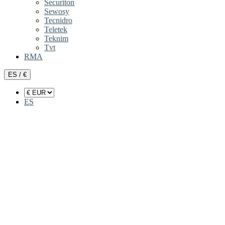
Securiton
Sewosy
Tecnidro
Teletek
Teknim
Tvt
RMA
ES / €
ES