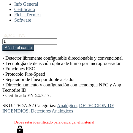
Info General
Certificado
Ficha Técnica
Software
56,
€
30
+ IVA
TFDA-
S2
Añadir al carrito
Detector
óptico
• Detector libremente configurable direccionable y convencional
analógico
• Tecnología de detección óptica de humo por microprocesador
aislador
• Funciones RSC
TecnoFire
• Protocolo Fire-Speed
cantidad
• Separador de línea por doble aislador
• Direccionamiento y configuración con tecnología NFC y App
Tecnofire ID
• Certificado EN 54.7-17.
SKU:
TFDA-S2
Categorías:
Analógico
,
DETECCIÓN DE
INCENDIOS
,
Detectores Analógicos
Debes estar identificado para descargar el material