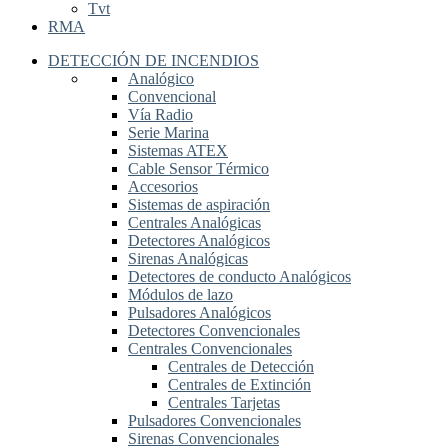
Tvt
RMA
DETECCIÓN DE INCENDIOS
Analógico
Convencional
Vía Radio
Serie Marina
Sistemas ATEX
Cable Sensor Térmico
Accesorios
Sistemas de aspiración
Centrales Analógicas
Detectores Analógicos
Sirenas Analógicas
Detectores de conducto Analógicos
Módulos de lazo
Pulsadores Analógicos
Detectores Convencionales
Centrales Convencionales
Centrales de Detección
Centrales de Extinción
Centrales Tarjetas
Pulsadores Convencionales
Sirenas Convencionales