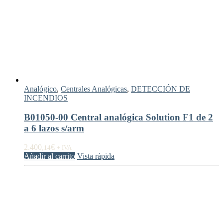
Analógico
,
Centrales Analógicas
,
DETECCIÓN DE
INCENDIOS
B01050-00 Central analógica Solution F1 de 2
a 6 lazos s/arm
2.400,
€
14
+ IVA
Añadir al carrito
Vista rápida