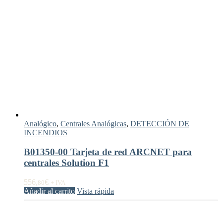
Analógico
,
Centrales Analógicas
,
DETECCIÓN DE
INCENDIOS
B01350-00 Tarjeta de red ARCNET para
centrales Solution F1
556,
€
80
+ IVA
Añadir al carrito
Vista rápida