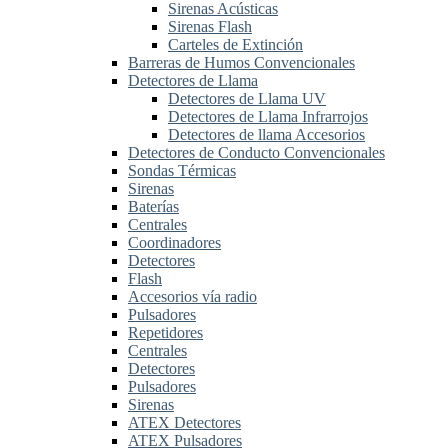
Sirenas Acústicas
Sirenas Flash
Carteles de Extinción
Barreras de Humos Convencionales
Detectores de Llama
Detectores de Llama UV
Detectores de Llama Infrarrojos
Detectores de llama Accesorios
Detectores de Conducto Convencionales
Sondas Térmicas
Sirenas
Baterías
Centrales
Coordinadores
Detectores
Flash
Accesorios vía radio
Pulsadores
Repetidores
Centrales
Detectores
Pulsadores
Sirenas
ATEX Detectores
ATEX Pulsadores