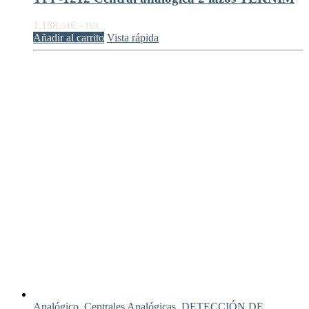
1.188,
€
54
+ IVA
Añadir al carrito
Vista rápida
Analógico
,
Centrales Analógicas
,
DETECCIÓN DE