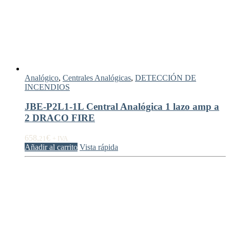
Analógico
,
Centrales Analógicas
,
DETECCIÓN DE
INCENDIOS
JBE-P2L1-1L Central Analógica 1 lazo amp a
2 DRACO FIRE
658,
€
21
+ IVA
Añadir al carrito
Vista rápida