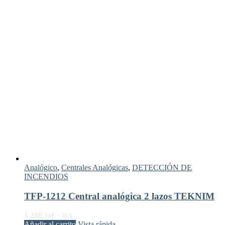
Analógico
,
Centrales Analógicas
,
DETECCIÓN DE
INCENDIOS
TFP-1212 Central analógica 2 lazos TEKNIM
1.188,
€
54
+ IVA
Añadir al carrito
Vista rápida