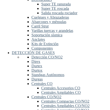
Super TE ranurada
Super TE roscada
Salida roscada rociador
Cuelgues y Abrazaderas
Abarcones y ménsulas
Carril Strut
Varillas tuercas y arandelas
Soportación sísmica
Anclajes
Kits de Extinción
Componentes
DETECCIÓN DE GASES
Detección CO/NO2
Direx
Durtex
Durtox
Standgas Autónomos
Durgas
Centrales CO
Centrales Accesorios CO
Centrales Ampliables CO
Centrales CO/NO2
Centrales Compactas CO/NO2
Centrales Ampliables CO/NO2