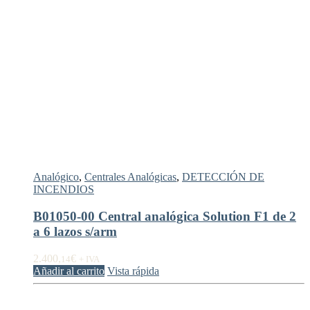
Analógico
,
Centrales Analógicas
,
DETECCIÓN DE
INCENDIOS
B01050-00 Central analógica Solution F1 de 2
a 6 lazos s/arm
2.400,
€
14
+ IVA
Añadir al carrito
Vista rápida