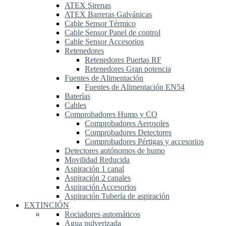
ATEX Sirenas
ATEX Barreras Galvánicas
Cable Sensor Térmico
Cable Sensor Panel de control
Cable Sensor Accesorios
Retenedores
Retenedores Puertas RF
Retenedores Gran potencia
Fuentes de Alimentación
Fuentes de Alimentación EN54
Baterías
Cables
Comprobadores Humo y CO
Comprobadores Aerosoles
Comprobadores Detectores
Comprobadores Pértigas y accesorios
Detectores autónomos de humo
Movilidad Reducida
Aspiración 1 canal
Aspiración 2 canales
Aspiración Accesorios
Aspiración Tubería de aspiración
EXTINCIÓN
Rociadores automáticos
Agua pulverizada