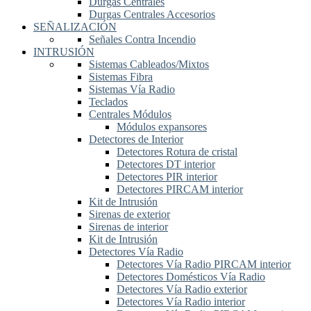
Durgas Centrales
Durgas Centrales Accesorios
SEÑALIZACIÓN
Señales Contra Incendio
INTRUSIÓN
Sistemas Cableados/Mixtos
Sistemas Fibra
Sistemas Vía Radio
Teclados
Centrales Módulos
Módulos expansores
Detectores de Interior
Detectores Rotura de cristal
Detectores DT interior
Detectores PIR interior
Detectores PIRCAM interior
Kit de Intrusión
Sirenas de exterior
Sirenas de interior
Kit de Intrusión
Detectores Vía Radio
Detectores Vía Radio PIRCAM interior
Detectores Domésticos Vía Radio
Detectores Vía Radio exterior
Detectores Vía Radio interior