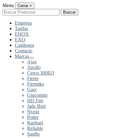
Menu
Cerrar
×
Buscar
Buscar
por:
Empresa
Tarifas
EHOX
EXO
Catálogos
Contacto
Marcas
Ajax
Apollo
Cerco 300EQ
Fierre
Firemiks
Gaer
Giacomini
HD Fire
Jade Bird
Nvent
Potter
Raphael
Reliable
Sanflo