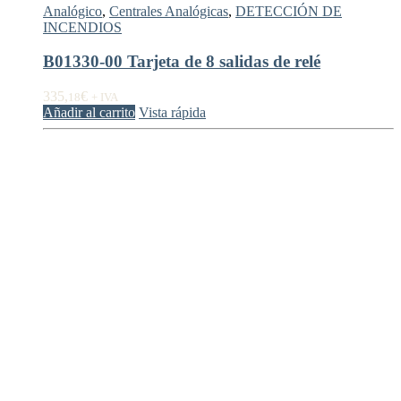
Analógico
,
Centrales Analógicas
,
DETECCIÓN DE
INCENDIOS
B01330-00 Tarjeta de 8 salidas de relé
335,
€
18
+ IVA
Añadir al carrito
Vista rápida