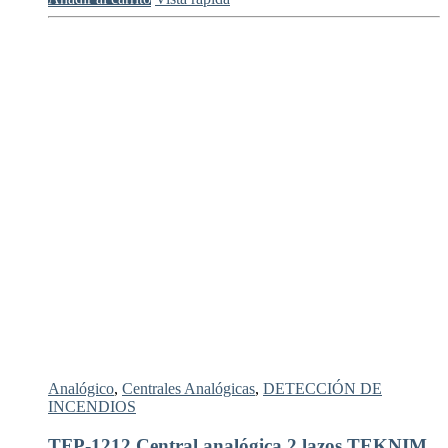
Analógico
,
Centrales Analógicas
,
DETECCIÓN DE
INCENDIOS
TFP-1212 Central analógica 2 lazos TEKNIM