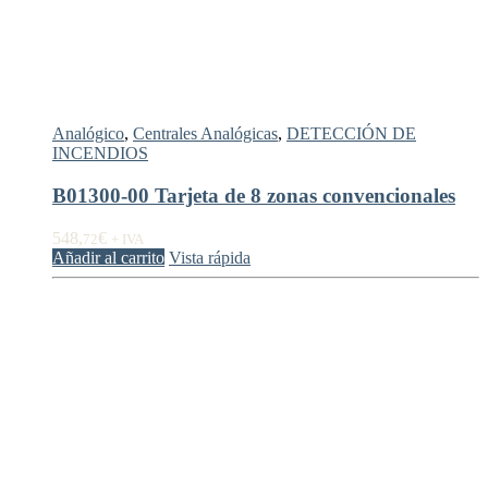
Analógico
,
Centrales Analógicas
,
DETECCIÓN DE
INCENDIOS
B01300-00 Tarjeta de 8 zonas convencionales
548,
€
72
+ IVA
Añadir al carrito
Vista rápida