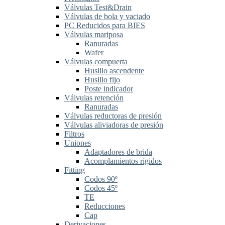
Válvulas Test&Drain
Válvulas de bola y vaciado
PC Reducidos para BIES
Válvulas mariposa
Ranuradas
Wafer
Válvulas compuerta
Husillo ascendente
Husillo fijo
Poste indicador
Válvulas retención
Ranuradas
Válvulas reductoras de presión
Válvulas aliviadoras de presión
Filtros
Uniones
Adaptadores de brida
Acomplamientos rígidos
Fitting
Codos 90º
Codos 45º
TE
Reducciones
Cap
Derivaciones