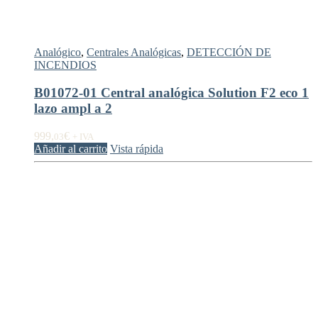
Analógico
,
Centrales Analógicas
,
DETECCIÓN DE
INCENDIOS
B01072-01 Central analógica Solution F2 eco 1
lazo ampl a 2
999,
€
03
+ IVA
Añadir al carrito
Vista rápida