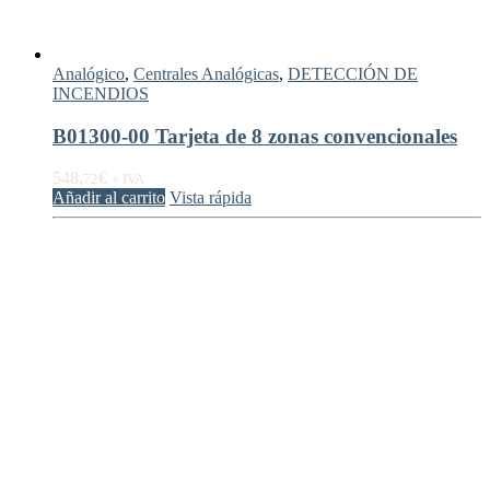
Analógico
,
Centrales Analógicas
,
DETECCIÓN DE
INCENDIOS
B01300-00 Tarjeta de 8 zonas convencionales
548,
€
72
+ IVA
Añadir al carrito
Vista rápida