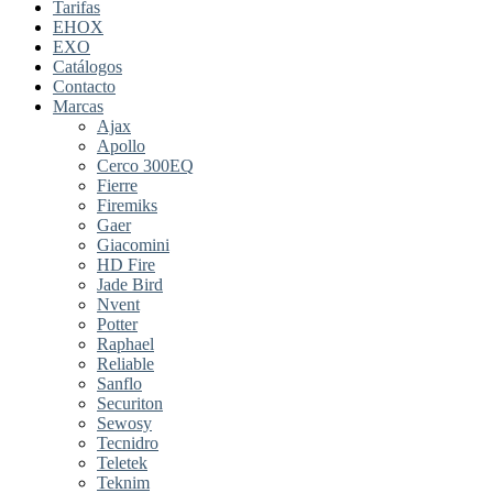
Tarifas
EHOX
EXO
Catálogos
Contacto
Marcas
Ajax
Apollo
Cerco 300EQ
Fierre
Firemiks
Gaer
Giacomini
HD Fire
Jade Bird
Nvent
Potter
Raphael
Reliable
Sanflo
Securiton
Sewosy
Tecnidro
Teletek
Teknim