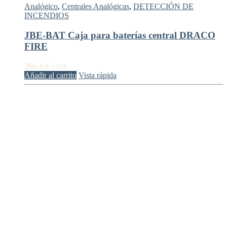
Analógico
,
Centrales Analógicas
,
DETECCIÓN DE
INCENDIOS
JBE-BAT Caja para baterías central DRACO
FIRE
266,
€
41
+ IVA
Añadir al carrito
Vista rápida