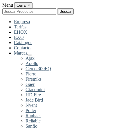
Menu
Cerrar
×
Buscar
Buscar
por:
Empresa
Tarifas
EHOX
EXO
Catálogos
Contacto
Marcas
Ajax
Apollo
Cerco 300EQ
Fierre
Firemiks
Gaer
Giacomini
HD Fire
Jade Bird
Nvent
Potter
Raphael
Reliable
Sanflo