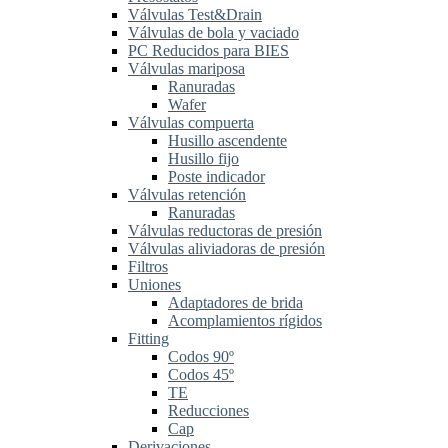
Válvulas Test&Drain
Válvulas de bola y vaciado
PC Reducidos para BIES
Válvulas mariposa
Ranuradas
Wafer
Válvulas compuerta
Husillo ascendente
Husillo fijo
Poste indicador
Válvulas retención
Ranuradas
Válvulas reductoras de presión
Válvulas aliviadoras de presión
Filtros
Uniones
Adaptadores de brida
Acomplamientos rígidos
Fitting
Codos 90º
Codos 45º
TE
Reducciones
Cap
Derivaciones