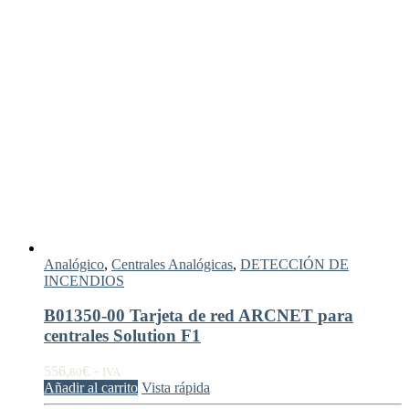
Analógico
,
Centrales Analógicas
,
DETECCIÓN DE
INCENDIOS
B01350-00 Tarjeta de red ARCNET para
centrales Solution F1
556,
€
80
+ IVA
Añadir al carrito
Vista rápida