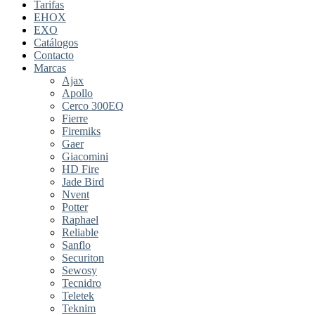
Tarifas
EHOX
EXO
Catálogos
Contacto
Marcas
Ajax
Apollo
Cerco 300EQ
Fierre
Firemiks
Gaer
Giacomini
HD Fire
Jade Bird
Nvent
Potter
Raphael
Reliable
Sanflo
Securiton
Sewosy
Tecnidro
Teletek
Teknim