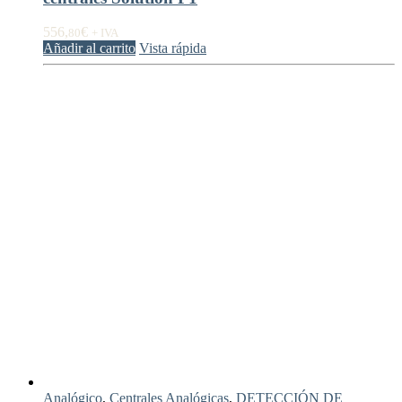
556,
€
80
+ IVA
Añadir al carrito
Vista rápida
Analógico
,
Centrales Analógicas
,
DETECCIÓN DE