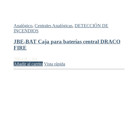
Analógico
,
Centrales Analógicas
,
DETECCIÓN DE
INCENDIOS
JBE-BAT Caja para baterías central DRACO
FIRE
266,
€
41
+ IVA
Añadir al carrito
Vista rápida