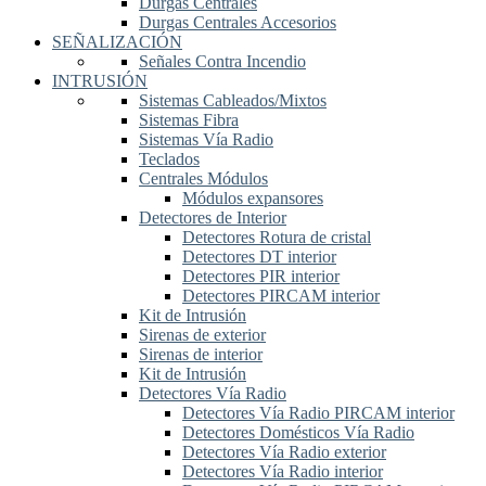
Durgas Centrales
Durgas Centrales Accesorios
SEÑALIZACIÓN
Señales Contra Incendio
INTRUSIÓN
Sistemas Cableados/Mixtos
Sistemas Fibra
Sistemas Vía Radio
Teclados
Centrales Módulos
Módulos expansores
Detectores de Interior
Detectores Rotura de cristal
Detectores DT interior
Detectores PIR interior
Detectores PIRCAM interior
Kit de Intrusión
Sirenas de exterior
Sirenas de interior
Kit de Intrusión
Detectores Vía Radio
Detectores Vía Radio PIRCAM interior
Detectores Domésticos Vía Radio
Detectores Vía Radio exterior
Detectores Vía Radio interior