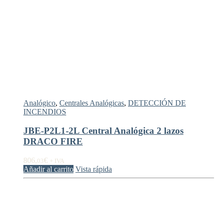
Analógico
,
Centrales Analógicas
,
DETECCIÓN DE
INCENDIOS
JBE-P2L1-2L Central Analógica 2 lazos
DRACO FIRE
806,
€
03
+ IVA
Añadir al carrito
Vista rápida