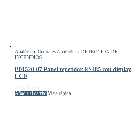
Analógico
,
Centrales Analógicas
,
DETECCIÓN DE
INCENDIOS
B01520-07 Panel repetidor RS485 con display
LCD
985,
€
48
+ IVA
Añadir al carrito
Vista rápida