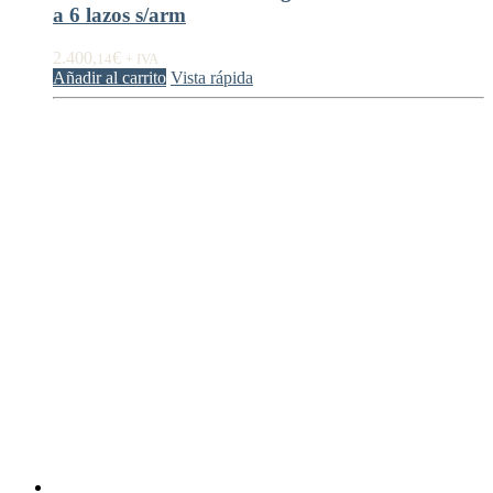
a 6 lazos s/arm
2.400,
€
14
+ IVA
Añadir al carrito
Vista rápida