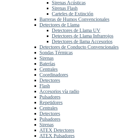
Sirenas Acústicas
Sirenas Flash
Carteles de Extinción
Barreras de Humos Convencionales
Detectores de Llama
Detectores de Llama UV
Detectores de Llama Infrarrojos
Detectores de llama Accesorios
Detectores de Conducto Convencionales
Sondas Térmicas
Sirenas
Baterías
Centrales
Coordinadores
Detectores
Flash
Accesorios vía radio
Pulsadores
Repetidores
Centrales
Detectores
Pulsadores
Sirenas
ATEX Detectores
ATEX Pulsadores