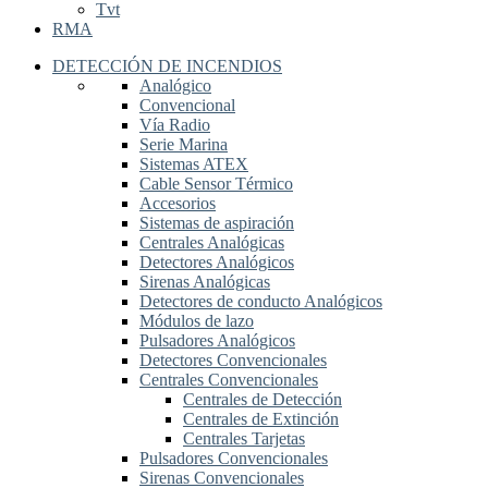
Tvt
RMA
DETECCIÓN DE INCENDIOS
Analógico
Convencional
Vía Radio
Serie Marina
Sistemas ATEX
Cable Sensor Térmico
Accesorios
Sistemas de aspiración
Centrales Analógicas
Detectores Analógicos
Sirenas Analógicas
Detectores de conducto Analógicos
Módulos de lazo
Pulsadores Analógicos
Detectores Convencionales
Centrales Convencionales
Centrales de Detección
Centrales de Extinción
Centrales Tarjetas
Pulsadores Convencionales
Sirenas Convencionales