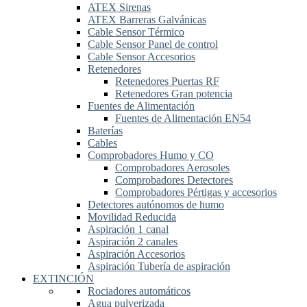
ATEX Sirenas
ATEX Barreras Galvánicas
Cable Sensor Térmico
Cable Sensor Panel de control
Cable Sensor Accesorios
Retenedores
Retenedores Puertas RF
Retenedores Gran potencia
Fuentes de Alimentación
Fuentes de Alimentación EN54
Baterías
Cables
Comprobadores Humo y CO
Comprobadores Aerosoles
Comprobadores Detectores
Comprobadores Pértigas y accesorios
Detectores autónomos de humo
Movilidad Reducida
Aspiración 1 canal
Aspiración 2 canales
Aspiración Accesorios
Aspiración Tubería de aspiración
EXTINCIÓN
Rociadores automáticos
Agua pulverizada