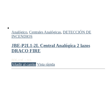
Analógico
,
Centrales Analógicas
,
DETECCIÓN DE
INCENDIOS
JBE-P2L1-2L Central Analógica 2 lazos
DRACO FIRE
806,
€
03
+ IVA
Añadir al carrito
Vista rápida