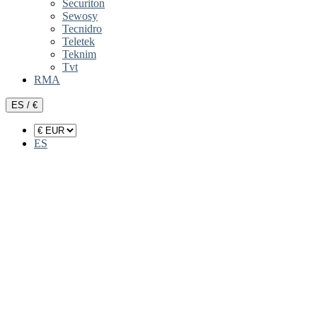
Securiton
Sewosy
Tecnidro
Teletek
Teknim
Tvt
RMA
ES / €
ES