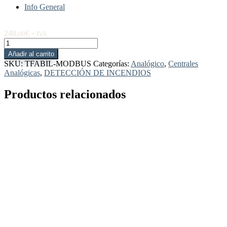
Info General
248,
€
00
+ IVA
TFABIL-
MODBUS
Añadir al carrito
Software
SKU:
TFABIL-MODBUS
Categorías:
Analógico
,
Centrales
para
Analógicas
,
DETECCIÓN DE INCENDIOS
integración
en
Productos relacionados
MODBUS
cantidad