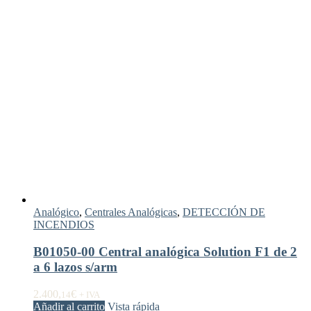
Analógico
,
Centrales Analógicas
,
DETECCIÓN DE
INCENDIOS
B01050-00 Central analógica Solution F1 de 2
a 6 lazos s/arm
2.400,
€
14
+ IVA
Añadir al carrito
Vista rápida