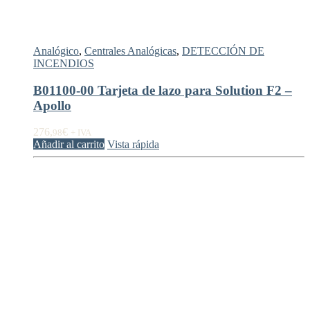
Analógico
,
Centrales Analógicas
,
DETECCIÓN DE
INCENDIOS
B01100-00 Tarjeta de lazo para Solution F2 –
Apollo
276,
€
98
+ IVA
Añadir al carrito
Vista rápida