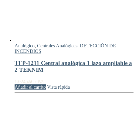
Analógico
,
Centrales Analógicas
,
DETECCIÓN DE
INCENDIOS
TFP-1211 Central analógica 1 lazo ampliable a
2 TEKNIM
1.024,
€
48
+ IVA
Añadir al carrito
Vista rápida