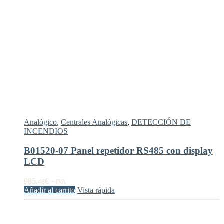
Analógico
,
Centrales Analógicas
,
DETECCIÓN DE
INCENDIOS
B01520-07 Panel repetidor RS485 con display
LCD
985,
€
48
+ IVA
Añadir al carrito
Vista rápida