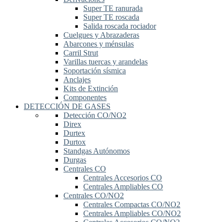
Super TE ranurada
Super TE roscada
Salida roscada rociador
Cuelgues y Abrazaderas
Abarcones y ménsulas
Carril Strut
Varillas tuercas y arandelas
Soportación sísmica
Anclajes
Kits de Extinción
Componentes
DETECCIÓN DE GASES
Detección CO/NO2
Direx
Durtex
Durtox
Standgas Autónomos
Durgas
Centrales CO
Centrales Accesorios CO
Centrales Ampliables CO
Centrales CO/NO2
Centrales Compactas CO/NO2
Centrales Ampliables CO/NO2