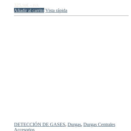
325,
€
56
+ IVA
Añadir al carrito
Vista rápida
DETECCIÓN DE GASES
,
Durgas
,
Durgas Centrales
Accesorios