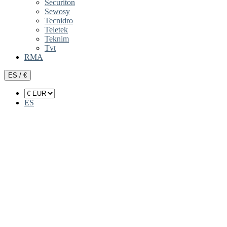
Securiton
Sewosy
Tecnidro
Teletek
Teknim
Tvt
RMA
ES / €
ES