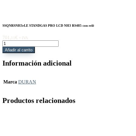
SSQNRSNH3rLE STANDGAS PRO LCD NH3 RS485 con relé
701,
€
11
+ IVA
SSQNRSNH3rLE
STANDGAS
Añadir al carrito
PRO
LCD
Información adicional
NH3
RS485
con
relé
Marca
DURAN
cantidad
Productos relacionados