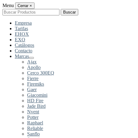
Menu
Cerrar
×
Buscar
Buscar
por:
Empresa
Tarifas
EHOX
EXO
Catálogos
Contacto
Marcas
Ajax
Apollo
Cerco 300EQ
Fierre
Firemiks
Gaer
Giacomini
HD Fire
Jade Bird
Nvent
Potter
Raphael
Reliable
Sanflo