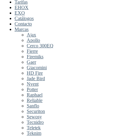
Tarifas
EHOX
EXO
Catálogos
Contacto
Marcas
Ajax
Apollo
Cerco 300EQ
Fierre
Firemiks
Gaer
Giacomini
HD Fire
Jade Bird
Nvent
Potter
Raphael
Reliable
Sanflo
Securiton
Sewosy
Tecnidro
Teletek
Teknim