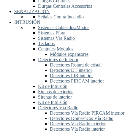
Durgas Centrales
Durgas Centrales Accesorios
SEÑALIZACIÓN
Señales Contra Incendio
INTRUSIÓN
Sistemas Cableados/Mixtos
Sistemas Fibra
Sistemas Vía Radio
Teclados
Centrales Módulos
Módulos expansores
Detectores de Interior
Detectores Rotura de cristal
Detectores DT interior
Detectores PIR interior
Detectores PIRCAM interior
Kit de Intrusión
Sirenas de exterior
Sirenas de interior
Kit de Intrusión
Detectores Vía Radio
Detectores Vía Radio PIRCAM interior
Detectores Domésticos Vía Radio
Detectores Vía Radio exterior
Detectores Vía Radio interior