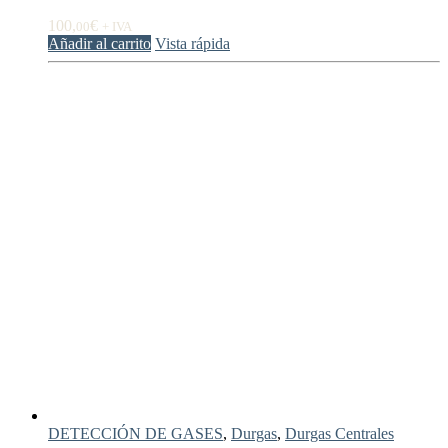
100,
€
00
+ IVA
Añadir al carrito
Vista rápida
DETECCIÓN DE GASES
,
Durgas
,
Durgas Centrales