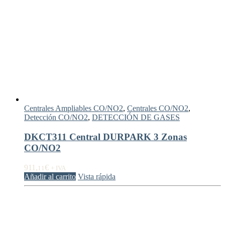
Centrales Ampliables CO/NO2
,
Centrales CO/NO2
,
Detección CO/NO2
,
DETECCIÓN DE GASES
DKCT311 Central DURPARK 3 Zonas
CO/NO2
911,
€
11
+ IVA
Añadir al carrito
Vista rápida