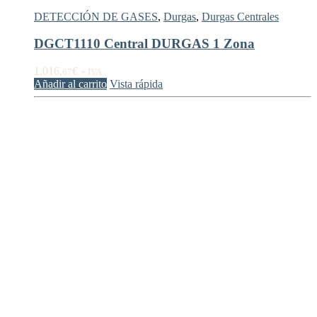
DETECCIÓN DE GASES
,
Durgas
,
Durgas Centrales
DGCT1110 Central DURGAS 1 Zona
1.016,
€
67
+ IVA
Añadir al carrito
Vista rápida