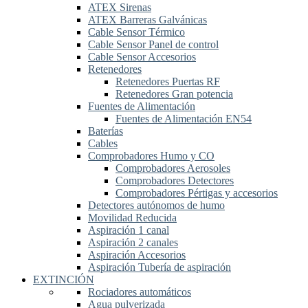
ATEX Sirenas
ATEX Barreras Galvánicas
Cable Sensor Térmico
Cable Sensor Panel de control
Cable Sensor Accesorios
Retenedores
Retenedores Puertas RF
Retenedores Gran potencia
Fuentes de Alimentación
Fuentes de Alimentación EN54
Baterías
Cables
Comprobadores Humo y CO
Comprobadores Aerosoles
Comprobadores Detectores
Comprobadores Pértigas y accesorios
Detectores autónomos de humo
Movilidad Reducida
Aspiración 1 canal
Aspiración 2 canales
Aspiración Accesorios
Aspiración Tubería de aspiración
EXTINCIÓN
Rociadores automáticos
Agua pulverizada