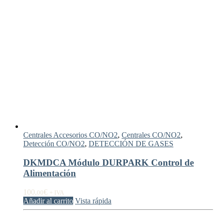
Centrales Accesorios CO/NO2
,
Centrales CO/NO2
,
Detección CO/NO2
,
DETECCIÓN DE GASES
DKMDCA Módulo DURPARK Control de
Alimentación
100,
€
00
+ IVA
Añadir al carrito
Vista rápida