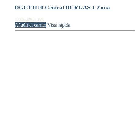
DGCT1110 Central DURGAS 1 Zona
1.016,
€
67
+ IVA
Añadir al carrito
Vista rápida