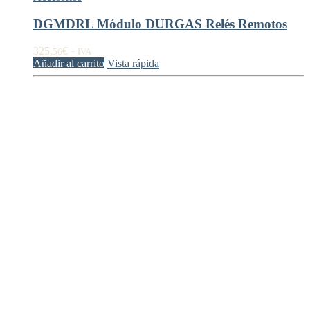
DGMDRL Módulo DURGAS Relés Remotos
325,
€
56
+ IVA
Añadir al carrito
Vista rápida