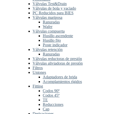
Válvulas Test&Drain
Válvulas de bola y vaciado
PC Reducidos para BIES
Válvulas mariposa
Ranuradas
Wafer
Válvulas compuerta
Husillo ascendente
Husillo fijo
Poste indicador
Válvulas retención
Ranuradas
Válvulas reductoras de presión
Válvulas aliviadoras de presión
Filtros
Uniones
Adaptadores de brida
Acomplamientos rígidos
Fitting
Codos 90º
Codos 45º
TE
Reducciones
Cap
Derivaciones