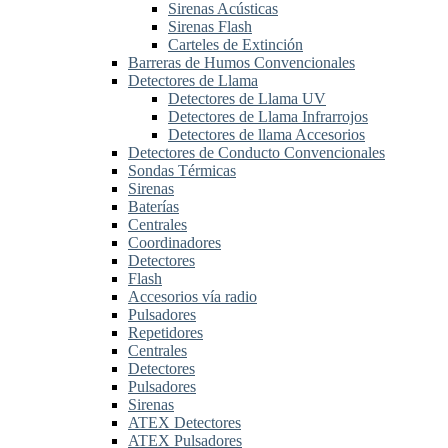
Sirenas Acústicas
Sirenas Flash
Carteles de Extinción
Barreras de Humos Convencionales
Detectores de Llama
Detectores de Llama UV
Detectores de Llama Infrarrojos
Detectores de llama Accesorios
Detectores de Conducto Convencionales
Sondas Térmicas
Sirenas
Baterías
Centrales
Coordinadores
Detectores
Flash
Accesorios vía radio
Pulsadores
Repetidores
Centrales
Detectores
Pulsadores
Sirenas
ATEX Detectores
ATEX Pulsadores