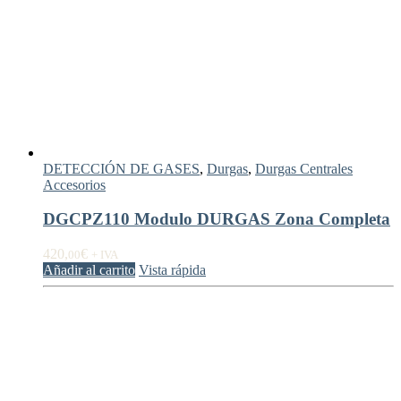
DETECCIÓN DE GASES
,
Durgas
,
Durgas Centrales
Accesorios
DGCPZ110 Modulo DURGAS Zona Completa
420,
€
00
+ IVA
Añadir al carrito
Vista rápida