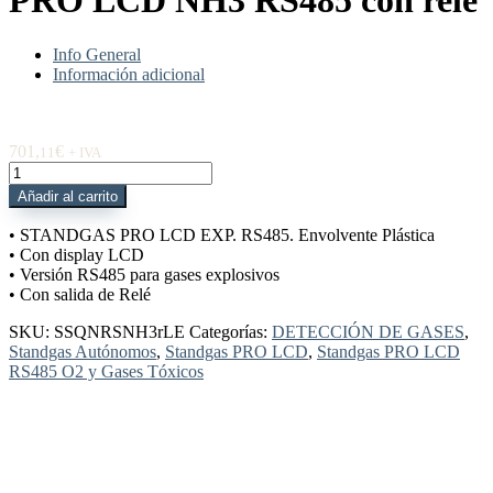
PRO LCD NH3 RS485 con relé
Info General
Información adicional
701,
€
11
+ IVA
SSQNRSNH3rLE
STANDGAS
Añadir al carrito
PRO
LCD
• STANDGAS PRO LCD EXP. RS485. Envolvente Plástica
NH3
• Con display LCD
RS485
• Versión RS485 para gases explosivos
con
• Con salida de Relé
relé
cantidad
SKU:
SSQNRSNH3rLE
Categorías:
DETECCIÓN DE GASES
,
Standgas Autónomos
,
Standgas PRO LCD
,
Standgas PRO LCD
RS485 O2 y Gases Tóxicos