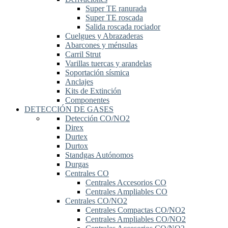
Super TE ranurada
Super TE roscada
Salida roscada rociador
Cuelgues y Abrazaderas
Abarcones y ménsulas
Carril Strut
Varillas tuercas y arandelas
Soportación sísmica
Anclajes
Kits de Extinción
Componentes
DETECCIÓN DE GASES
Detección CO/NO2
Direx
Durtex
Durtox
Standgas Autónomos
Durgas
Centrales CO
Centrales Accesorios CO
Centrales Ampliables CO
Centrales CO/NO2
Centrales Compactas CO/NO2
Centrales Ampliables CO/NO2