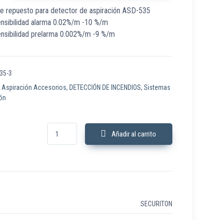
de repuesto para detector de aspiración ASD-535
ensibilidad alarma 0.02%/m -10 %/m
ensibilidad prelarma 0.002%/m -9 %/m
35-3
:
Aspiración Accesorios
,
DETECCIÓN DE INCENDIOS
,
Sistemas
ión
SSD-535-3 Sensor Detector Aspiración ASD-535 cantidad
Añadir al carrito
SECURITON