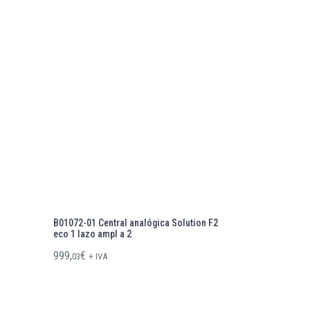
B01072-01 Central analógica Solution F2
eco 1 lazo ampl a 2
999,
€
03
+ IVA