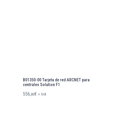
B01350-00 Tarjeta de red ARCNET para
centrales Solution F1
556,
€
80
+ IVA