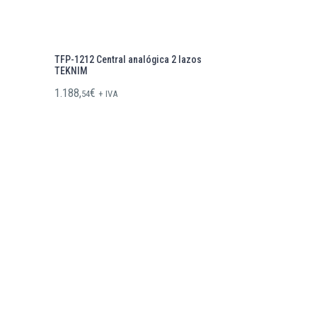
TFP-1212 Central analógica 2 lazos
TEKNIM
1.188,
€
54
+ IVA