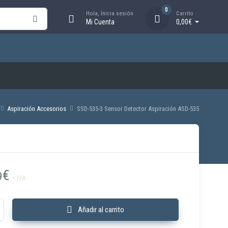
0
Hola, Inicia sesión
Carrito
Mi Cuenta
0,00€
Aspiración Accesorios
SSD-535-3 Sensor Detector Aspiración ASD-535
€
9
+ IVA
Sensor Detector Aspiración ASD-535 cantidad
Añadir al carrito