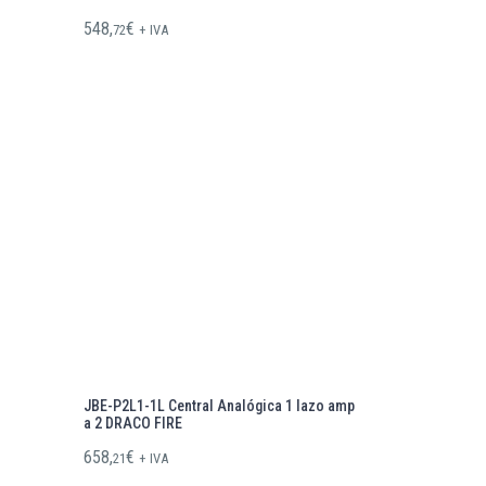
548,
€
72
+ IVA
JBE-P2L1-1L Central Analógica 1 lazo amp
a 2 DRACO FIRE
658,
€
21
+ IVA