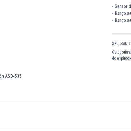
• Sensor 
• Rango s
• Rango s
SKU:
SSD-5
Categorías
de aspirac
ión ASD-535