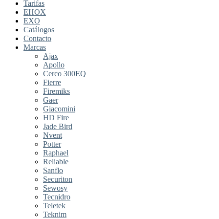
Tarifas
EHOX
EXO
Catálogos
Contacto
Marcas
Ajax
Apollo
Cerco 300EQ
Fierre
Firemiks
Gaer
Giacomini
HD Fire
Jade Bird
Nvent
Potter
Raphael
Reliable
Sanflo
Securiton
Sewosy
Tecnidro
Teletek
Teknim