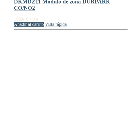
DKMDZ11 Módulo de zona DURPARK
CO/NO2
166,
€
67
+ IVA
Añadir al carrito
Vista rápida