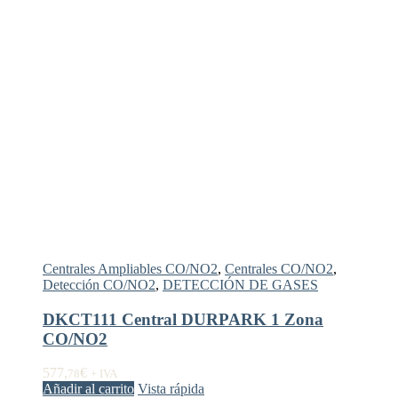
Centrales Ampliables CO/NO2
,
Centrales CO/NO2
,
Detección CO/NO2
,
DETECCIÓN DE GASES
DKCT111 Central DURPARK 1 Zona
CO/NO2
577,
€
78
+ IVA
Añadir al carrito
Vista rápida