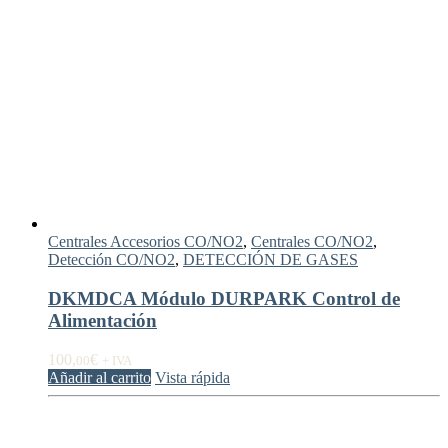
Centrales Accesorios CO/NO2
,
Centrales CO/NO2
,
Detección CO/NO2
,
DETECCIÓN DE GASES
DKMDCA Módulo DURPARK Control de
Alimentación
100,
€
00
+ IVA
Añadir al carrito
Vista rápida