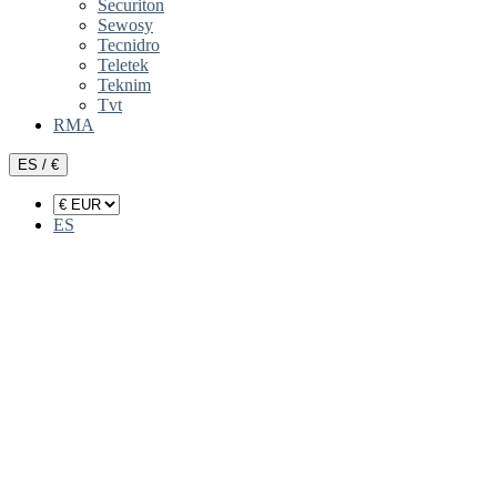
Securiton
Sewosy
Tecnidro
Teletek
Teknim
Tvt
RMA
ES / €
ES