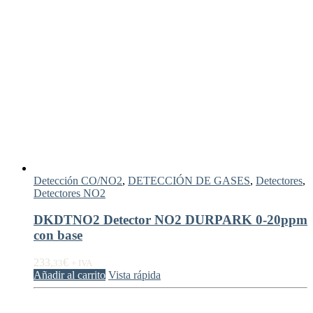
Detección CO/NO2
,
DETECCIÓN DE GASES
,
Detectores
,
Detectores NO2
DKDTNO2 Detector NO2 DURPARK 0-20ppm
con base
233,
€
33
+ IVA
Añadir al carrito
Vista rápida