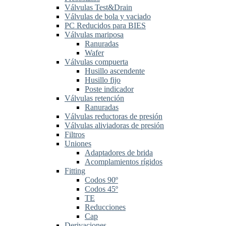
Válvulas Test&Drain
Válvulas de bola y vaciado
PC Reducidos para BIES
Válvulas mariposa
Ranuradas
Wafer
Válvulas compuerta
Husillo ascendente
Husillo fijo
Poste indicador
Válvulas retención
Ranuradas
Válvulas reductoras de presión
Válvulas aliviadoras de presión
Filtros
Uniones
Adaptadores de brida
Acomplamientos rígidos
Fitting
Codos 90º
Codos 45º
TE
Reducciones
Cap
Derivaciones