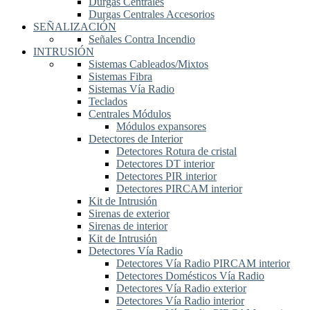
Durgas Centrales
Durgas Centrales Accesorios
SEÑALIZACIÓN
Señales Contra Incendio
INTRUSIÓN
Sistemas Cableados/Mixtos
Sistemas Fibra
Sistemas Vía Radio
Teclados
Centrales Módulos
Módulos expansores
Detectores de Interior
Detectores Rotura de cristal
Detectores DT interior
Detectores PIR interior
Detectores PIRCAM interior
Kit de Intrusión
Sirenas de exterior
Sirenas de interior
Kit de Intrusión
Detectores Vía Radio
Detectores Vía Radio PIRCAM interior
Detectores Domésticos Vía Radio
Detectores Vía Radio exterior
Detectores Vía Radio interior