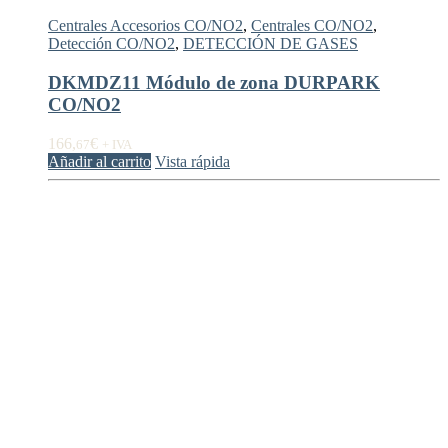
Centrales Accesorios CO/NO2
,
Centrales CO/NO2
,
Detección CO/NO2
,
DETECCIÓN DE GASES
DKMDZ11 Módulo de zona DURPARK
CO/NO2
166,
€
67
+ IVA
Añadir al carrito
Vista rápida