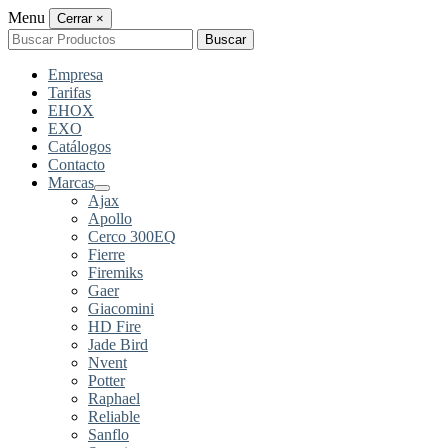
Menu
Cerrar
×
Buscar
Buscar
por:
Empresa
Tarifas
EHOX
EXO
Catálogos
Contacto
Marcas
Ajax
Apollo
Cerco 300EQ
Fierre
Firemiks
Gaer
Giacomini
HD Fire
Jade Bird
Nvent
Potter
Raphael
Reliable
Sanflo