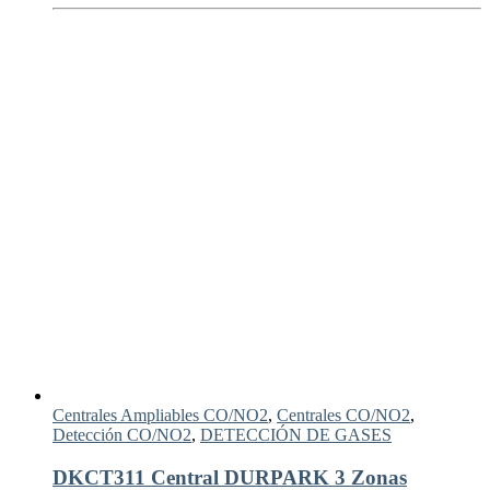
Centrales Ampliables CO/NO2
,
Centrales CO/NO2
,
Detección CO/NO2
,
DETECCIÓN DE GASES
DKCT311 Central DURPARK 3 Zonas