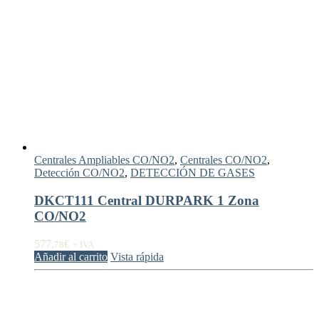
Centrales Ampliables CO/NO2
,
Centrales CO/NO2
,
Detección CO/NO2
,
DETECCIÓN DE GASES
DKCT111 Central DURPARK 1 Zona
CO/NO2
577,
€
78
+ IVA
Añadir al carrito
Vista rápida