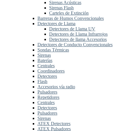
Sirenas Acústicas
Sirenas Flash
Carteles de Extinción
Barreras de Humos Convencionales
Detectores de Llama
Detectores de Llama UV
Detectores de Llama Infrarrojos
Detectores de llama Accesorios
Detectores de Conducto Convencionales
Sondas Térmicas
Sirenas
Baterías
Centrales
Coordinadores
Detectores
Flash
Accesorios vía radio
Pulsadores
Repetidores
Centrales
Detectores
Pulsadores
Sirenas
ATEX Detectores
ATEX Pulsadores