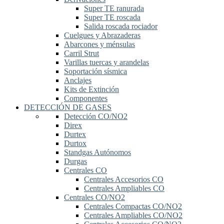
Super TE ranurada
Super TE roscada
Salida roscada rociador
Cuelgues y Abrazaderas
Abarcones y ménsulas
Carril Strut
Varillas tuercas y arandelas
Soportación sísmica
Anclajes
Kits de Extinción
Componentes
DETECCIÓN DE GASES
Detección CO/NO2
Direx
Durtex
Durtox
Standgas Autónomos
Durgas
Centrales CO
Centrales Accesorios CO
Centrales Ampliables CO
Centrales CO/NO2
Centrales Compactas CO/NO2
Centrales Ampliables CO/NO2