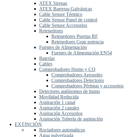
ATEX Sirenas
ATEX Barreras Galvánicas
Cable Sensor Térmico
Cable Sensor Panel de control
Cable Sensor Accesorios
Retenedores
Retenedores Puertas RF
Retenedores Gran potencia
Fuentes de Alimentación
Fuentes de Alimentación EN54
Baterías
Cables
Comprobadores Humo y CO
Comprobadores Aerosoles
Comprobadores Detectores
Comprobadores Pértigas y accesorios
Detectores autónomos de humo
Movilidad Reducida
Aspiración 1 canal
Aspiración 2 canales
Aspiración Accesorios
Aspiración Tubería de aspiración
EXTINCIÓN
Rociadores automáticos
Agua pulverizada