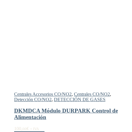
Centrales Accesorios CO/NO2
,
Centrales CO/NO2
,
Detección CO/NO2
,
DETECCIÓN DE GASES
DKMDCA Módulo DURPARK Control de
Alimentación
100,
€
00
+ IVA