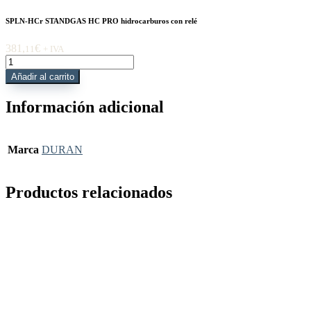
SPLN-HCr STANDGAS HC PRO hidrocarburos con relé
381,
€
11
+ IVA
SPLN-
HCr
Añadir al carrito
STANDGAS
HC
Información adicional
PRO
hidrocarburos
con
relé
Marca
DURAN
cantidad
Productos relacionados