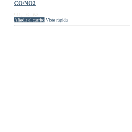
CO/NO2
911,
€
11
+ IVA
Añadir al carrito
Vista rápida