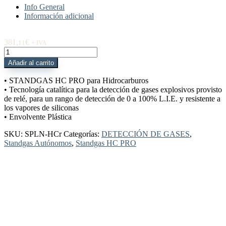
Info General
Información adicional
381,
€
11
+ IVA
SPLN-
HCr
Añadir al carrito
STANDGAS
HC
• STANDGAS HC PRO para Hidrocarburos
PRO
• Tecnología catalítica para la detección de gases explosivos provisto
hidrocarburos
de relé, para un rango de detección de 0 a 100% L.I.E. y resistente a
con
los vapores de siliconas
relé
• Envolvente Plástica
cantidad
SKU:
SPLN-HCr
Categorías:
DETECCIÓN DE GASES
,
Standgas Autónomos
,
Standgas HC PRO