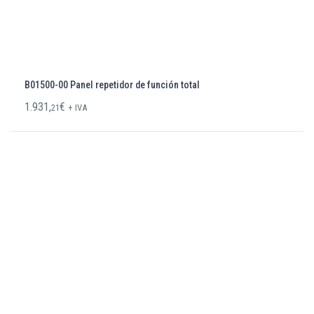
B01500-00 Panel repetidor de función total
1.931,
€
21
+ IVA