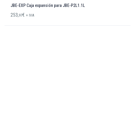
JBE-EXP Caja expansión para JBE-P2L1.1L
253,
€
97
+ IVA