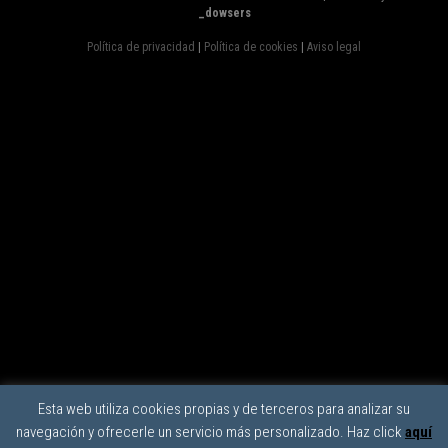
_dowsers
Política de privacidad
|
Política de cookies
|
Aviso legal
Esta web utiliza cookies propias y de terceros para analizar su
navegación y ofrecerle un servicio más personalizado. Haz click
aquí