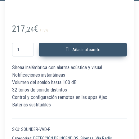
217,
€
24
+ IVA
SOUNDER-VAD-R Sirena óptico-acústica vía radio 100 dB AJAX roja cant
Añadir al carrito
Sirena inalámbrica con alarma acústica y visual
Notificaciones instantáneas
Volumen del sonido hasta 100 dB
32 tonos de sonido distintos
Control y configuración remotos en las apps Ajax
Baterías sustituibles
SKU:
SOUNDER-VAD-R
Categorías:
DETECCIÓN DE INCENDIOS
,
Sirenas
,
Vía Radio