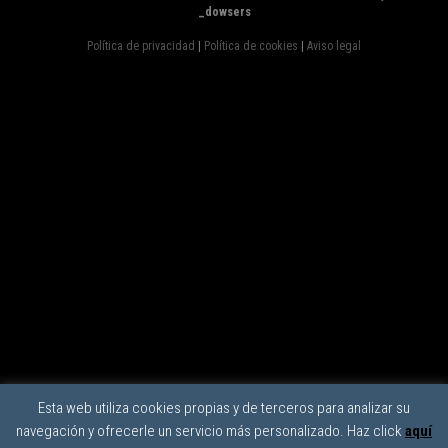
_dowsers
Política de privacidad
|
Política de cookies
|
Aviso legal
Esta web utiliza cookies propias y de terceros para analizar su
navegación y ofrecerle un servicio más personalizado. Haz click
aquí