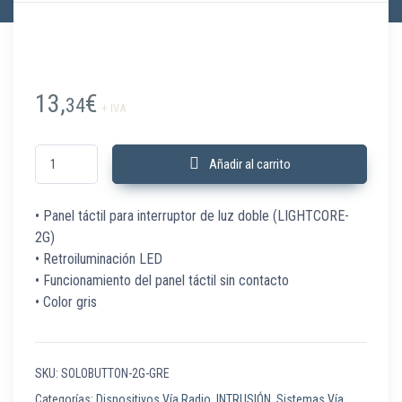
13,
€
34
+ IVA
SOLOBUTTON-2G-GRE Panel táctil para interruptor luz doble oliva cantida
Añadir al carrito
• Panel táctil para interruptor de luz doble (LIGHTCORE-
2G)
• Retroiluminación LED
• Funcionamiento del panel táctil sin contacto
• Color gris
SKU:
SOLOBUTTON-2G-GRE
Categorías:
Dispositivos Vía Radio
,
INTRUSIÓN
,
Sistemas Vía