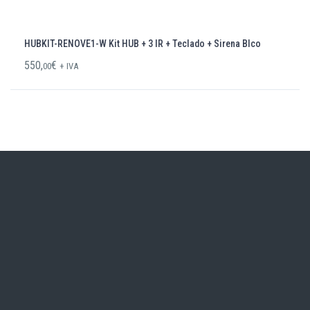
HUBKIT-RENOVE1-W Kit HUB + 3 IR + Teclado + Sirena Blco
550,
€
00
+ IVA