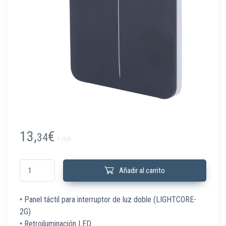
13,
€
34
+ IVA
SOLOBUTTON-2G-GRA Panel táctil para interruptor luz doble grafito canti
Añadir al carrito
• Panel táctil para interruptor de luz doble (LIGHTCORE-
2G)
• Retroiluminación LED