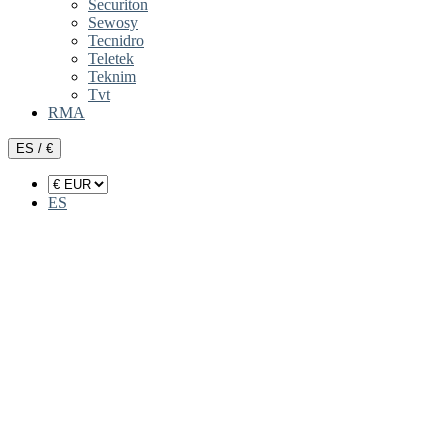
Securiton
Sewosy
Tecnidro
Teletek
Teknim
Tvt
RMA
ES / €
ES