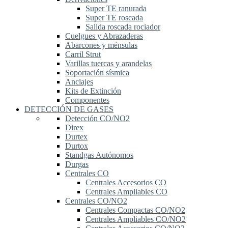
Super TE ranurada
Super TE roscada
Salida roscada rociador
Cuelgues y Abrazaderas
Abarcones y ménsulas
Carril Strut
Varillas tuercas y arandelas
Soportación sísmica
Anclajes
Kits de Extinción
Componentes
DETECCIÓN DE GASES
Detección CO/NO2
Direx
Durtex
Durtox
Standgas Autónomos
Durgas
Centrales CO
Centrales Accesorios CO
Centrales Ampliables CO
Centrales CO/NO2
Centrales Compactas CO/NO2
Centrales Ampliables CO/NO2