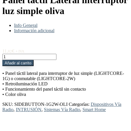
Panel táctil Lateral interruptor
luz simple oliva
Info General
Información adicional
11,
€
82
+ IVA
SIDEBUTTON-
1G2W-
Añadir al carrito
OLI
Panel
• Panel táctil lateral para interruptor de luz simple (LIGHTCORE-
táctil
1G) o conmutable (LIGHTCORE-2W)
Lateral
• Retroiluminación LED
interruptor
• Funcionamiento del panel táctil sin contacto
luz
• Color oliva
simple
oliva
SKU:
SIDEBUTTON-1G2W-OLI
Categorías:
Dispositivos Vía
cantidad
Radio
,
INTRUSIÓN
,
Sistemas Vía Radio
,
Smart Home