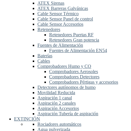
ATEX Sirenas
ATEX Barreras Galvánicas
Cable Sensor Térmico
Cable Sensor Panel de control
Cable Sensor Accesorios
Retenedores
Retenedores Puertas RF
Retenedores Gran potencia
Fuentes de Alimentación
Fuentes de Alimentación EN54
Baterías
Cables
Comprobadores Humo y CO
Comprobadores Aerosoles
Comprobadores Detectores
Comprobadores Pértigas y accesorios
Detectores autónomos de humo
Movilidad Reducida
Aspiración 1 canal
Aspiración 2 canales
Aspiración Accesorios
Aspiración Tubería de aspiración
EXTINCIÓN
Rociadores automáticos
Agua pulverizada