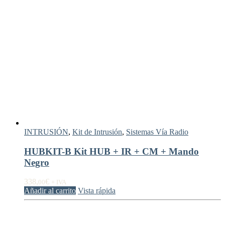
INTRUSIÓN
,
Kit de Intrusión
,
Sistemas Vía Radio
HUBKIT-B Kit HUB + IR + CM + Mando
Negro
338,
€
00
+ IVA
Añadir al carrito
Vista rápida