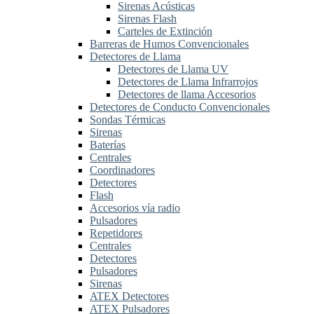
Sirenas Acústicas
Sirenas Flash
Carteles de Extinción
Barreras de Humos Convencionales
Detectores de Llama
Detectores de Llama UV
Detectores de Llama Infrarrojos
Detectores de llama Accesorios
Detectores de Conducto Convencionales
Sondas Térmicas
Sirenas
Baterías
Centrales
Coordinadores
Detectores
Flash
Accesorios vía radio
Pulsadores
Repetidores
Centrales
Detectores
Pulsadores
Sirenas
ATEX Detectores
ATEX Pulsadores