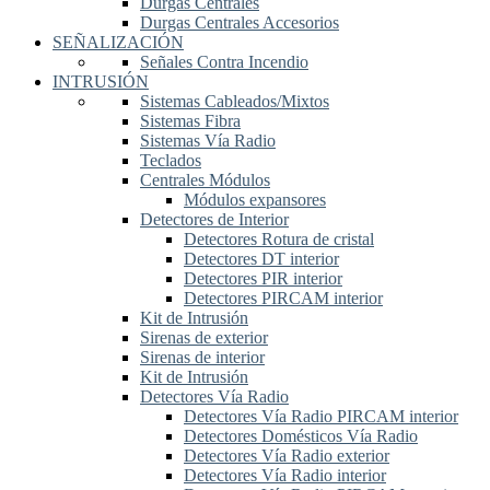
Durgas Centrales
Durgas Centrales Accesorios
SEÑALIZACIÓN
Señales Contra Incendio
INTRUSIÓN
Sistemas Cableados/Mixtos
Sistemas Fibra
Sistemas Vía Radio
Teclados
Centrales Módulos
Módulos expansores
Detectores de Interior
Detectores Rotura de cristal
Detectores DT interior
Detectores PIR interior
Detectores PIRCAM interior
Kit de Intrusión
Sirenas de exterior
Sirenas de interior
Kit de Intrusión
Detectores Vía Radio
Detectores Vía Radio PIRCAM interior
Detectores Domésticos Vía Radio
Detectores Vía Radio exterior
Detectores Vía Radio interior