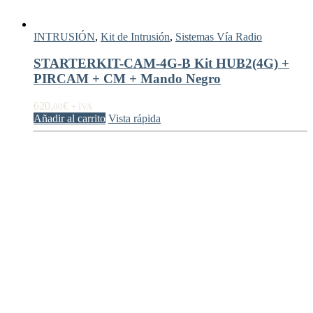
INTRUSIÓN
,
Kit de Intrusión
,
Sistemas Vía Radio
STARTERKIT-CAM-4G-B Kit HUB2(4G) +
PIRCAM + CM + Mando Negro
620,
€
00
+ IVA
Añadir al carrito
Vista rápida