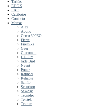
Tarifas
EHOX
EXO
Catálogos
Contacto
Marcas
Ajax
Apollo
Cerco 300EQ
Fierre
Firemiks
Gaer
Giacomini
HD Fire
Jade Bird
Nvent
Potter
Raphael
Reliable
Sanflo
Securiton
Sewosy
Tecnidro
Teletek
Teknim