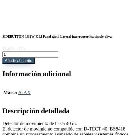
SIDEBUTTON-1G2W-OLI Panel táctil Lateral interruptor luz simple oliva
11,
€
82
+ IVA
SIDEBUTTON-
1G2W-
Añadir al carrito
OLI
Panel
Información adicional
táctil
Lateral
interruptor
luz
Marca
AJAX
simple
oliva
cantidad
Descripción detallada
Detector de movimiento de hasta 40 m.
El detector de movimiento compatible con D-TECT 40, BS8418
combina un procesamiento avanzado de señales y sistemas ópticos