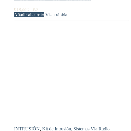
918,
€
00
+ IVA
Añadir al carrito
Vista rápida
INTRUSIÓN
,
Kit de Intrusión
,
Sistemas Vía Radio