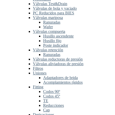
Válvulas Test&Drain
Válvulas de bola y vaciado
PC Reducidos para BIES
Válvulas mariposa
Ranuradas
Wafer
Válvulas compuerta
Husillo ascendente
Husillo fijo
Poste indicador
Válvulas retención
Ranuradas
Válvulas reductoras de presión
Válvulas aliviadoras de presión
Filtros
Uniones
Adaptadores de brida
Acomplamientos rígidos
Fitting
Codos 90º
Codos 45º
TE
Reducciones
Cap
Derivaciones