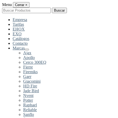
Menu
Cerrar
×
Buscar
Buscar
por:
Empresa
Tarifas
EHOX
EXO
Catálogos
Contacto
Marcas
Ajax
Apollo
Cerco 300EQ
Fierre
Firemiks
Gaer
Giacomini
HD Fire
Jade Bird
Nvent
Potter
Raphael
Reliable
Sanflo