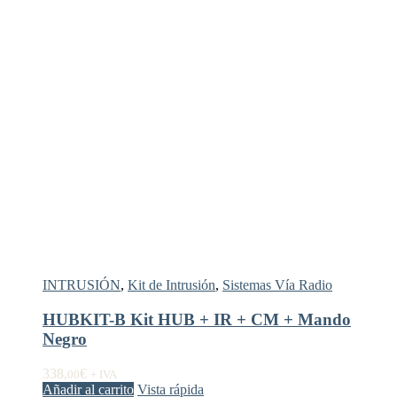
INTRUSIÓN
,
Kit de Intrusión
,
Sistemas Vía Radio
HUBKIT-B Kit HUB + IR + CM + Mando
Negro
338,
€
00
+ IVA
Añadir al carrito
Vista rápida