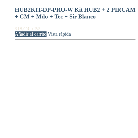
HUB2KIT-DP-PRO-W Kit HUB2 + 2 PIRCAM
+ CM + Mdo + Tec + Sir Blanco
918,
€
00
+ IVA
Añadir al carrito
Vista rápida