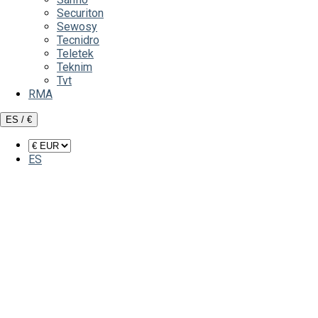
Securiton
Sewosy
Tecnidro
Teletek
Teknim
Tvt
RMA
ES / €
ES