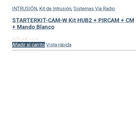
INTRUSIÓN
,
Kit de Intrusión
,
Sistemas Vía Radio
STARTERKIT-CAM-W Kit HUB2 + PIRCAM + CM
+ Mando Blanco
526,
€
00
+ IVA
Añadir al carrito
Vista rápida