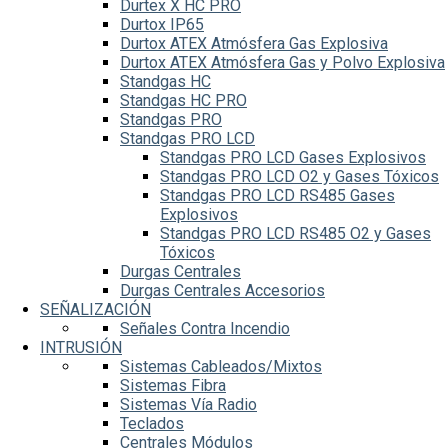
Durtex X HC PRO
Durtox IP65
Durtox ATEX Atmósfera Gas Explosiva
Durtox ATEX Atmósfera Gas y Polvo Explosiva
Standgas HC
Standgas HC PRO
Standgas PRO
Standgas PRO LCD
Standgas PRO LCD Gases Explosivos
Standgas PRO LCD O2 y Gases Tóxicos
Standgas PRO LCD RS485 Gases
Explosivos
Standgas PRO LCD RS485 O2 y Gases
Tóxicos
Durgas Centrales
Durgas Centrales Accesorios
SEÑALIZACIÓN
Señales Contra Incendio
INTRUSIÓN
Sistemas Cableados/Mixtos
Sistemas Fibra
Sistemas Vía Radio
Teclados
Centrales Módulos