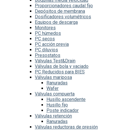
Boquillas media velocidad
Proporcionadores caudal fijo
Depósitos de membrana
Dosificadores volumétricos
Equipos de descarga
Monitores
PC húmedos
PC secos
PC acción previa
PC diluvios
Presostatos
Válvulas Test&Drain
Válvulas de bola y vaciado
PC Reducidos para BIES
Válvulas mariposa
Ranuradas
Wafer
Válvulas compuerta
Husillo ascendente
Husillo fijo
Poste indicador
Válvulas retención
Ranuradas
Válvulas reductoras de presión