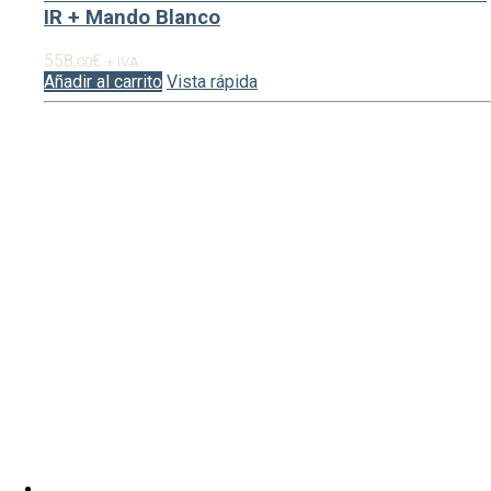
IR + Mando Blanco
558,
€
00
+ IVA
Añadir al carrito
Vista rápida