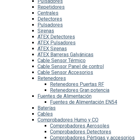
Pulsadores
Repetidores
Centrales
Detectores
Pulsadores
Sirenas
ATEX Detectores
ATEX Pulsadores
ATEX Sirenas
ATEX Barreras Galvánicas
Cable Sensor Térmico
Cable Sensor Panel de control
Cable Sensor Accesorios
Retenedores
Retenedores Puertas RF
Retenedores Gran potencia
Fuentes de Alimentación
Fuentes de Alimentación EN54
Baterías
Cables
Comprobadores Humo y CO
Comprobadores Aerosoles
Comprobadores Detectores
Comprobadores Pértigas y accesorios