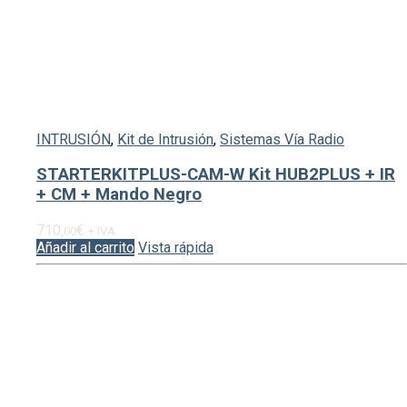
INTRUSIÓN
,
Kit de Intrusión
,
Sistemas Vía Radio
STARTERKITPLUS-CAM-W Kit HUB2PLUS + IR
+ CM + Mando Negro
710,
€
00
+ IVA
Añadir al carrito
Vista rápida