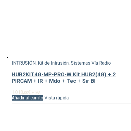
INTRUSIÓN
,
Kit de Intrusión
,
Sistemas Vía Radio
HUB2KIT4G-MP-PRO-W Kit HUB2(4G) + 2
PIRCAM + IR + Mdo + Tec + Sir Bl
1.018,
€
00
+ IVA
Añadir al carrito
Vista rápida