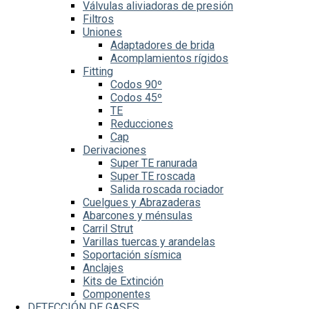
Válvulas aliviadoras de presión
Filtros
Uniones
Adaptadores de brida
Acomplamientos rígidos
Fitting
Codos 90º
Codos 45º
TE
Reducciones
Cap
Derivaciones
Super TE ranurada
Super TE roscada
Salida roscada rociador
Cuelgues y Abrazaderas
Abarcones y ménsulas
Carril Strut
Varillas tuercas y arandelas
Soportación sísmica
Anclajes
Kits de Extinción
Componentes
DETECCIÓN DE GASES