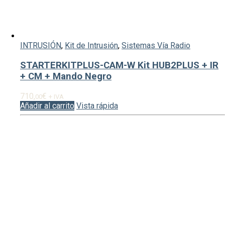
INTRUSIÓN
,
Kit de Intrusión
,
Sistemas Vía Radio
STARTERKITPLUS-CAM-W Kit HUB2PLUS + IR
+ CM + Mando Negro
710,
€
00
+ IVA
Añadir al carrito
Vista rápida