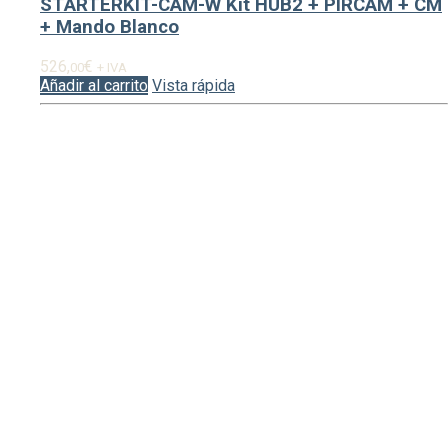
STARTERKIT-CAM-W Kit HUB2 + PIRCAM + CM
+ Mando Blanco
526,
€
00
+ IVA
Añadir al carrito
Vista rápida