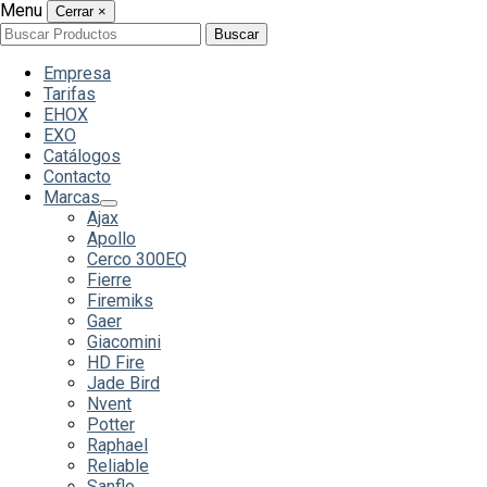
Menu
Cerrar
×
Buscar
Buscar
por:
Empresa
Tarifas
EHOX
EXO
Catálogos
Contacto
Marcas
Ajax
Apollo
Cerco 300EQ
Fierre
Firemiks
Gaer
Giacomini
HD Fire
Jade Bird
Nvent
Potter
Raphael
Reliable
Sanflo