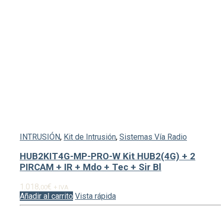
INTRUSIÓN
,
Kit de Intrusión
,
Sistemas Vía Radio
HUB2KIT4G-MP-PRO-W Kit HUB2(4G) + 2
PIRCAM + IR + Mdo + Tec + Sir Bl
1.018,
€
00
+ IVA
Añadir al carrito
Vista rápida