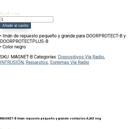
8,
€
00
+ IVA
MAGNET-
B
Añadir al carrito
Imán
repuesto
• Imán de repuesto pequeño y grande para DOORPROTECT-B y
pequeño
DOORPROTECTPLUS-B
y
• Color negro
grande
SKU:
MAGNET-B
Categorías:
Dispositivos Vía Radio
,
contactos
INTRUSIÓN
,
Repuestos
,
Sistemas Vía Radio
AJAX
neg
cantidad
MAGNET-B Imán repuesto pequeño y grande contactos AJAX neg