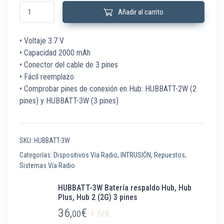
HUBBATT-3W Batería respaldo Hub, Hub Plus, Hub 2 (2G) 3 pines cantidad
Añadir al carrito
• Voltaje 3.7 V
• Capacidad 2000 mAh
• Conector del cable de 3 pines
• Fácil reemplazo
• Comprobar pines de conexión en Hub: HUBBATT-2W (2
pines) y HUBBATT-3W (3 pines)
SKU:
HUBBATT-3W
Categorías:
Dispositivos Vía Radio
,
INTRUSIÓN
,
Repuestos
,
Sistemas Vía Radio
HUBBATT-3W Batería respaldo Hub, Hub
Plus, Hub 2 (2G) 3 pines
36,
€
00
+ IVA