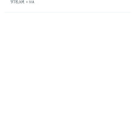
918,
€
00
+ IVA