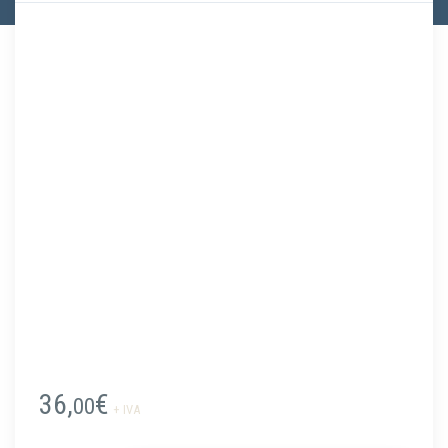
36,
€
00
+ IVA