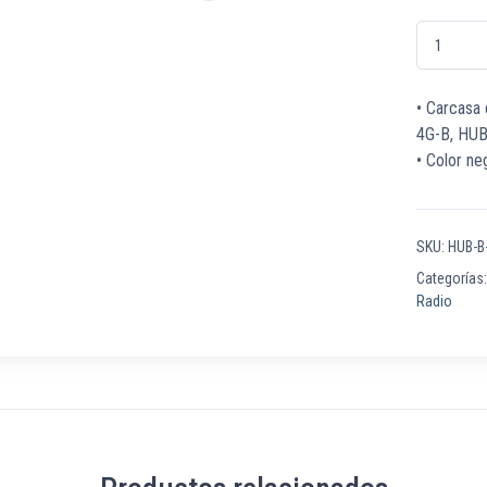
HUB-B-DUMM
• Carcasa
4G-B, HU
• Color ne
SKU:
HUB-
Categorías
Radio