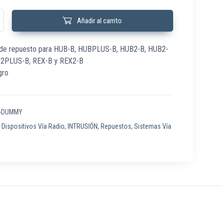
Y Carcasa repuesto paneles HUB AJAX negro cantidad
Añadir al carrito
 de repuesto para HUB-B, HUBPLUS-B, HUB2-B, HUB2-
B2PLUS-B, REX-B y REX2-B
gro
B-DUMMY
:
Dispositivos Vía Radio
,
INTRUSIÓN
,
Repuestos
,
Sistemas Vía