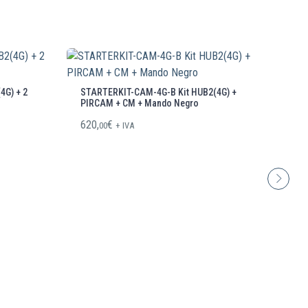
G) + 2
STARTERKIT-CAM-4G-B Kit HUB2(4G) +
ST
PIRCAM + CM + Mando Negro
PI
620,
€
55
00
+ IVA