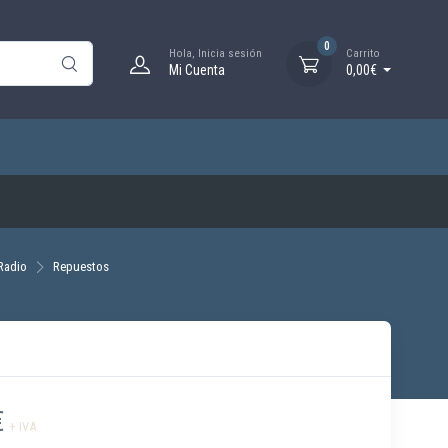
0
Hola, Inicia sesión
Carrito
Mi Cuenta
0,00€
 Radio
Repuestos
€
+ IVA