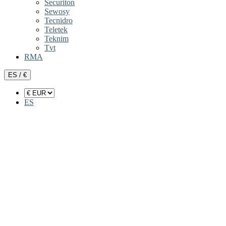
Securiton
Sewosy
Tecnidro
Teletek
Teknim
Tvt
RMA
ES / €
ES