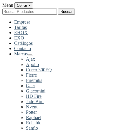
Menu
Cerrar
×
Buscar
Buscar
por:
Empresa
Tarifas
EHOX
EXO
Catálogos
Contacto
Marcas
Ajax
Apollo
Cerco 300EQ
Fierre
Firemiks
Gaer
Giacomini
HD Fire
Jade Bird
Nvent
Potter
Raphael
Reliable
Sanflo