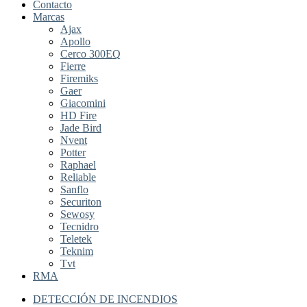
Contacto
Marcas
Ajax
Apollo
Cerco 300EQ
Fierre
Firemiks
Gaer
Giacomini
HD Fire
Jade Bird
Nvent
Potter
Raphael
Reliable
Sanflo
Securiton
Sewosy
Tecnidro
Teletek
Teknim
Tvt
RMA
DETECCIÓN DE INCENDIOS