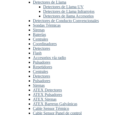
Detectores de Llama
Detectores de Llama UV
Detectores de Llama Infrarrojos
Detectores de llama Accesorios
Detectores de Conducto Convencionales
Sondas Térmicas
Sirenas
Baterías
Centrales
Coordinadores
Detectores
Flash
Accesorios vía radio
Pulsadores
Repetidores
Centrales
Detectores
Pulsadores
Sirenas
ATEX Detectores
ATEX Pulsadores
ATEX Sirenas
ATEX Barreras Galvánicas
Cable Sensor Térmico
Cable Sensor Panel de control