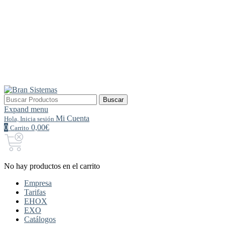
Buscar
Buscar
por:
Expand menu
Mi Cuenta
Hola, Inicia sesión
0
0,00€
Carrito
No hay productos en el carrito
Empresa
Tarifas
EHOX
EXO
Catálogos