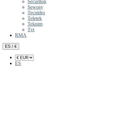
Securiton
Sewosy
Tecnidro
Teletek
Teknim
Tvt
RMA
ES / €
ES