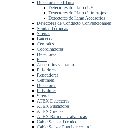
Detectores de Llama
Detectores de Llama UV
Detectores de Llama Infrarrojos
Detectores de llama Accesorios
Detectores de Conducto Convencionales
Sondas Térmicas
Sirenas
Baterías
Centrales
Coordinadores
Detectores
Flash
Accesorios vía radio
Pulsadores
Repetidores
Centrales
Detectores
Pulsadores
Sirenas
ATEX Detectores
ATEX Pulsadores
ATEX Sirenas
ATEX Barreras Galvánicas
Cable Sensor Térmico
Cable Sensor Panel de control