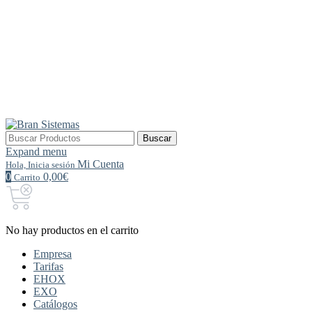
Buscar
Buscar
por:
Expand menu
Mi Cuenta
Hola, Inicia sesión
0
0,00€
Carrito
No hay productos en el carrito
Empresa
Tarifas
EHOX
EXO
Catálogos