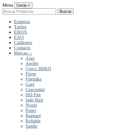
Menu
Cerrar
×
Buscar
Buscar
por:
Empresa
Tarifas
EHOX
EXO
Catálogos
Contacto
Marcas
Ajax
Apollo
Cerco 300EQ
Fierre
Firemiks
Gaer
Giacomini
HD Fire
Jade Bird
Nvent
Potter
Raphael
Reliable
Sanflo