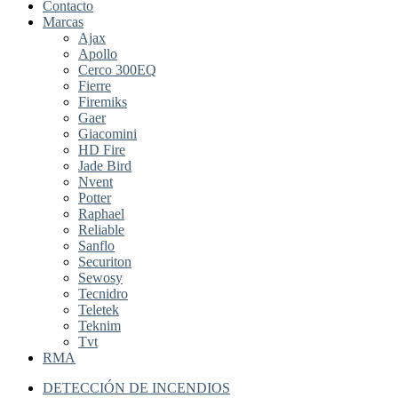
Contacto
Marcas
Ajax
Apollo
Cerco 300EQ
Fierre
Firemiks
Gaer
Giacomini
HD Fire
Jade Bird
Nvent
Potter
Raphael
Reliable
Sanflo
Securiton
Sewosy
Tecnidro
Teletek
Teknim
Tvt
RMA
DETECCIÓN DE INCENDIOS