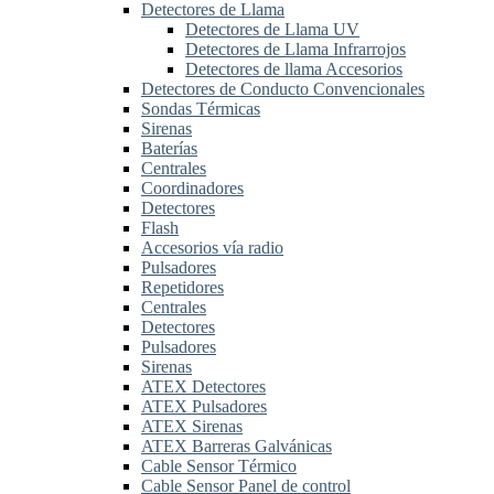
Detectores de Llama
Detectores de Llama UV
Detectores de Llama Infrarrojos
Detectores de llama Accesorios
Detectores de Conducto Convencionales
Sondas Térmicas
Sirenas
Baterías
Centrales
Coordinadores
Detectores
Flash
Accesorios vía radio
Pulsadores
Repetidores
Centrales
Detectores
Pulsadores
Sirenas
ATEX Detectores
ATEX Pulsadores
ATEX Sirenas
ATEX Barreras Galvánicas
Cable Sensor Térmico
Cable Sensor Panel de control