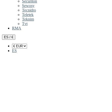
Securiton
Sewosy
Tecnidro
Teletek
Teknim
Tvt
RMA
ES / €
ES