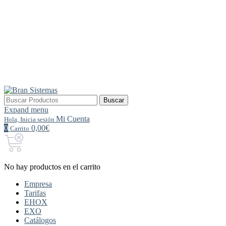
Buscar
Buscar
por:
Expand menu
Mi Cuenta
Hola, Inicia sesión
0
0,00€
Carrito
No hay productos en el carrito
Empresa
Tarifas
EHOX
EXO
Catálogos