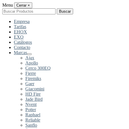
Menu
Cerrar
×
Buscar
Buscar
por:
Empresa
Tarifas
EHOX
EXO
Catálogos
Contacto
Marcas
Ajax
Apollo
Cerco 300EQ
Fierre
Firemiks
Gaer
Giacomini
HD Fire
Jade Bird
Nvent
Potter
Raphael
Reliable
Sanflo