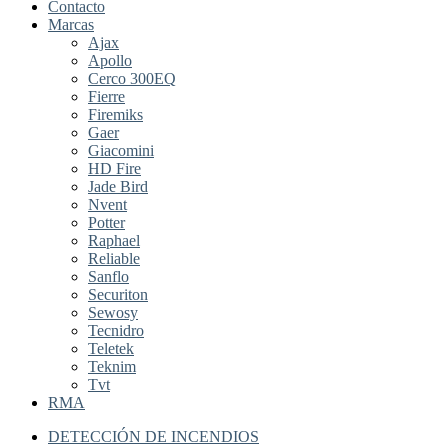
Contacto
Marcas
Ajax
Apollo
Cerco 300EQ
Fierre
Firemiks
Gaer
Giacomini
HD Fire
Jade Bird
Nvent
Potter
Raphael
Reliable
Sanflo
Securiton
Sewosy
Tecnidro
Teletek
Teknim
Tvt
RMA
DETECCIÓN DE INCENDIOS