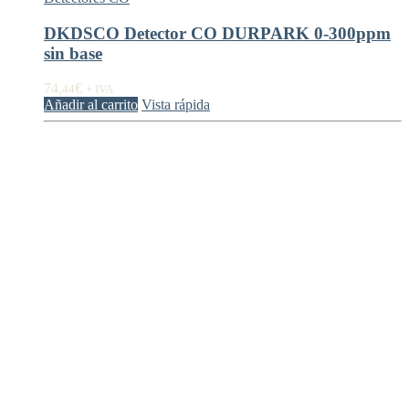
DKDSCO Detector CO DURPARK 0-300ppm
sin base
74,
€
44
+ IVA
Añadir al carrito
Vista rápida