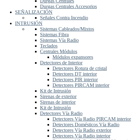
Durgas Centrales
Durgas Centrales Accesorios
SEÑALIZACIÓN
Señales Contra Incendio
INTRUSIÓN
Sistemas Cableados/Mixtos
Sistemas Fibra
Sistemas Vía Radio
Teclados
Centrales Módulos
Módulos expansores
Detectores de Interior
Detectores Rotura de cristal
Detectores DT interior
Detectores PIR interior
Detectores PIRCAM interior
Kit de Intrusión
Sirenas de exterior
Sirenas de interior
Kit de Intrusión
Detectores Vía Radio
Detectores Vía Radio PIRCAM interior
Detectores Domésticos Vía Radio
Detectores Vía Radio exterior
Detectores Vía Radio interior