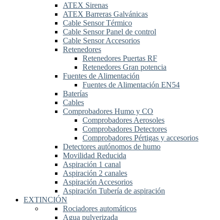
ATEX Sirenas
ATEX Barreras Galvánicas
Cable Sensor Térmico
Cable Sensor Panel de control
Cable Sensor Accesorios
Retenedores
Retenedores Puertas RF
Retenedores Gran potencia
Fuentes de Alimentación
Fuentes de Alimentación EN54
Baterías
Cables
Comprobadores Humo y CO
Comprobadores Aerosoles
Comprobadores Detectores
Comprobadores Pértigas y accesorios
Detectores autónomos de humo
Movilidad Reducida
Aspiración 1 canal
Aspiración 2 canales
Aspiración Accesorios
Aspiración Tubería de aspiración
EXTINCIÓN
Rociadores automáticos
Agua pulverizada