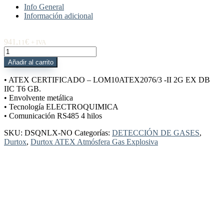
Info General
Información adicional
941,
€
11
+ IVA
DSQNLX-
NO
Añadir al carrito
Durtox
X
• ATEX CERTIFICADO – LOM10ATEX2076/3 -II 2G EX DB
NO
IIC T6 GB.
0-
• Envolvente metálica
100ppm
• Tecnología ELECTROQUIMICA
RS485
• Comunicación RS485 4 hilos
IP65
ATEX
SKU:
DSQNLX-NO
Categorías:
DETECCIÓN DE GASES
,
cantidad
Durtox
,
Durtox ATEX Atmósfera Gas Explosiva