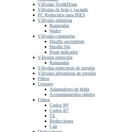
Válvulas Test&Drain
Válvulas de bola y vaciado
PC Reducidos para BIES
Válvulas mariposa
Ranuradas
Wafer
Válvulas compuerta
Husillo ascendente
Husillo fijo
Poste indicador
Válvulas retención
Ranuradas
Válvulas reductoras de presión
Válvulas aliviadoras de presión
Filtros
Uniones
Adaptadores de brida
Acomplamientos rígidos
Fitting
Codos 90º
Codos 45º
TE
Reducciones
Cap
Derivaciones