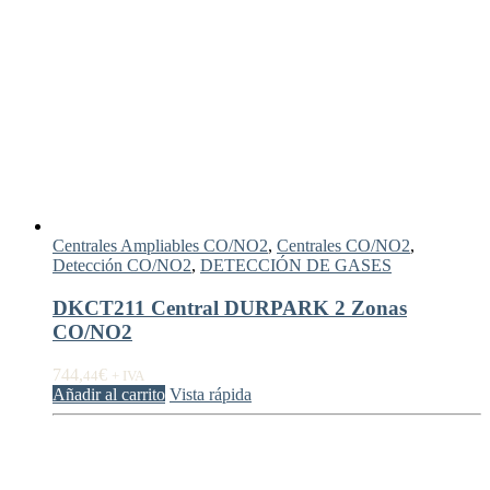
Centrales Ampliables CO/NO2
,
Centrales CO/NO2
,
Detección CO/NO2
,
DETECCIÓN DE GASES
DKCT211 Central DURPARK 2 Zonas
CO/NO2
744,
€
44
+ IVA
Añadir al carrito
Vista rápida