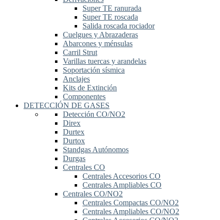
Super TE ranurada
Super TE roscada
Salida roscada rociador
Cuelgues y Abrazaderas
Abarcones y ménsulas
Carril Strut
Varillas tuercas y arandelas
Soportación sísmica
Anclajes
Kits de Extinción
Componentes
DETECCIÓN DE GASES
Detección CO/NO2
Direx
Durtex
Durtox
Standgas Autónomos
Durgas
Centrales CO
Centrales Accesorios CO
Centrales Ampliables CO
Centrales CO/NO2
Centrales Compactas CO/NO2
Centrales Ampliables CO/NO2