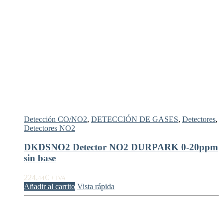
Detección CO/NO2
,
DETECCIÓN DE GASES
,
Detectores
,
Detectores NO2
DKDSNO2 Detector NO2 DURPARK 0-20ppm
sin base
224,
€
44
+ IVA
Añadir al carrito
Vista rápida