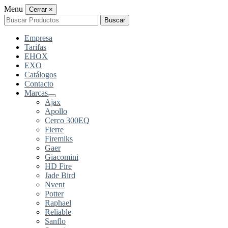
Menu
Cerrar
×
Buscar
Buscar
por:
Empresa
Tarifas
EHOX
EXO
Catálogos
Contacto
Marcas
Ajax
Apollo
Cerco 300EQ
Fierre
Firemiks
Gaer
Giacomini
HD Fire
Jade Bird
Nvent
Potter
Raphael
Reliable
Sanflo