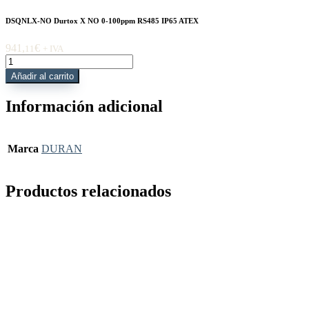
DSQNLX-NO Durtox X NO 0-100ppm RS485 IP65 ATEX
941,
€
11
+ IVA
DSQNLX-
NO
Añadir al carrito
Durtox
X
Información adicional
NO
0-
100ppm
RS485
Marca
DURAN
IP65
ATEX
cantidad
Productos relacionados