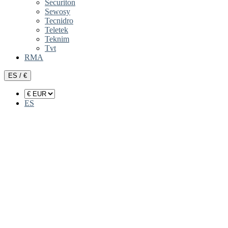
Securiton
Sewosy
Tecnidro
Teletek
Teknim
Tvt
RMA
ES / €
ES