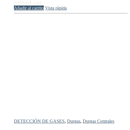
1.016,
€
67
+ IVA
Añadir al carrito
Vista rápida
DETECCIÓN DE GASES
,
Durgas
,
Durgas Centrales