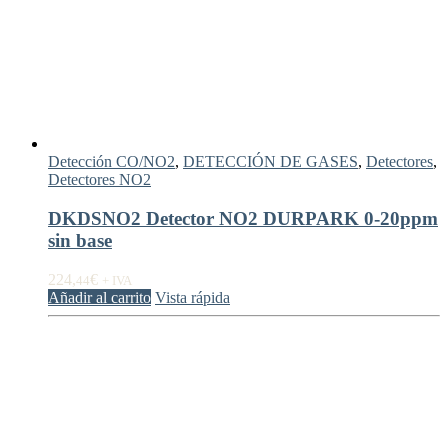
Detección CO/NO2
,
DETECCIÓN DE GASES
,
Detectores
,
Detectores NO2
DKDSNO2 Detector NO2 DURPARK 0-20ppm
sin base
224,
€
44
+ IVA
Añadir al carrito
Vista rápida