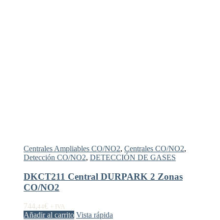
Centrales Ampliables CO/NO2
,
Centrales CO/NO2
,
Detección CO/NO2
,
DETECCIÓN DE GASES
DKCT211 Central DURPARK 2 Zonas
CO/NO2
744,
€
44
+ IVA
Añadir al carrito
Vista rápida