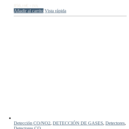
856,
€
19
+ IVA
Añadir al carrito
Vista rápida
Detección CO/NO2
,
DETECCIÓN DE GASES
,
Detectores
,
Detectores CO