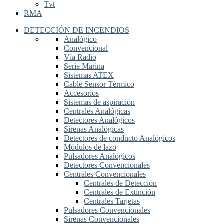
Tvt
RMA
DETECCIÓN DE INCENDIOS
Analógico
Convencional
Vía Radio
Serie Marina
Sistemas ATEX
Cable Sensor Térmico
Accesorios
Sistemas de aspiración
Centrales Analógicas
Detectores Analógicos
Sirenas Analógicas
Detectores de conducto Analógicos
Módulos de lazo
Pulsadores Analógicos
Detectores Convencionales
Centrales Convencionales
Centrales de Detección
Centrales de Extinción
Centrales Tarjetas
Pulsadores Convencionales
Sirenas Convencionales