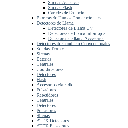
Sirenas Acústicas
Sirenas Flash
Carteles de Extinción
Barreras de Humos Convencionales
Detectores de Llama
Detectores de Llama UV
Detectores de Llama Infrarrojos
Detectores de llama Accesorios
Detectores de Conducto Convencionales
Sondas Térmicas
Sirenas
Baterías
Centrales
Coordinadores
Detectores
Flash
Accesorios vía radio
Pulsadores
Repetidores
Centrales
Detectores
Pulsadores
Sirenas
ATEX Detectores
ATEX Pulsadores