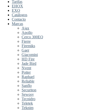
Tarifas
EHOX
EXO
Catálogos
Contacto
Marcas
Ajax
Apollo
Cerco 300EQ
Fierre
Firemiks
Gaer
Giacomini
HD Fire
Jade Bird
Nvent
Potter
Raphael
Reliable
Sanflo
Securiton
Sewosy
Tecnidro
Teletek
Teknim