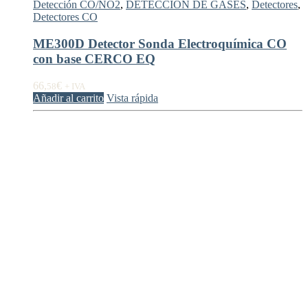
Detección CO/NO2
,
DETECCIÓN DE GASES
,
Detectores
,
Detectores CO
ME300D Detector Sonda Electroquímica CO
con base CERCO EQ
66,
€
58
+ IVA
Añadir al carrito
Vista rápida