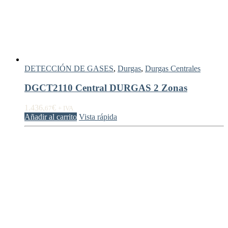
DETECCIÓN DE GASES
,
Durgas
,
Durgas Centrales
DGCT2110 Central DURGAS 2 Zonas
1.436,
€
67
+ IVA
Añadir al carrito
Vista rápida