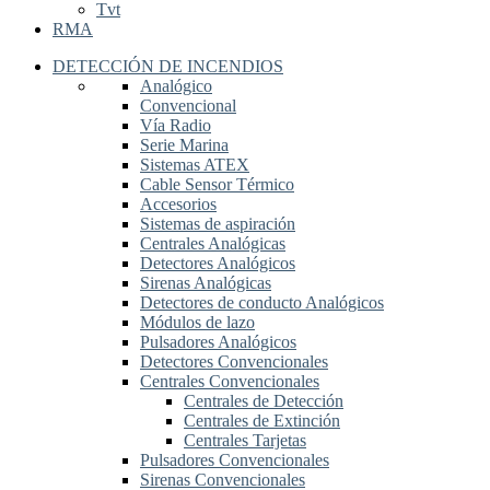
Tvt
RMA
DETECCIÓN DE INCENDIOS
Analógico
Convencional
Vía Radio
Serie Marina
Sistemas ATEX
Cable Sensor Térmico
Accesorios
Sistemas de aspiración
Centrales Analógicas
Detectores Analógicos
Sirenas Analógicas
Detectores de conducto Analógicos
Módulos de lazo
Pulsadores Analógicos
Detectores Convencionales
Centrales Convencionales
Centrales de Detección
Centrales de Extinción
Centrales Tarjetas
Pulsadores Convencionales
Sirenas Convencionales