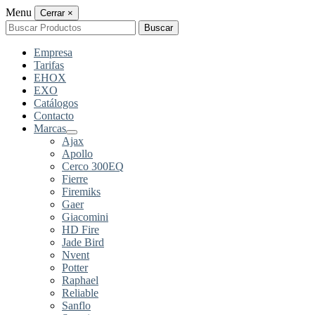
Menu
Cerrar
×
Buscar
Buscar
por:
Empresa
Tarifas
EHOX
EXO
Catálogos
Contacto
Marcas
Ajax
Apollo
Cerco 300EQ
Fierre
Firemiks
Gaer
Giacomini
HD Fire
Jade Bird
Nvent
Potter
Raphael
Reliable
Sanflo