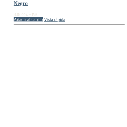
Negro
338,
€
00
+ IVA
Añadir al carrito
Vista rápida