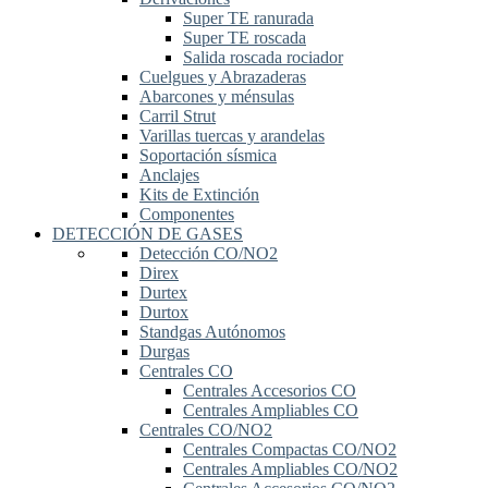
Super TE ranurada
Super TE roscada
Salida roscada rociador
Cuelgues y Abrazaderas
Abarcones y ménsulas
Carril Strut
Varillas tuercas y arandelas
Soportación sísmica
Anclajes
Kits de Extinción
Componentes
DETECCIÓN DE GASES
Detección CO/NO2
Direx
Durtex
Durtox
Standgas Autónomos
Durgas
Centrales CO
Centrales Accesorios CO
Centrales Ampliables CO
Centrales CO/NO2
Centrales Compactas CO/NO2
Centrales Ampliables CO/NO2