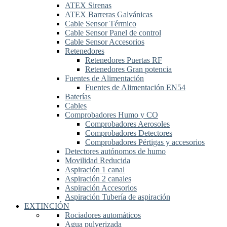
ATEX Sirenas
ATEX Barreras Galvánicas
Cable Sensor Térmico
Cable Sensor Panel de control
Cable Sensor Accesorios
Retenedores
Retenedores Puertas RF
Retenedores Gran potencia
Fuentes de Alimentación
Fuentes de Alimentación EN54
Baterías
Cables
Comprobadores Humo y CO
Comprobadores Aerosoles
Comprobadores Detectores
Comprobadores Pértigas y accesorios
Detectores autónomos de humo
Movilidad Reducida
Aspiración 1 canal
Aspiración 2 canales
Aspiración Accesorios
Aspiración Tubería de aspiración
EXTINCIÓN
Rociadores automáticos
Agua pulverizada