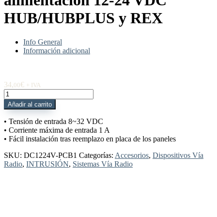
alimentación 12-24 VDC
HUB/HUBPLUS y REX
Info General
Información adicional
34,
€
00
+ IVA
DC1224V-
PCB1
Añadir al carrito
Módulo
alimentación
• Tensión de entrada 8~32 VDC
12-
• Corriente máxima de entrada 1 A
24
• Fácil instalación tras reemplazo en placa de los paneles
VDC
HUB/HUBPLUS
SKU:
DC1224V-PCB1
Categorías:
Accesorios
,
Dispositivos Vía
y
Radio
,
INTRUSIÓN
,
Sistemas Vía Radio
REX
cantidad