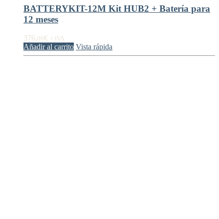
BATTERYKIT-12M Kit HUB2 + Batería para
12 meses
376,
€
00
+ IVA
Añadir al carrito
Vista rápida