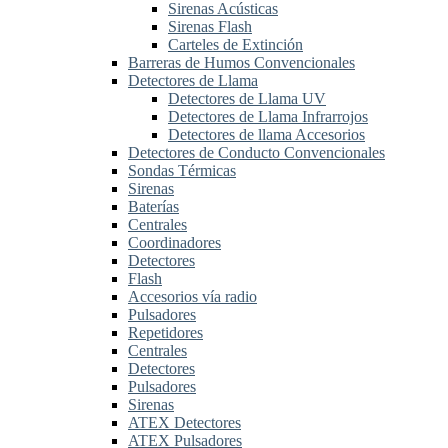
Sirenas Acústicas
Sirenas Flash
Carteles de Extinción
Barreras de Humos Convencionales
Detectores de Llama
Detectores de Llama UV
Detectores de Llama Infrarrojos
Detectores de llama Accesorios
Detectores de Conducto Convencionales
Sondas Térmicas
Sirenas
Baterías
Centrales
Coordinadores
Detectores
Flash
Accesorios vía radio
Pulsadores
Repetidores
Centrales
Detectores
Pulsadores
Sirenas
ATEX Detectores
ATEX Pulsadores