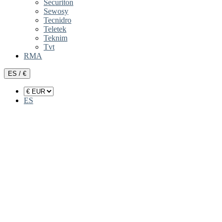
Securiton
Sewosy
Tecnidro
Teletek
Teknim
Tvt
RMA
ES / €
ES