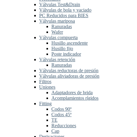
Válvulas Test&Drain
Válvulas de bola y vaciado
PC Reducidos para BIES
Válvulas mariposa
Ranuradas
Wafer
Válvulas compuerta
Husillo ascendente
Husillo fijo
Poste indicador
Válvulas retención
Ranuradas
Válvulas reductoras de presión
Válvulas aliviadoras de presión
Filtros
Uniones
Adaptadores de brida
Acomplamientos rígidos
Fitting
Codos 90º
Codos 45º
TE
Reducciones
Cap
Derivaciones