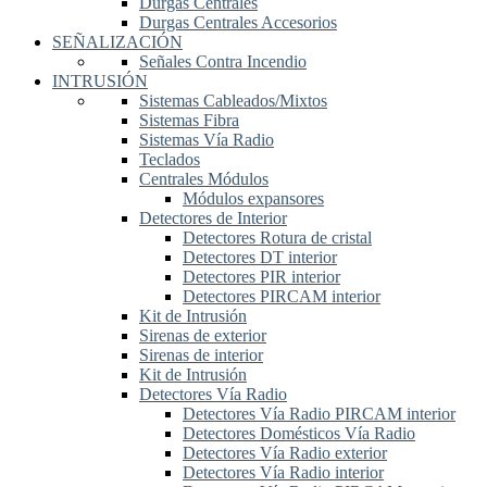
Durgas Centrales
Durgas Centrales Accesorios
SEÑALIZACIÓN
Señales Contra Incendio
INTRUSIÓN
Sistemas Cableados/Mixtos
Sistemas Fibra
Sistemas Vía Radio
Teclados
Centrales Módulos
Módulos expansores
Detectores de Interior
Detectores Rotura de cristal
Detectores DT interior
Detectores PIR interior
Detectores PIRCAM interior
Kit de Intrusión
Sirenas de exterior
Sirenas de interior
Kit de Intrusión
Detectores Vía Radio
Detectores Vía Radio PIRCAM interior
Detectores Domésticos Vía Radio
Detectores Vía Radio exterior
Detectores Vía Radio interior