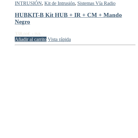
INTRUSIÓN
,
Kit de Intrusión
,
Sistemas Vía Radio
HUBKIT-B Kit HUB + IR + CM + Mando
Negro
338,
€
00
+ IVA
Añadir al carrito
Vista rápida