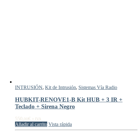
INTRUSIÓN
,
Kit de Intrusión
,
Sistemas Vía Radio
HUBKIT-RENOVE1-B Kit HUB + 3 IR +
Teclado + Sirena Negro
550,
€
00
+ IVA
Añadir al carrito
Vista rápida