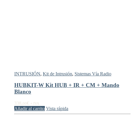
INTRUSIÓN
,
Kit de Intrusión
,
Sistemas Vía Radio
HUBKIT-W Kit HUB + IR + CM + Mando
Blanco
338,
€
00
+ IVA
Añadir al carrito
Vista rápida