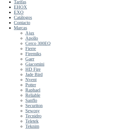
Tarifas
EHOX
EXO
Catálogos
Contacto
Marcas
Ajax
Apollo
Cerco 300EQ
Fierre
Firemiks
Gaer
Giacomini
HD Fire
Jade Bird
Nvent
Potter
Raphael
Reliable
Sanflo
Securiton
Sewosy
Tecnidro
Teletek
Teknim