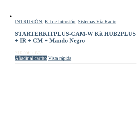
INTRUSIÓN
,
Kit de Intrusión
,
Sistemas Vía Radio
STARTERKITPLUS-CAM-W Kit HUB2PLUS
+ IR + CM + Mando Negro
710,
€
00
+ IVA
Añadir al carrito
Vista rápida