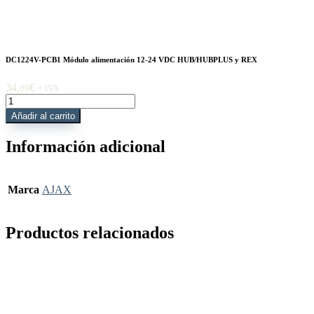
DC1224V-PCB1 Módulo alimentación 12-24 VDC HUB/HUBPLUS y REX
34,
€
00
+ IVA
DC1224V-
PCB1
Añadir al carrito
Módulo
alimentación
Información adicional
12-
24
VDC
HUB/HUBPLUS
Marca
AJAX
y
REX
cantidad
Productos relacionados