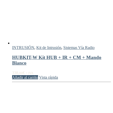
INTRUSIÓN
,
Kit de Intrusión
,
Sistemas Vía Radio
HUBKIT-W Kit HUB + IR + CM + Mando
Blanco
338,
€
00
+ IVA
Añadir al carrito
Vista rápida