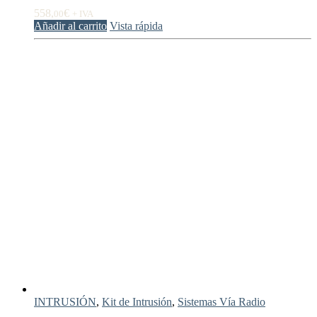
558,
€
00
+ IVA
Añadir al carrito
Vista rápida
INTRUSIÓN
,
Kit de Intrusión
,
Sistemas Vía Radio