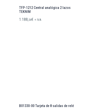
TFP-1212 Central analógica 2 lazos
TEKNIM
1.188,
€
54
+ IVA
B01330-00 Tarjeta de 8 salidas de relé