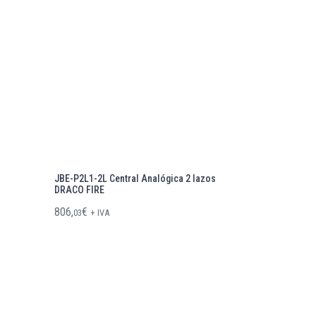
JBE-P2L1-2L Central Analógica 2 lazos
DRACO FIRE
806,
€
03
+ IVA