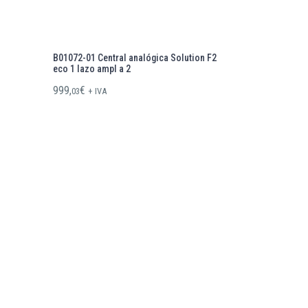
B01072-01 Central analógica Solution F2
eco 1 lazo ampl a 2
999,
€
03
+ IVA