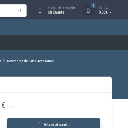
0
Hola, Inicia sesión
Carrito
Mi Cuenta
0,00€
a
Detectores de llama Accesorios
€
1
+ IVA
oporte de montaje para detectores de llama cantidad
Añadir al carrito