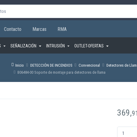
Contacto
Marcas
RMA
S
SEÑALIZACIÓN
INTRUSIÓN
OUTLET-OFERTAS
Inicio
DETECCIÓN DE INCENDIOS
Convencional
Detectores de Llam
B06484-00 Soporte de montaje para detectores de llama
369,
9
B06484-00 S