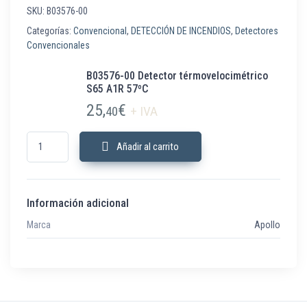
SKU:
B03576-00
Categorías:
Convencional
,
DETECCIÓN DE INCENDIOS
,
Detectores
Convencionales
B03576-00 Detector térmovelocimétrico
S65 A1R 57ºC
25,
€
40
+ IVA
B03576-00 Detector térmovelocimétrico S65 A1R 57ºC cantidad
Añadir al carrito
Información adicional
Marca
Apollo