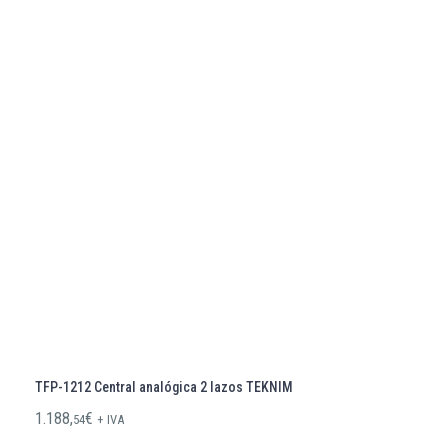
TFP-1212 Central analógica 2 lazos TEKNIM
1.188,
€
54
+ IVA