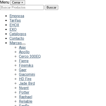
Menu
Cerrar
×
Buscar
Buscar
por:
Empresa
Tarifas
EHOX
EXO
Catálogos
Contacto
Marcas
Ajax
Apollo
Cerco 300EQ
Fierre
Firemiks
Gaer
Giacomini
HD Fire
Jade Bird
Nvent
Potter
Raphael
Reliable
Sanflo