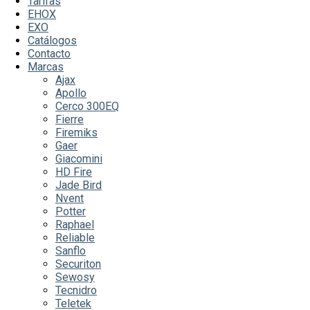
Tarifas
EHOX
EXO
Catálogos
Contacto
Marcas
Ajax
Apollo
Cerco 300EQ
Fierre
Firemiks
Gaer
Giacomini
HD Fire
Jade Bird
Nvent
Potter
Raphael
Reliable
Sanflo
Securiton
Sewosy
Tecnidro
Teletek