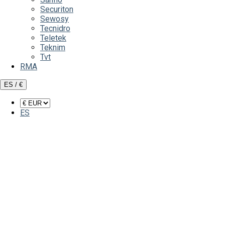
Securiton
Sewosy
Tecnidro
Teletek
Teknim
Tvt
RMA
ES / €
ES