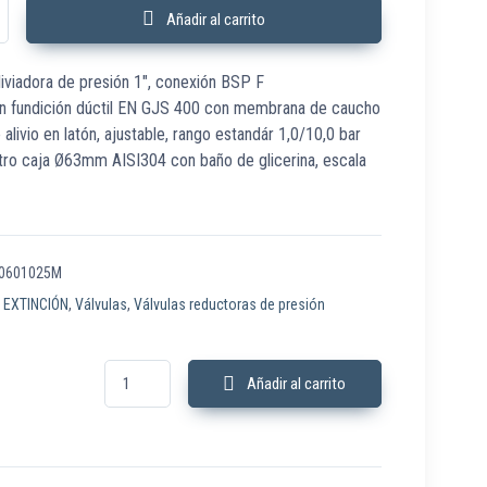
5M Válvula Aliviadora Presión Trim 1" BSP F cantidad
Añadir al carrito
aliviadora de presión 1″, conexión BSP F
 en fundición dúctil EN GJS 400 con membrana de caucho
e alivio en latón, ajustable, rango estandár 1,0/10,0 bar
ro caja Ø63mm AISI304 con baño de glicerina, escala
0601025M
:
EXTINCIÓN
,
Válvulas
,
Válvulas reductoras de presión
IMFR30601025M Válvula Aliviadora Presión Trim 1" BSP F cant
Añadir al carrito