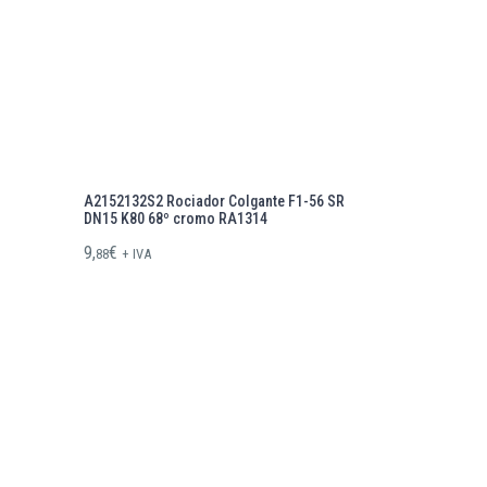
A2152132S2 Rociador Colgante F1-56 SR
DN15 K80 68º cromo RA1314
9,
€
88
+ IVA