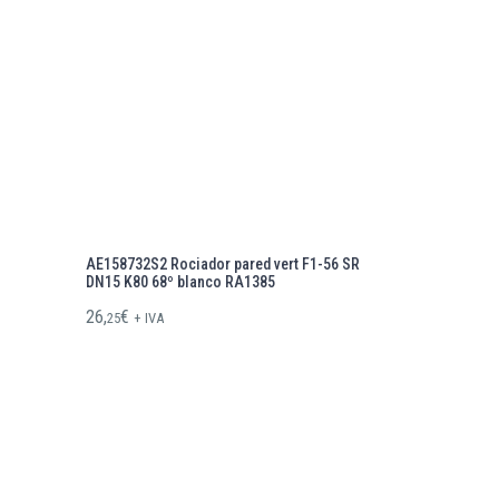
AE158732S2 Rociador pared vert F1-56 SR
DN15 K80 68º blanco RA1385
26,
€
25
+ IVA