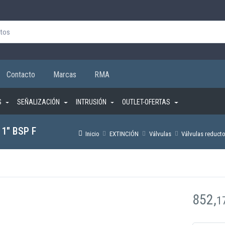
Contacto
Marcas
RMA
S
SEÑALIZACIÓN
INTRUSIÓN
OUTLET-OFERTAS
 1″ BSP F
Inicio
EXTINCIÓN
Válvulas
Válvulas reducto
852,
1