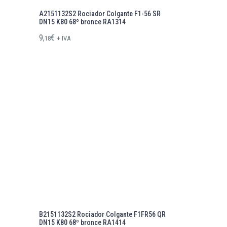
A2151132S2 Rociador Colgante F1-56 SR
DN15 K80 68º bronce RA1314
9,
€
18
+ IVA
B2151132S2 Rociador Colgante F1FR56 QR
DN15 K80 68º bronce RA1414