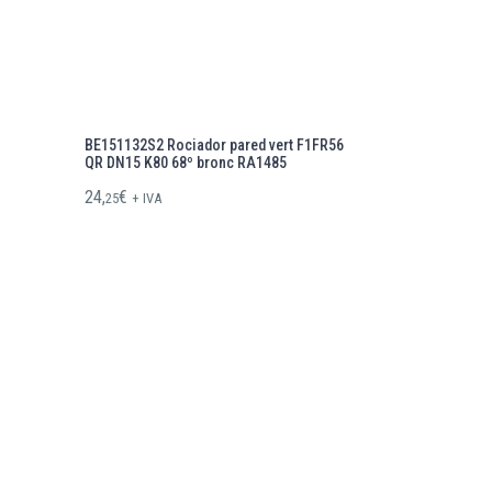
BE151132S2 Rociador pared vert F1FR56
QR DN15 K80 68º bronc RA1485
24,
€
25
+ IVA