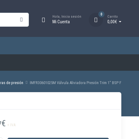
0
Hola, Inicia sesión
Carrito
Mi Cuenta
0,00€
ras de presión
IMFR30601025M Válvula Aliviadora Presión Trim 1″ BSP F
€
7
+ IVA