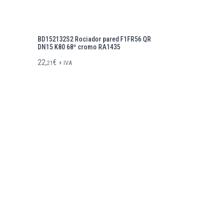
BD152132S2 Rociador pared F1FR56 QR
DN15 K80 68º cromo RA1435
22,
€
21
+ IVA