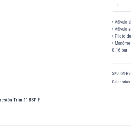
IMFR3060102
• Válvula 
• Válvula
• Piloto d
• Manómet
0-16 bar
SKU:
IMFR3
Categorías
resión Trim 1″ BSP F