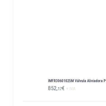
IMFR30601025M Válvula Aliviadora P
852,
€
17
+ IVA