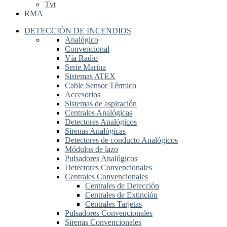
Tvt
RMA
DETECCIÓN DE INCENDIOS
Analógico
Convencional
Vía Radio
Serie Marina
Sistemas ATEX
Cable Sensor Térmico
Accesorios
Sistemas de aspiración
Centrales Analógicas
Detectores Analógicos
Sirenas Analógicas
Detectores de conducto Analógicos
Módulos de lazo
Pulsadores Analógicos
Detectores Convencionales
Centrales Convencionales
Centrales de Detección
Centrales de Extinción
Centrales Tarjetas
Pulsadores Convencionales
Sirenas Convencionales