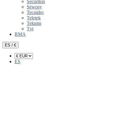
Securiton
Sewosy
Tecnidro
Teletek
Teknim
Tvt
RMA
ES / €
ES