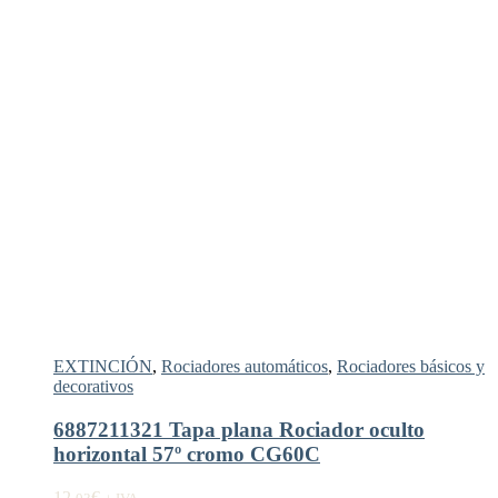
EXTINCIÓN
,
Rociadores automáticos
,
Rociadores básicos y
decorativos
6887211321 Tapa plana Rociador oculto
horizontal 57º cromo CG60C
12,
€