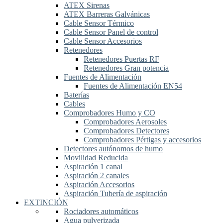
ATEX Sirenas
ATEX Barreras Galvánicas
Cable Sensor Térmico
Cable Sensor Panel de control
Cable Sensor Accesorios
Retenedores
Retenedores Puertas RF
Retenedores Gran potencia
Fuentes de Alimentación
Fuentes de Alimentación EN54
Baterías
Cables
Comprobadores Humo y CO
Comprobadores Aerosoles
Comprobadores Detectores
Comprobadores Pértigas y accesorios
Detectores autónomos de humo
Movilidad Reducida
Aspiración 1 canal
Aspiración 2 canales
Aspiración Accesorios
Aspiración Tubería de aspiración
EXTINCIÓN
Rociadores automáticos
Agua pulverizada