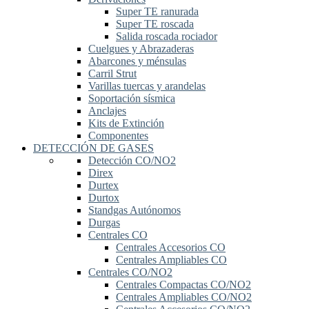
Super TE ranurada
Super TE roscada
Salida roscada rociador
Cuelgues y Abrazaderas
Abarcones y ménsulas
Carril Strut
Varillas tuercas y arandelas
Soportación sísmica
Anclajes
Kits de Extinción
Componentes
DETECCIÓN DE GASES
Detección CO/NO2
Direx
Durtex
Durtox
Standgas Autónomos
Durgas
Centrales CO
Centrales Accesorios CO
Centrales Ampliables CO
Centrales CO/NO2
Centrales Compactas CO/NO2
Centrales Ampliables CO/NO2