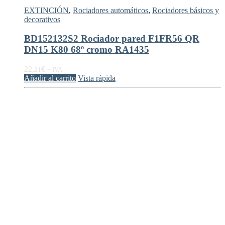
EXTINCIÓN
,
Rociadores automáticos
,
Rociadores básicos y
decorativos
BD152132S2 Rociador pared F1FR56 QR
DN15 K80 68º cromo RA1435
22,
€
21
+ IVA
Añadir al carrito
Vista rápida