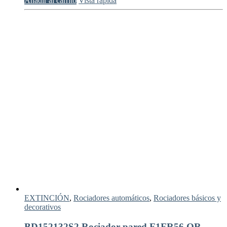
Añadir al carrito
Vista rápida
EXTINCIÓN
,
Rociadores automáticos
,
Rociadores básicos y
decorativos
BD152132S2 Rociador pared F1FR56 QR