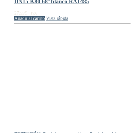
DN15 K80 68º blanco RA1485
27,
€
55
+ IVA
Añadir al carrito
Vista rápida