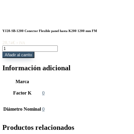
YJ28-SB-1200 Conector Flexible panel hasta K200 1200 mm FM
28,
€
74
+ IVA
YJ28-
SB-
Añadir al carrito
1200
Conector
Información adicional
Flexible
panel
hasta
Marca
K200
1200
Factor K
0
mm
FM
cantidad
Diámetro Nominal
0
Productos relacionados