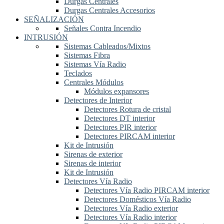
Durgas Centrales
Durgas Centrales Accesorios
SEÑALIZACIÓN
Señales Contra Incendio
INTRUSIÓN
Sistemas Cableados/Mixtos
Sistemas Fibra
Sistemas Vía Radio
Teclados
Centrales Módulos
Módulos expansores
Detectores de Interior
Detectores Rotura de cristal
Detectores DT interior
Detectores PIR interior
Detectores PIRCAM interior
Kit de Intrusión
Sirenas de exterior
Sirenas de interior
Kit de Intrusión
Detectores Vía Radio
Detectores Vía Radio PIRCAM interior
Detectores Domésticos Vía Radio
Detectores Vía Radio exterior
Detectores Vía Radio interior