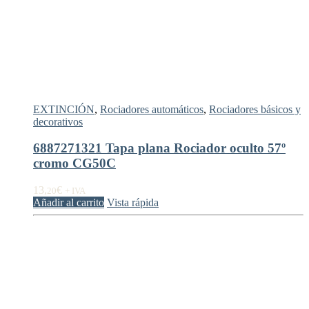
EXTINCIÓN
,
Rociadores automáticos
,
Rociadores básicos y
decorativos
6887271321 Tapa plana Rociador oculto 57º
cromo CG50C
13,
€
20
+ IVA
Añadir al carrito
Vista rápida