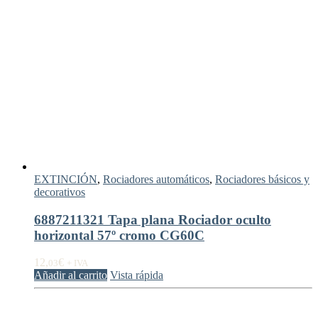
EXTINCIÓN
,
Rociadores automáticos
,
Rociadores básicos y
decorativos
6887211321 Tapa plana Rociador oculto
horizontal 57º cromo CG60C
12,
€
03
+ IVA
Añadir al carrito
Vista rápida