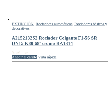
EXTINCIÓN
,
Rociadores automáticos
,
Rociadores básicos y
decorativos
A2152132S2 Rociador Colgante F1-56 SR
DN15 K80 68º cromo RA1314
9,
€
88
+ IVA
Añadir al carrito
Vista rápida