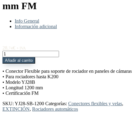
mm FM
Info General
Información adicional
28,
€
74
+ IVA
YJ28-
SB-
Añadir al carrito
1200
Conector
• Conector Flexible para soporte de rociador en paneles de cámaras
Flexible
• Para rociadores hasta K200
panel
• Modelo YJ28B
hasta
• Longitud 1200 mm
K200
• Certificación FM
1200
mm
SKU:
YJ28-SB-1200
Categorías:
Conectores flexibles y velas
,
FM
EXTINCIÓN
,
Rociadores automáticos
cantidad