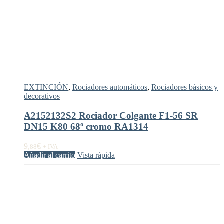
EXTINCIÓN
,
Rociadores automáticos
,
Rociadores básicos y
decorativos
A2152132S2 Rociador Colgante F1-56 SR
DN15 K80 68º cromo RA1314
9,
€
88
+ IVA
Añadir al carrito
Vista rápida