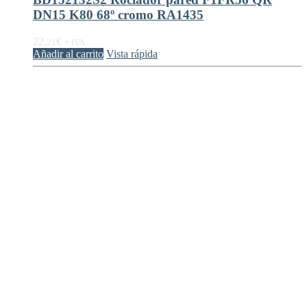
DN15 K80 68º cromo RA1435
22,
€
21
+ IVA
Añadir al carrito
Vista rápida