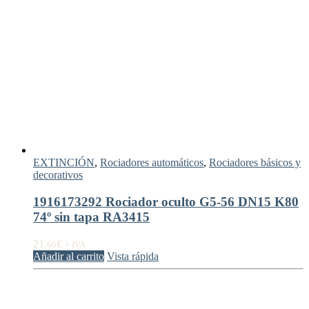
EXTINCIÓN
,
Rociadores automáticos
,
Rociadores básicos y
decorativos
1916173292 Rociador oculto G5-56 DN15 K80
74º sin tapa RA3415
21,
€
60
+ IVA
Añadir al carrito
Vista rápida