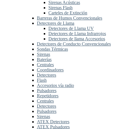
Sirenas Acústicas
Sirenas Flash
Carteles de Extinción
Barreras de Humos Convencionales
Detectores de Llama
Detectores de Llama UV
Detectores de Llama Infrarrojos
Detectores de llama Accesorios
Detectores de Conducto Convencionales
Sondas Térmicas
Sirenas
Baterías
Centrales
Coordinadores
Detectores
Flash
Accesorios vía radio
Pulsadores
Repetidores
Centrales
Detectores
Pulsadores
Sirenas
ATEX Detectores
ATEX Pulsadores