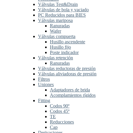
Válvulas Test&Drain
Válvulas de bola y vaciado
PC Reducidos para BIES
Válvulas mariposa
Ranuradas
Wafer
Válvulas compuerta
Husillo ascendente
Husillo fijo
Poste indicador
Válvulas retención
Ranuradas
Válvulas reductoras de presión
Válvulas aliviadoras de presión
Filtros
Uniones
Adaptadores de brida
Acomplamientos rígidos
Fitting
Codos 90º
Codos 45º
TE
Reducciones
Cap
Derivaciones