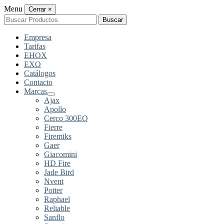
Menu
Cerrar
×
Buscar
Buscar
por:
Empresa
Tarifas
EHOX
EXO
Catálogos
Contacto
Marcas
Ajax
Apollo
Cerco 300EQ
Fierre
Firemiks
Gaer
Giacomini
HD Fire
Jade Bird
Nvent
Potter
Raphael
Reliable
Sanflo