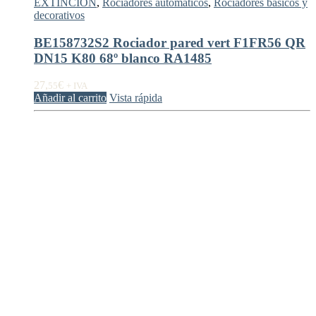
EXTINCIÓN
,
Rociadores automáticos
,
Rociadores básicos y
decorativos
BE158732S2 Rociador pared vert F1FR56 QR
DN15 K80 68º blanco RA1485
27,
€
55
+ IVA
Añadir al carrito
Vista rápida