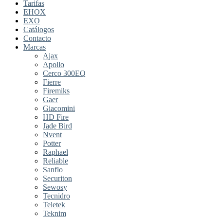
Tarifas
EHOX
EXO
Catálogos
Contacto
Marcas
Ajax
Apollo
Cerco 300EQ
Fierre
Firemiks
Gaer
Giacomini
HD Fire
Jade Bird
Nvent
Potter
Raphael
Reliable
Sanflo
Securiton
Sewosy
Tecnidro
Teletek
Teknim