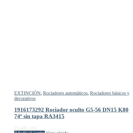
EXTINCIÓN
,
Rociadores automáticos
,
Rociadores básicos y
decorativos
1916173292 Rociador oculto G5-56 DN15 K80
74º sin tapa RA3415
21,
€
60
+ IVA