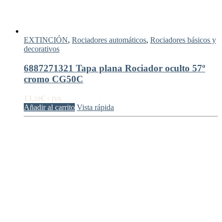
EXTINCIÓN
,
Rociadores automáticos
,
Rociadores básicos y
decorativos
6887271321 Tapa plana Rociador oculto 57º
cromo CG50C
13,
€
20
+ IVA
Añadir al carrito
Vista rápida