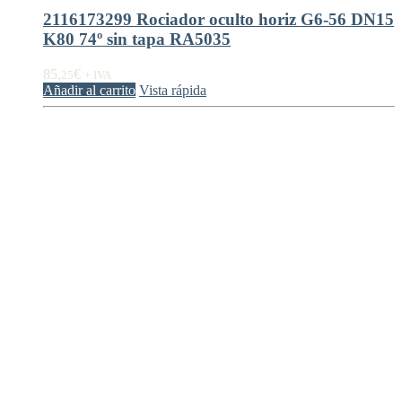
2116173299 Rociador oculto horiz G6-56 DN15
K80 74º sin tapa RA5035
85,
€
25
+ IVA
Añadir al carrito
Vista rápida