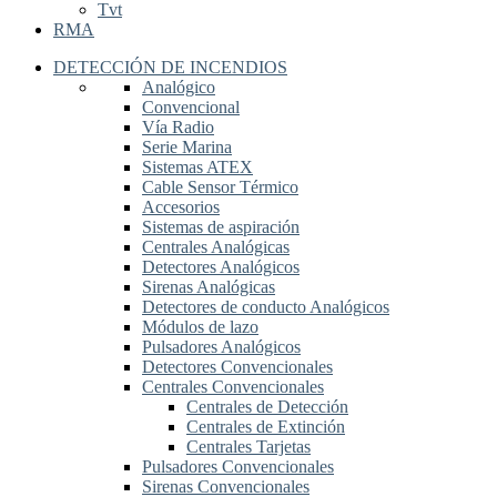
Tvt
RMA
DETECCIÓN DE INCENDIOS
Analógico
Convencional
Vía Radio
Serie Marina
Sistemas ATEX
Cable Sensor Térmico
Accesorios
Sistemas de aspiración
Centrales Analógicas
Detectores Analógicos
Sirenas Analógicas
Detectores de conducto Analógicos
Módulos de lazo
Pulsadores Analógicos
Detectores Convencionales
Centrales Convencionales
Centrales de Detección
Centrales de Extinción
Centrales Tarjetas
Pulsadores Convencionales
Sirenas Convencionales