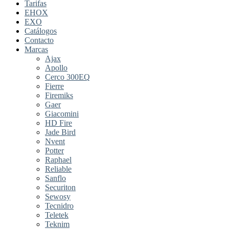
Tarifas
EHOX
EXO
Catálogos
Contacto
Marcas
Ajax
Apollo
Cerco 300EQ
Fierre
Firemiks
Gaer
Giacomini
HD Fire
Jade Bird
Nvent
Potter
Raphael
Reliable
Sanflo
Securiton
Sewosy
Tecnidro
Teletek
Teknim