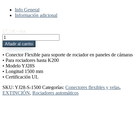
Info General
Información adicional
17,
€
73
+ IVA
YJ28-
S-
Añadir al carrito
1500
Conector
• Conector Flexible para soporte de rociador en paneles de cámaras
Flexible
• Para rociadores hasta K200
panel
• Modelo YJ28S
hasta
• Longitud 1500 mm
K200
• Certificación UL
1500
mm
SKU:
YJ28-S-1500
Categorías:
Conectores flexibles y velas
,
UL
EXTINCIÓN
,
Rociadores automáticos
cantidad