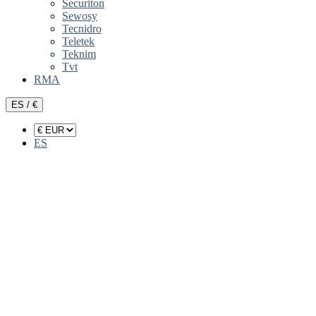
Securiton
Sewosy
Tecnidro
Teletek
Teknim
Tvt
RMA
ES / €
ES