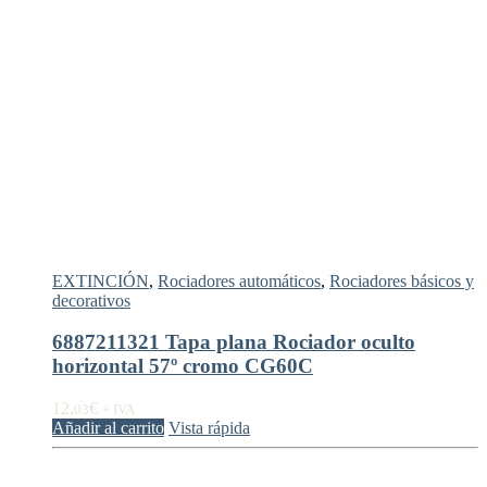
EXTINCIÓN
,
Rociadores automáticos
,
Rociadores básicos y
decorativos
6887211321 Tapa plana Rociador oculto
horizontal 57º cromo CG60C
12,
€
03
+ IVA
Añadir al carrito
Vista rápida