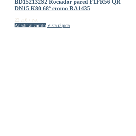
BD152132S2 Rociador pared F1FR56 QR
DN15 K80 68º cromo RA1435
22,
€
21
+ IVA
Añadir al carrito
Vista rápida