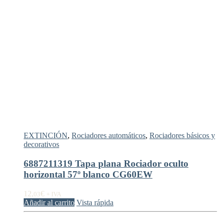
EXTINCIÓN
,
Rociadores automáticos
,
Rociadores básicos y
decorativos
6887211319 Tapa plana Rociador oculto
horizontal 57º blanco CG60EW
12,
€
03
+ IVA
Añadir al carrito
Vista rápida