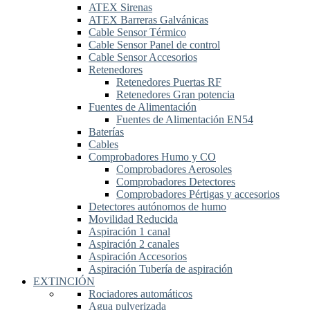
ATEX Sirenas
ATEX Barreras Galvánicas
Cable Sensor Térmico
Cable Sensor Panel de control
Cable Sensor Accesorios
Retenedores
Retenedores Puertas RF
Retenedores Gran potencia
Fuentes de Alimentación
Fuentes de Alimentación EN54
Baterías
Cables
Comprobadores Humo y CO
Comprobadores Aerosoles
Comprobadores Detectores
Comprobadores Pértigas y accesorios
Detectores autónomos de humo
Movilidad Reducida
Aspiración 1 canal
Aspiración 2 canales
Aspiración Accesorios
Aspiración Tubería de aspiración
EXTINCIÓN
Rociadores automáticos
Agua pulverizada