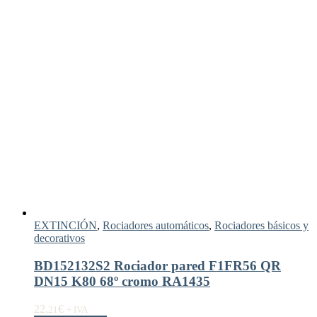
EXTINCIÓN
,
Rociadores automáticos
,
Rociadores básicos y
decorativos
BD152132S2 Rociador pared F1FR56 QR
DN15 K80 68º cromo RA1435
22,
€
21
+ IVA