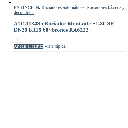
EXTINCIÓN
,
Rociadores automáticos
,
Rociadores básicos y
decorativos
A1151134S5 Rociador Montante F1-80 SR
DN20 K115 68º bronce RA6222
13,
€
38
+ IVA
Añadir al carrito
Vista rápida