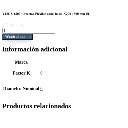
YJ28-S-1500 Conector Flexible panel hasta K200 1500 mm UL
17,
€
73
+ IVA
YJ28-
S-
Añadir al carrito
1500
Conector
Información adicional
Flexible
panel
hasta
Marca
K200
1500
Factor K
0
mm
UL
cantidad
Diámetro Nominal
0
Productos relacionados