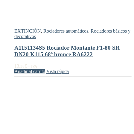
EXTINCIÓN
,
Rociadores automáticos
,
Rociadores básicos y
decorativos
A1151134S5 Rociador Montante F1-80 SR
DN20 K115 68º bronce RA6222
13,
€
38
+ IVA
Añadir al carrito
Vista rápida