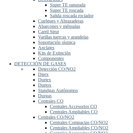
Super TE ranurada
Super TE roscada
Salida roscada rociador
Cuelgues y Abrazaderas
Abarcones y ménsulas
Carril Strut
Varillas tuercas y arandelas
Soportación sísmica
Anclajes
Kits de Extinción
Componentes
DETECCIÓN DE GASES
Detección CO/NO2
Direx
Durtex
Durtox
Standgas Autónomos
Durgas
Centrales CO
Centrales Accesorios CO
Centrales Ampliables CO
Centrales CO/NO2
Centrales Compactas CO/NO2
Centrales Ampliables CO/NO2