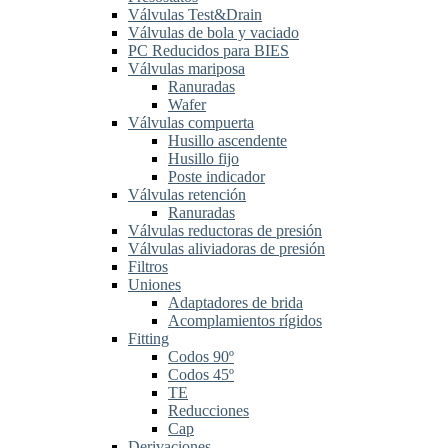
Válvulas Test&Drain
Válvulas de bola y vaciado
PC Reducidos para BIES
Válvulas mariposa
Ranuradas
Wafer
Válvulas compuerta
Husillo ascendente
Husillo fijo
Poste indicador
Válvulas retención
Ranuradas
Válvulas reductoras de presión
Válvulas aliviadoras de presión
Filtros
Uniones
Adaptadores de brida
Acomplamientos rígidos
Fitting
Codos 90º
Codos 45º
TE
Reducciones
Cap
Derivaciones