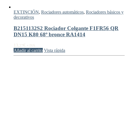
EXTINCIÓN
,
Rociadores automáticos
,
Rociadores básicos y
decorativos
B2151132S2 Rociador Colgante F1FR56 QR
DN15 K80 68º bronce RA1414
13,
€
27
+ IVA
Añadir al carrito
Vista rápida