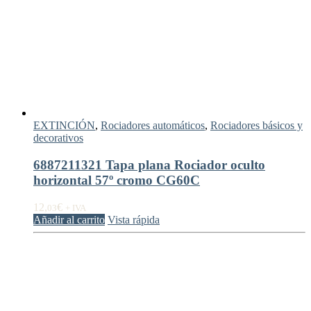
EXTINCIÓN
,
Rociadores automáticos
,
Rociadores básicos y
decorativos
6887211321 Tapa plana Rociador oculto
horizontal 57º cromo CG60C
12,
€
03
+ IVA
Añadir al carrito
Vista rápida