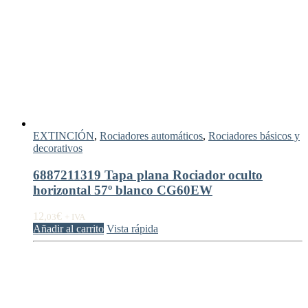
EXTINCIÓN
,
Rociadores automáticos
,
Rociadores básicos y
decorativos
6887211319 Tapa plana Rociador oculto
horizontal 57º blanco CG60EW
12,
€
03
+ IVA
Añadir al carrito
Vista rápida