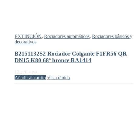
EXTINCIÓN
,
Rociadores automáticos
,
Rociadores básicos y
decorativos
B2151132S2 Rociador Colgante F1FR56 QR
DN15 K80 68º bronce RA1414
13,
€
27
+ IVA
Añadir al carrito
Vista rápida