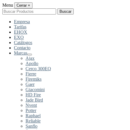
Menu
Cerrar
×
Buscar
Buscar
por:
Empresa
Tarifas
EHOX
EXO
Catálogos
Contacto
Marcas
Ajax
Apollo
Cerco 300EQ
Fierre
Firemiks
Gaer
Giacomini
HD Fire
Jade Bird
Nvent
Potter
Raphael
Reliable
Sanflo