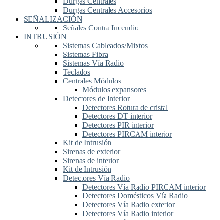
Durgas Centrales
Durgas Centrales Accesorios
SEÑALIZACIÓN
Señales Contra Incendio
INTRUSIÓN
Sistemas Cableados/Mixtos
Sistemas Fibra
Sistemas Vía Radio
Teclados
Centrales Módulos
Módulos expansores
Detectores de Interior
Detectores Rotura de cristal
Detectores DT interior
Detectores PIR interior
Detectores PIRCAM interior
Kit de Intrusión
Sirenas de exterior
Sirenas de interior
Kit de Intrusión
Detectores Vía Radio
Detectores Vía Radio PIRCAM interior
Detectores Domésticos Vía Radio
Detectores Vía Radio exterior
Detectores Vía Radio interior