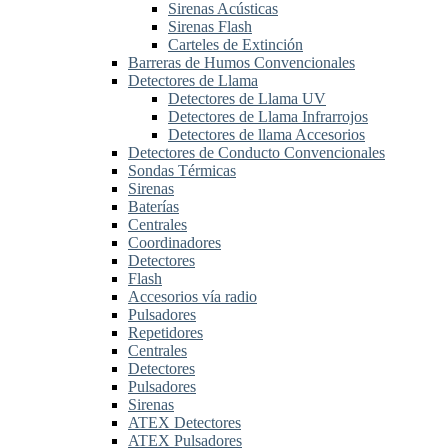
Sirenas Acústicas
Sirenas Flash
Carteles de Extinción
Barreras de Humos Convencionales
Detectores de Llama
Detectores de Llama UV
Detectores de Llama Infrarrojos
Detectores de llama Accesorios
Detectores de Conducto Convencionales
Sondas Térmicas
Sirenas
Baterías
Centrales
Coordinadores
Detectores
Flash
Accesorios vía radio
Pulsadores
Repetidores
Centrales
Detectores
Pulsadores
Sirenas
ATEX Detectores
ATEX Pulsadores