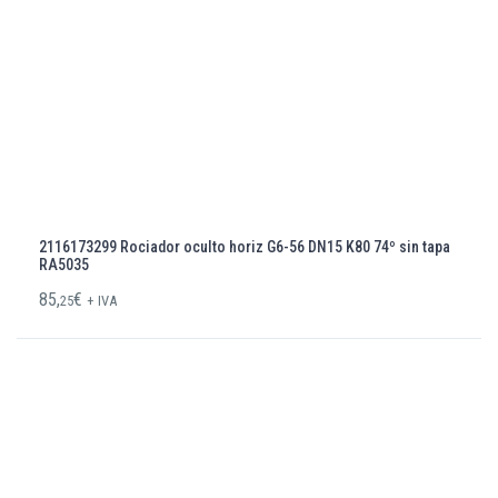
2116173299 Rociador oculto horiz G6-56 DN15 K80 74º sin tapa
RA5035
85,
€
25
+ IVA