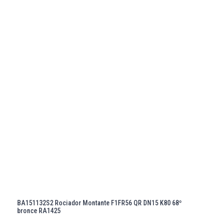
BA151132S2 Rociador Montante F1FR56 QR DN15 K80 68º
bronce RA1425