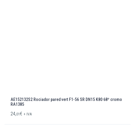
AE152132S2 Rociador pared vert F1-56 SR DN15 K80 68º cromo
RA1385
24,
€
01
+ IVA