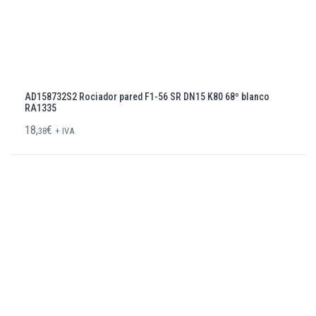
AD158732S2 Rociador pared F1-56 SR DN15 K80 68º blanco
RA1335
18,
€
38
+ IVA