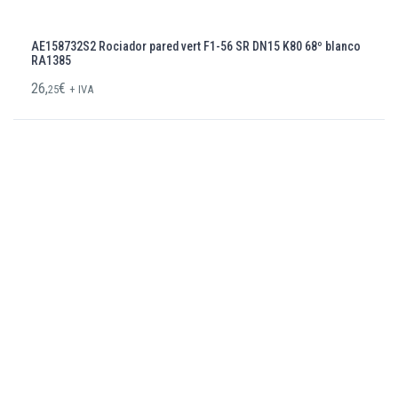
AE158732S2 Rociador pared vert F1-56 SR DN15 K80 68º blanco
RA1385
26,
€
25
+ IVA