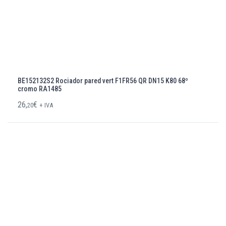
BE152132S2 Rociador pared vert F1FR56 QR DN15 K80 68º
cromo RA1485
26,
€
20
+ IVA