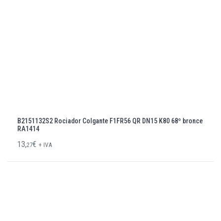
B2151132S2 Rociador Colgante F1FR56 QR DN15 K80 68º bronce
RA1414
13,
€
27
+ IVA