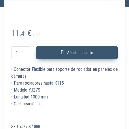
11,
€
41
+ IVA
YJ27-S-1000 Conector Flexible panel hasta K115 1000 mm UL cantidad
Añadir al carrito
• Conector Flexible para soporte de rociador en paneles de
cámaras
• Para rociadores hasta K115
• Modelo YJ27S
• Longitud 1000 mm
• Certificación UL
SKU:
YJ27-S-1000