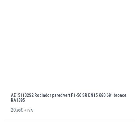
AE151132S2 Rociador pared vert F1-56 SR DN15 K80 68º bronce
RA1385
20,
€
96
+ IVA