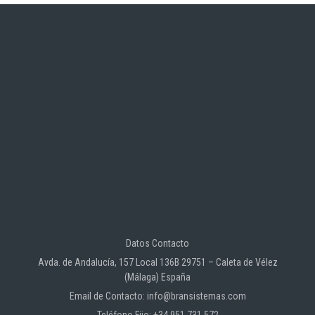
Datos Contacto
Avda. de Andalucía, 157 Local 136B 29751 – Caleta de Vélez
(Málaga) España
Email de Contacto: info@bransistemas.com
Teléfono Fijo: +34 951 731 572