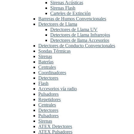
Sirenas Acústicas
Sirenas Flash
Carteles de Extinción
Barreras de Humos Convencionales
Detectores de Llama
Detectores de Llama UV
Detectores de Llama Infrarrojos
Detectores de llama Accesorios
Detectores de Conducto Convencionales
Sondas Térmicas
Sirenas
Baterías
Centrales
Coordinadores
Detectores
Flash
Accesorios vía radio
Pulsadores
Repetidores
Centrales
Detectores
Pulsadores
Sirenas
ATEX Detectores
ATEX Pulsadores