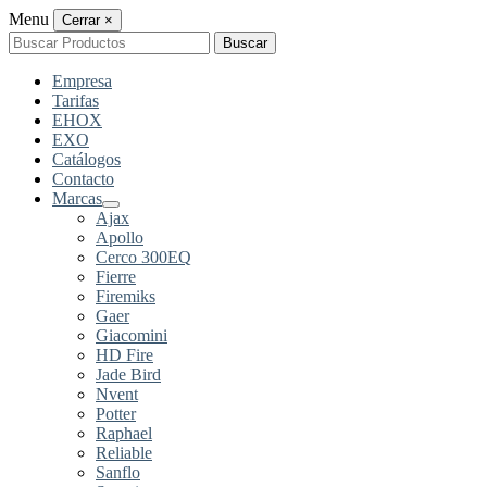
Menu
Cerrar
×
Buscar
Buscar
por:
Empresa
Tarifas
EHOX
EXO
Catálogos
Contacto
Marcas
Ajax
Apollo
Cerco 300EQ
Fierre
Firemiks
Gaer
Giacomini
HD Fire
Jade Bird
Nvent
Potter
Raphael
Reliable
Sanflo