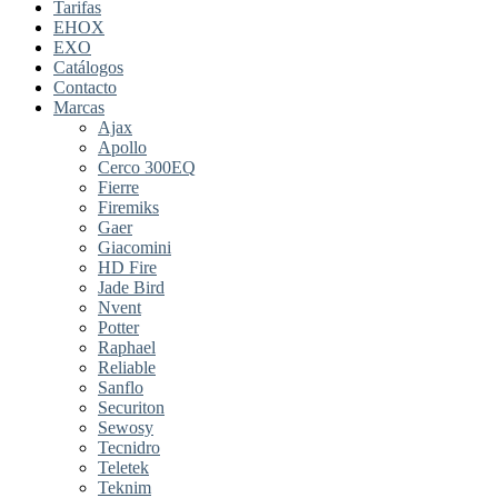
Tarifas
EHOX
EXO
Catálogos
Contacto
Marcas
Ajax
Apollo
Cerco 300EQ
Fierre
Firemiks
Gaer
Giacomini
HD Fire
Jade Bird
Nvent
Potter
Raphael
Reliable
Sanflo
Securiton
Sewosy
Tecnidro
Teletek
Teknim