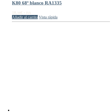
K80 68º blanco RA1335
18,
€
38
+ IVA
Añadir al carrito
Vista rápida