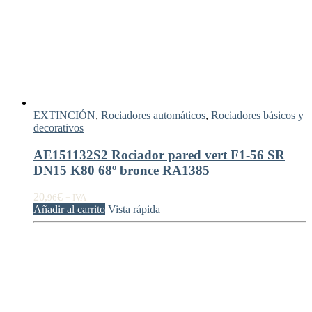
EXTINCIÓN
,
Rociadores automáticos
,
Rociadores básicos y
decorativos
AE151132S2 Rociador pared vert F1-56 SR
DN15 K80 68º bronce RA1385
20,
€
96
+ IVA
Añadir al carrito
Vista rápida