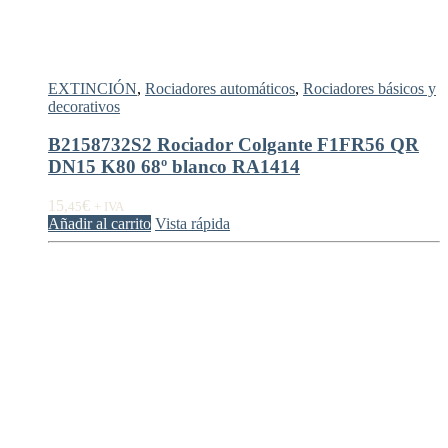
EXTINCIÓN
,
Rociadores automáticos
,
Rociadores básicos y
decorativos
B2158732S2 Rociador Colgante F1FR56 QR
DN15 K80 68º blanco RA1414
15,
€
45
+ IVA
Añadir al carrito
Vista rápida