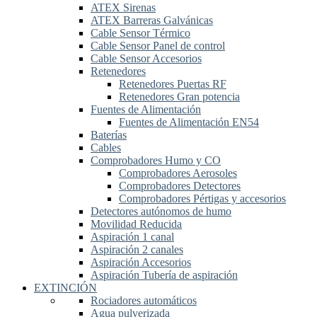
ATEX Sirenas
ATEX Barreras Galvánicas
Cable Sensor Térmico
Cable Sensor Panel de control
Cable Sensor Accesorios
Retenedores
Retenedores Puertas RF
Retenedores Gran potencia
Fuentes de Alimentación
Fuentes de Alimentación EN54
Baterías
Cables
Comprobadores Humo y CO
Comprobadores Aerosoles
Comprobadores Detectores
Comprobadores Pértigas y accesorios
Detectores autónomos de humo
Movilidad Reducida
Aspiración 1 canal
Aspiración 2 canales
Aspiración Accesorios
Aspiración Tubería de aspiración
EXTINCIÓN
Rociadores automáticos
Agua pulverizada