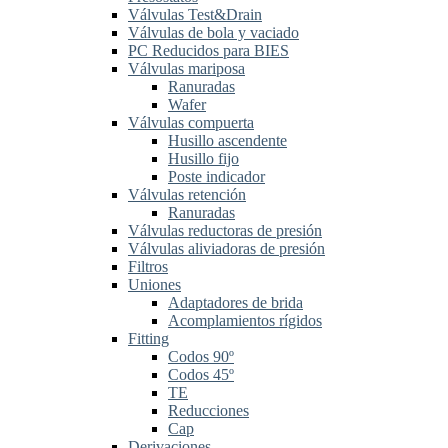
Válvulas Test&Drain
Válvulas de bola y vaciado
PC Reducidos para BIES
Válvulas mariposa
Ranuradas
Wafer
Válvulas compuerta
Husillo ascendente
Husillo fijo
Poste indicador
Válvulas retención
Ranuradas
Válvulas reductoras de presión
Válvulas aliviadoras de presión
Filtros
Uniones
Adaptadores de brida
Acomplamientos rígidos
Fitting
Codos 90º
Codos 45º
TE
Reducciones
Cap
Derivaciones