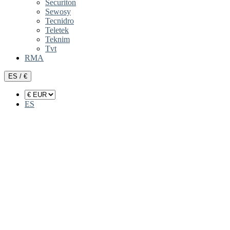
Securiton
Sewosy
Tecnidro
Teletek
Teknim
Tvt
RMA
ES / €
ES