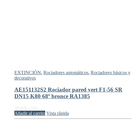
EXTINCIÓN
,
Rociadores automáticos
,
Rociadores básicos y
decorativos
AE151132S2 Rociador pared vert F1-56 SR
DN15 K80 68º bronce RA1385
20,
€
96
+ IVA
Añadir al carrito
Vista rápida