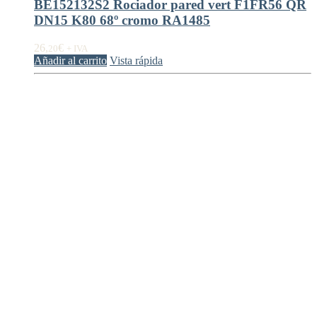
BE152132S2 Rociador pared vert F1FR56 QR
DN15 K80 68º cromo RA1485
26,
€
20
+ IVA
Añadir al carrito
Vista rápida