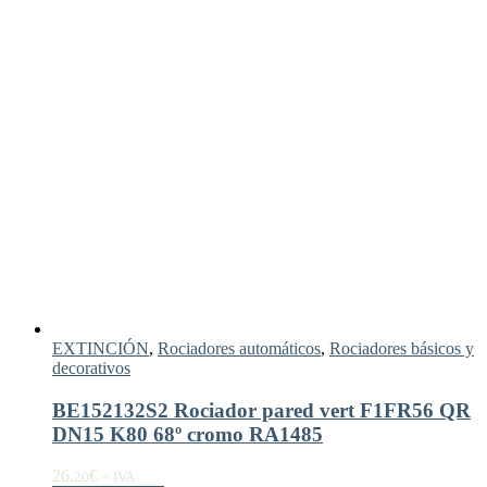
EXTINCIÓN
,
Rociadores automáticos
,
Rociadores básicos y
decorativos
BE152132S2 Rociador pared vert F1FR56 QR
DN15 K80 68º cromo RA1485
26,
€
20
+ IVA