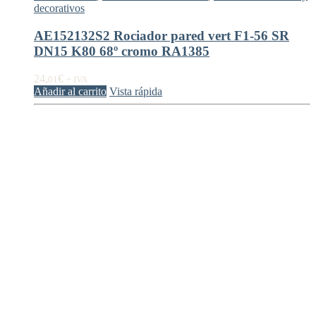
decorativos
AE152132S2 Rociador pared vert F1-56 SR
DN15 K80 68º cromo RA1385
24,
€
01
+ IVA
Añadir al carrito
Vista rápida