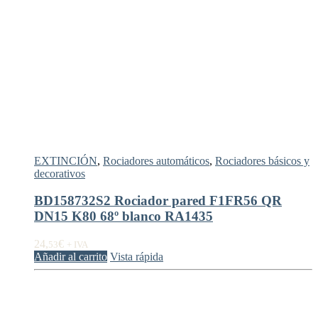
EXTINCIÓN
,
Rociadores automáticos
,
Rociadores básicos y
decorativos
BD158732S2 Rociador pared F1FR56 QR
DN15 K80 68º blanco RA1435
24,
€
53
+ IVA
Añadir al carrito
Vista rápida