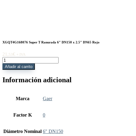
XGQT4G168076 Super T Ranurada 6″ DN150 x 2.5″ DN65 Rojo
21,
€
53
+ IVA
XGQT4G168076
Super
Añadir al carrito
T
Ranurada
Información adicional
6"
DN150
x
2.5"
Marca
Gaer
DN65
Rojo
cantidad
Factor K
0
Diámetro Nominal
6" DN150