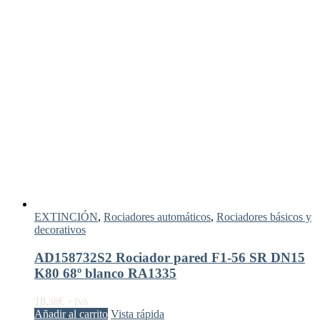
EXTINCIÓN
,
Rociadores automáticos
,
Rociadores básicos y
decorativos
AD158732S2 Rociador pared F1-56 SR DN15
K80 68º blanco RA1335
18,
€
38
+ IVA
Añadir al carrito
Vista rápida