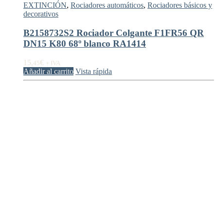
EXTINCIÓN
,
Rociadores automáticos
,
Rociadores básicos y
decorativos
B2158732S2 Rociador Colgante F1FR56 QR
DN15 K80 68º blanco RA1414
15,
€
45
+ IVA
Añadir al carrito
Vista rápida