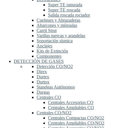
Super TE ranurada
Super TE roscada
Salida roscada rociador
Cuelgues y Abrazaderas
Abarcones y ménsulas
Carril Strut
Varillas tuercas y arandelas
Soportación sísmica
Anclajes
Kits de Extinción
Componentes
DETECCIÓN DE GASES
Detección CO/NO2
Direx
Durtex
Durtox
Standgas Autónomos
Durgas
Centrales CO
Centrales Accesorios CO
Centrales Ampliables CO
Centrales CO/NO2
Centrales Compactas CO/NO2
Centrales Ampliables CO/NO2