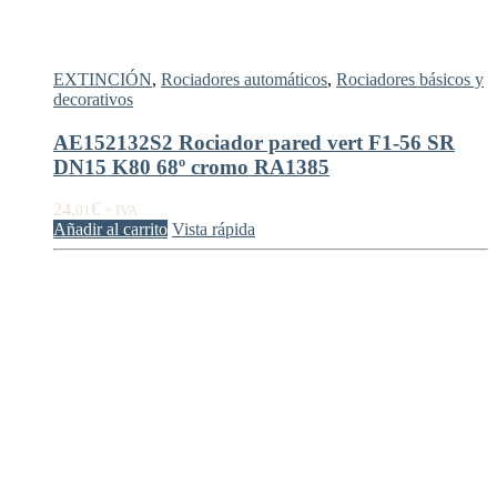
EXTINCIÓN
,
Rociadores automáticos
,
Rociadores básicos y
decorativos
AE152132S2 Rociador pared vert F1-56 SR
DN15 K80 68º cromo RA1385
24,
€
01
+ IVA
Añadir al carrito
Vista rápida