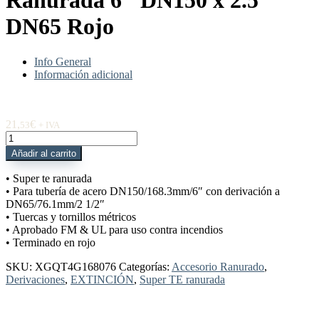
Ranurada 6″ DN150 x 2.5″
DN65 Rojo
Info General
Información adicional
21,
€
53
+ IVA
XGQT4G168076
Super
Añadir al carrito
T
Ranurada
• Super te ranurada
6"
• Para tubería de acero DN150/168.3mm/6″ con derivación a
DN150
DN65/76.1mm/2 1/2″
x
• Tuercas y tornillos métricos
2.5"
• Aprobado FM & UL para uso contra incendios
DN65
• Terminado en rojo
Rojo
cantidad
SKU:
XGQT4G168076
Categorías:
Accesorio Ranurado
,
Derivaciones
,
EXTINCIÓN
,
Super TE ranurada