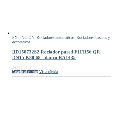
EXTINCIÓN
,
Rociadores automáticos
,
Rociadores básicos y
decorativos
BD158732S2 Rociador pared F1FR56 QR
DN15 K80 68º blanco RA1435
24,
€
53
+ IVA
Añadir al carrito
Vista rápida