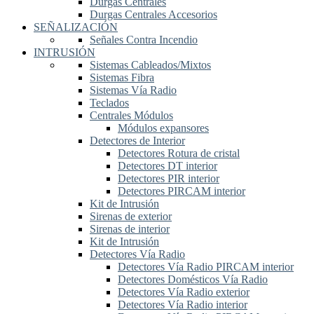
Durgas Centrales
Durgas Centrales Accesorios
SEÑALIZACIÓN
Señales Contra Incendio
INTRUSIÓN
Sistemas Cableados/Mixtos
Sistemas Fibra
Sistemas Vía Radio
Teclados
Centrales Módulos
Módulos expansores
Detectores de Interior
Detectores Rotura de cristal
Detectores DT interior
Detectores PIR interior
Detectores PIRCAM interior
Kit de Intrusión
Sirenas de exterior
Sirenas de interior
Kit de Intrusión
Detectores Vía Radio
Detectores Vía Radio PIRCAM interior
Detectores Domésticos Vía Radio
Detectores Vía Radio exterior
Detectores Vía Radio interior