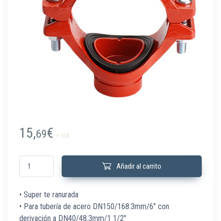
15,
€
69
+ IVA
XGQT4G168048 Super T Ranurada 6" DN150 x 1.5" DN40 Rojo cantidad
Añadir al carrito
• Super te ranurada
• Para tubería de acero DN150/168.3mm/6″ con
derivación a DN40/48.3mm/1 1/2″