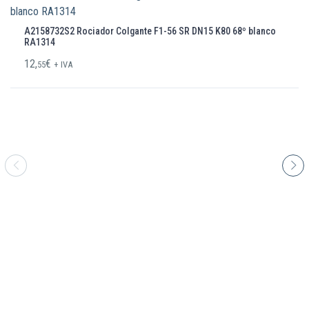
A2158732S2 Rociador Colgante F1-56 SR DN15 K80 68º blanco
RA1314
12,
€
55
+ IVA