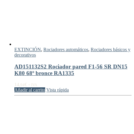
EXTINCIÓN
,
Rociadores automáticos
,
Rociadores básicos y
decorativos
AD151132S2 Rociador pared F1-56 SR DN15
K80 68º bronce RA1335
14,
€
94
+ IVA
Añadir al carrito
Vista rápida