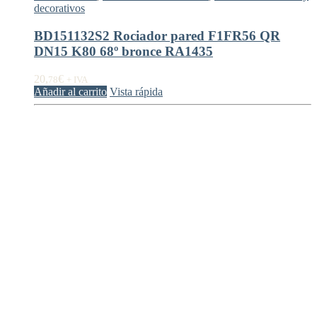
decorativos
BD151132S2 Rociador pared F1FR56 QR
DN15 K80 68º bronce RA1435
20,
€
78
+ IVA
Añadir al carrito
Vista rápida