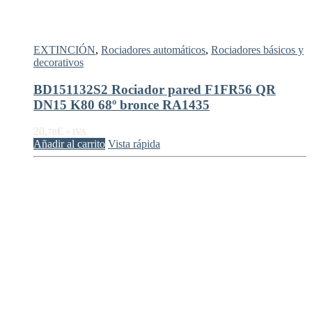
EXTINCIÓN
,
Rociadores automáticos
,
Rociadores básicos y
decorativos
BD151132S2 Rociador pared F1FR56 QR
DN15 K80 68º bronce RA1435
20,
€
78
+ IVA
Añadir al carrito
Vista rápida