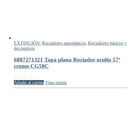
EXTINCIÓN
,
Rociadores automáticos
,
Rociadores básicos y
decorativos
6887271321 Tapa plana Rociador oculto 57º
cromo CG50C
13,
€
20
+ IVA
Añadir al carrito
Vista rápida