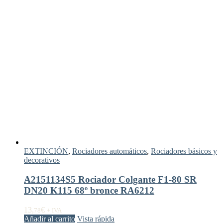
EXTINCIÓN
,
Rociadores automáticos
,
Rociadores básicos y
decorativos
A2151134S5 Rociador Colgante F1-80 SR
DN20 K115 68º bronce RA6212
13,
€
78
+ IVA
Añadir al carrito
Vista rápida