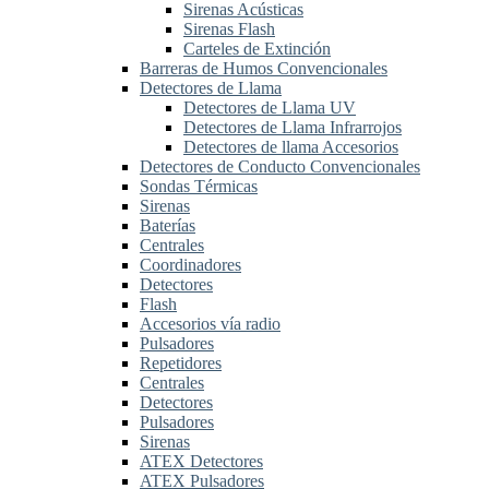
Sirenas Acústicas
Sirenas Flash
Carteles de Extinción
Barreras de Humos Convencionales
Detectores de Llama
Detectores de Llama UV
Detectores de Llama Infrarrojos
Detectores de llama Accesorios
Detectores de Conducto Convencionales
Sondas Térmicas
Sirenas
Baterías
Centrales
Coordinadores
Detectores
Flash
Accesorios vía radio
Pulsadores
Repetidores
Centrales
Detectores
Pulsadores
Sirenas
ATEX Detectores
ATEX Pulsadores