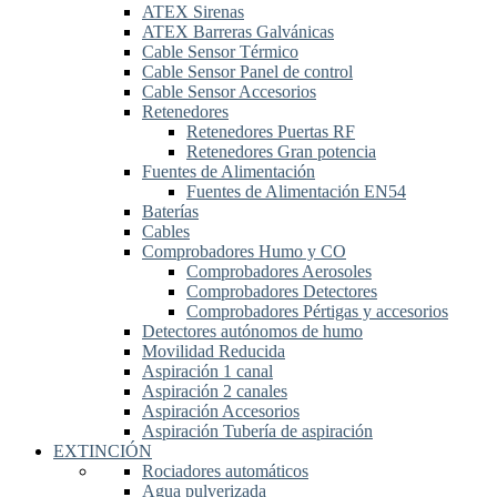
ATEX Sirenas
ATEX Barreras Galvánicas
Cable Sensor Térmico
Cable Sensor Panel de control
Cable Sensor Accesorios
Retenedores
Retenedores Puertas RF
Retenedores Gran potencia
Fuentes de Alimentación
Fuentes de Alimentación EN54
Baterías
Cables
Comprobadores Humo y CO
Comprobadores Aerosoles
Comprobadores Detectores
Comprobadores Pértigas y accesorios
Detectores autónomos de humo
Movilidad Reducida
Aspiración 1 canal
Aspiración 2 canales
Aspiración Accesorios
Aspiración Tubería de aspiración
EXTINCIÓN
Rociadores automáticos
Agua pulverizada