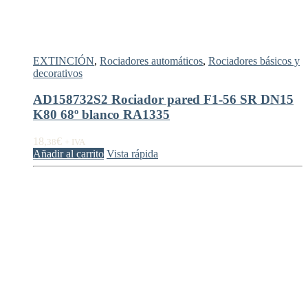
EXTINCIÓN
,
Rociadores automáticos
,
Rociadores básicos y
decorativos
AD158732S2 Rociador pared F1-56 SR DN15
K80 68º blanco RA1335
18,
€
38
+ IVA
Añadir al carrito
Vista rápida