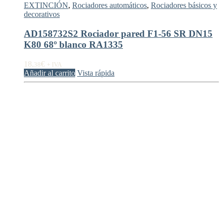
EXTINCIÓN
,
Rociadores automáticos
,
Rociadores básicos y
decorativos
AD158732S2 Rociador pared F1-56 SR DN15
K80 68º blanco RA1335
18,
€
38
+ IVA
Añadir al carrito
Vista rápida