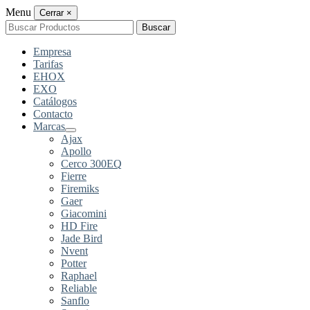
Menu
Cerrar
×
Buscar
Buscar
por:
Empresa
Tarifas
EHOX
EXO
Catálogos
Contacto
Marcas
Ajax
Apollo
Cerco 300EQ
Fierre
Firemiks
Gaer
Giacomini
HD Fire
Jade Bird
Nvent
Potter
Raphael
Reliable
Sanflo