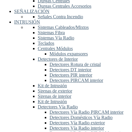
Durgas Centrales
Durgas Centrales Accesorios
SEÑALIZACIÓN
Señales Contra Incendio
INTRUSIÓN
Sistemas Cableados/Mixtos
Sistemas Fibra
Sistemas Vía Radio
Teclados
Centrales Módulos
Módulos expansores
Detectores de Interior
Detectores Rotura de cristal
Detectores DT interior
Detectores PIR interior
Detectores PIRCAM interior
Kit de Intrusión
Sirenas de exterior
Sirenas de interior
Kit de Intrusión
Detectores Vía Radio
Detectores Vía Radio PIRCAM interior
Detectores Domésticos Vía Radio
Detectores Vía Radio exterior
Detectores Vía Radio interior