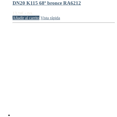
DN20 K115 68º bronce RA6212
13,
€
78
+ IVA
Añadir al carrito
Vista rápida