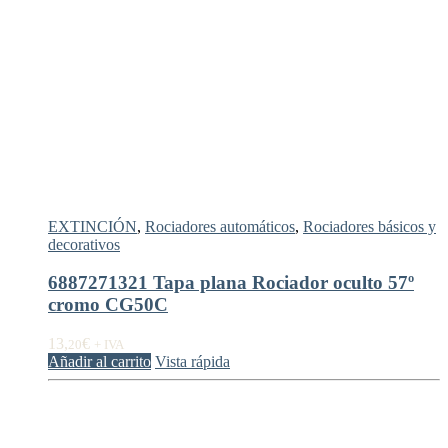
EXTINCIÓN
,
Rociadores automáticos
,
Rociadores básicos y
decorativos
6887271321 Tapa plana Rociador oculto 57º
cromo CG50C
13,
€
20
+ IVA
Añadir al carrito
Vista rápida