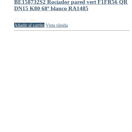
BE158732S2 Rociador pared vert F1FR56 QR
DN15 K80 68º blanco RA1485
27,
€
55
+ IVA
Añadir al carrito
Vista rápida