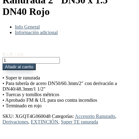
Ranurada 2″ DN50 x 1.5″
DN40 Rojo
Info General
Información adicional
8,
€
12
+ IVA
XGQT4G060048
Super
Añadir al carrito
T
Ranurada
• Super te ranurada
2"
• Para tubería de acero DN50/60.3mm/2″ con derivación a
DN50
DN40/48.3mm/1 1/2″
x
• Tuercas y tornillos métricos
1.5"
• Aprobado FM & UL para uso contra incendios
DN40
• Terminado en rojo
Rojo
cantidad
SKU:
XGQT4G060048
Categorías:
Accesorio Ranurado
,
Derivaciones
,
EXTINCIÓN
,
Super TE ranurada