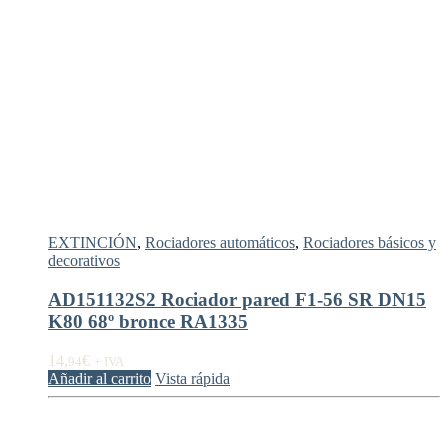
EXTINCIÓN
,
Rociadores automáticos
,
Rociadores básicos y
decorativos
AD151132S2 Rociador pared F1-56 SR DN15
K80 68º bronce RA1335
14,
€
94
+ IVA
Añadir al carrito
Vista rápida