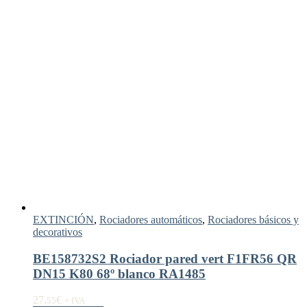
EXTINCIÓN
,
Rociadores automáticos
,
Rociadores básicos y
decorativos
BE158732S2 Rociador pared vert F1FR56 QR
DN15 K80 68º blanco RA1485
27,
€
55
+ IVA