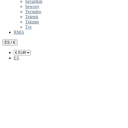
Securiton
Sewosy
Tecnidro
Teletek
Teknim
Tvt
RMA
ES / €
ES