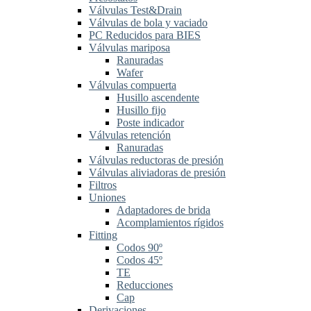
Válvulas Test&Drain
Válvulas de bola y vaciado
PC Reducidos para BIES
Válvulas mariposa
Ranuradas
Wafer
Válvulas compuerta
Husillo ascendente
Husillo fijo
Poste indicador
Válvulas retención
Ranuradas
Válvulas reductoras de presión
Válvulas aliviadoras de presión
Filtros
Uniones
Adaptadores de brida
Acomplamientos rígidos
Fitting
Codos 90º
Codos 45º
TE
Reducciones
Cap
Derivaciones