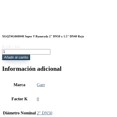
XGQT4G060048 Super T Ranurada 2″ DN50 x 1.5″ DN40 Rojo
8,
€
12
+ IVA
XGQT4G060048
Super
Añadir al carrito
T
Ranurada
Información adicional
2"
DN50
x
1.5"
Marca
Gaer
DN40
Rojo
cantidad
Factor K
0
Diámetro Nominal
2" DN50