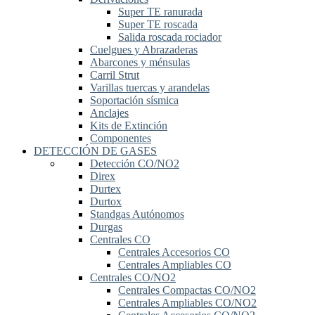
Super TE ranurada
Super TE roscada
Salida roscada rociador
Cuelgues y Abrazaderas
Abarcones y ménsulas
Carril Strut
Varillas tuercas y arandelas
Soportación sísmica
Anclajes
Kits de Extinción
Componentes
DETECCIÓN DE GASES
Detección CO/NO2
Direx
Durtex
Durtox
Standgas Autónomos
Durgas
Centrales CO
Centrales Accesorios CO
Centrales Ampliables CO
Centrales CO/NO2
Centrales Compactas CO/NO2
Centrales Ampliables CO/NO2