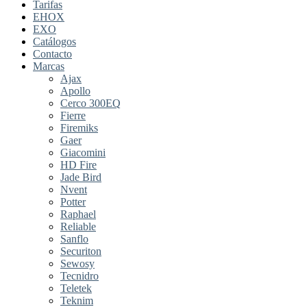
Tarifas
EHOX
EXO
Catálogos
Contacto
Marcas
Ajax
Apollo
Cerco 300EQ
Fierre
Firemiks
Gaer
Giacomini
HD Fire
Jade Bird
Nvent
Potter
Raphael
Reliable
Sanflo
Securiton
Sewosy
Tecnidro
Teletek
Teknim