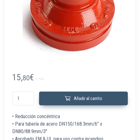
15,
€
80
+ IVA
XGQT07G168089 Red Concéntrica 6" DN150 x 3" DN80 Rojo cantidad
Añadir al carrito
• Reducción concéntrica
• Para tubería de acero DN150/168.3mm/6″ x
DN80/88.9mm/3″
• Aprobado FM & UL para uso contra incendios