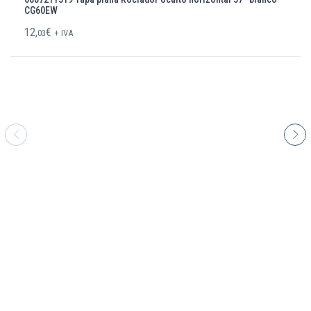
CG60EW
12,
€
03
+ IVA