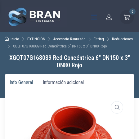
0
Inicio
EXTINCIÓN
Accesorio Ranurado
Fitting
Reducciones
XGQT07G168089 Red Concéntrica 6″ DN150 x 3″ DN80 Rojo
XGQT07G168089 Red Concéntrica 6″ DN150 x 3″
DN80 Rojo
Info General
Información adicional