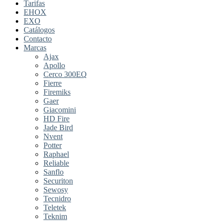
Tarifas
EHOX
EXO
Catálogos
Contacto
Marcas
Ajax
Apollo
Cerco 300EQ
Fierre
Firemiks
Gaer
Giacomini
HD Fire
Jade Bird
Nvent
Potter
Raphael
Reliable
Sanflo
Securiton
Sewosy
Tecnidro
Teletek
Teknim