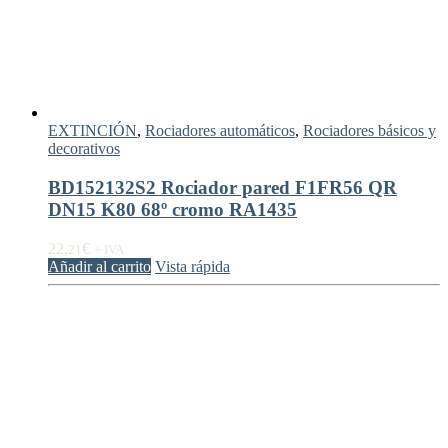
EXTINCIÓN
,
Rociadores automáticos
,
Rociadores básicos y
decorativos
BD152132S2 Rociador pared F1FR56 QR
DN15 K80 68º cromo RA1435
22,
€
21
+ IVA
Añadir al carrito
Vista rápida