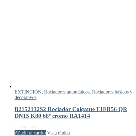
EXTINCIÓN
,
Rociadores automáticos
,
Rociadores básicos y
decorativos
B2152132S2 Rociador Colgante F1FR56 QR
DN15 K80 68º cromo RA1414
13,
€
50
+ IVA
Añadir al carrito
Vista rápida