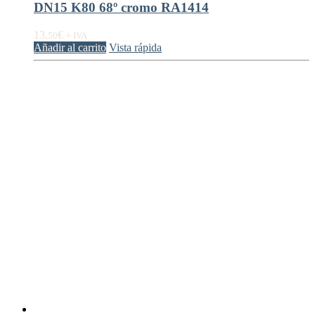
DN15 K80 68º cromo RA1414
13,
€
50
+ IVA
Añadir al carrito
Vista rápida