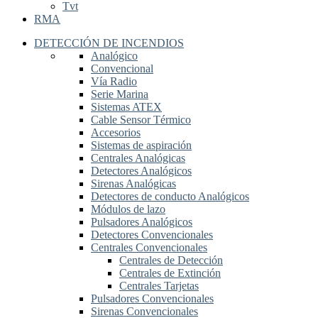
Tvt
RMA
DETECCIÓN DE INCENDIOS
Analógico
Convencional
Vía Radio
Serie Marina
Sistemas ATEX
Cable Sensor Térmico
Accesorios
Sistemas de aspiración
Centrales Analógicas
Detectores Analógicos
Sirenas Analógicas
Detectores de conducto Analógicos
Módulos de lazo
Pulsadores Analógicos
Detectores Convencionales
Centrales Convencionales
Centrales de Detección
Centrales de Extinción
Centrales Tarjetas
Pulsadores Convencionales
Sirenas Convencionales