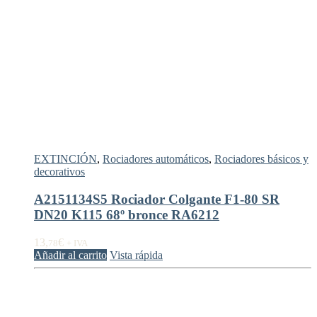
EXTINCIÓN
,
Rociadores automáticos
,
Rociadores básicos y
decorativos
A2151134S5 Rociador Colgante F1-80 SR
DN20 K115 68º bronce RA6212
13,
€
78
+ IVA
Añadir al carrito
Vista rápida