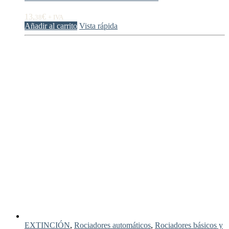
13,
€
38
+ IVA
Añadir al carrito
Vista rápida
EXTINCIÓN
,
Rociadores automáticos
,
Rociadores básicos y