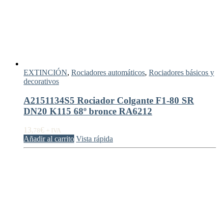
EXTINCIÓN
,
Rociadores automáticos
,
Rociadores básicos y
decorativos
A2151134S5 Rociador Colgante F1-80 SR
DN20 K115 68º bronce RA6212
13,
€
78
+ IVA
Añadir al carrito
Vista rápida