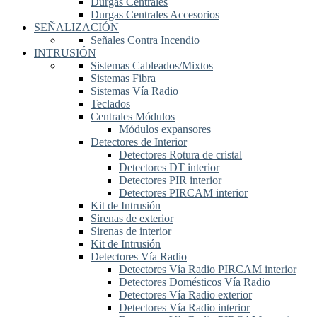
Durgas Centrales
Durgas Centrales Accesorios
SEÑALIZACIÓN
Señales Contra Incendio
INTRUSIÓN
Sistemas Cableados/Mixtos
Sistemas Fibra
Sistemas Vía Radio
Teclados
Centrales Módulos
Módulos expansores
Detectores de Interior
Detectores Rotura de cristal
Detectores DT interior
Detectores PIR interior
Detectores PIRCAM interior
Kit de Intrusión
Sirenas de exterior
Sirenas de interior
Kit de Intrusión
Detectores Vía Radio
Detectores Vía Radio PIRCAM interior
Detectores Domésticos Vía Radio
Detectores Vía Radio exterior
Detectores Vía Radio interior