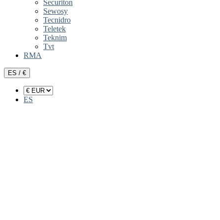
Securiton
Sewosy
Tecnidro
Teletek
Teknim
Tvt
RMA
ES / €
ES