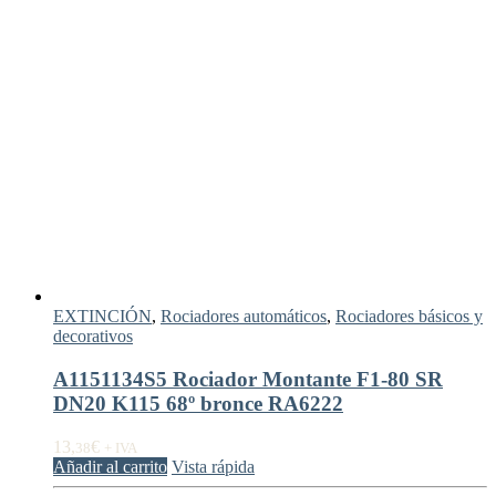
EXTINCIÓN
,
Rociadores automáticos
,
Rociadores básicos y
decorativos
A1151134S5 Rociador Montante F1-80 SR
DN20 K115 68º bronce RA6222
13,
€
38
+ IVA
Añadir al carrito
Vista rápida