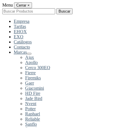
Menu
Cerrar
×
Buscar
Buscar
por:
Empresa
Tarifas
EHOX
EXO
Catálogos
Contacto
Marcas
Ajax
Apollo
Cerco 300EQ
Fierre
Firemiks
Gaer
Giacomini
HD Fire
Jade Bird
Nvent
Potter
Raphael
Reliable
Sanflo