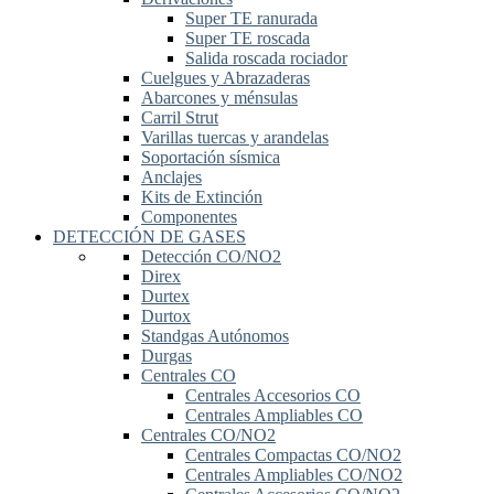
Super TE ranurada
Super TE roscada
Salida roscada rociador
Cuelgues y Abrazaderas
Abarcones y ménsulas
Carril Strut
Varillas tuercas y arandelas
Soportación sísmica
Anclajes
Kits de Extinción
Componentes
DETECCIÓN DE GASES
Detección CO/NO2
Direx
Durtex
Durtox
Standgas Autónomos
Durgas
Centrales CO
Centrales Accesorios CO
Centrales Ampliables CO
Centrales CO/NO2
Centrales Compactas CO/NO2
Centrales Ampliables CO/NO2