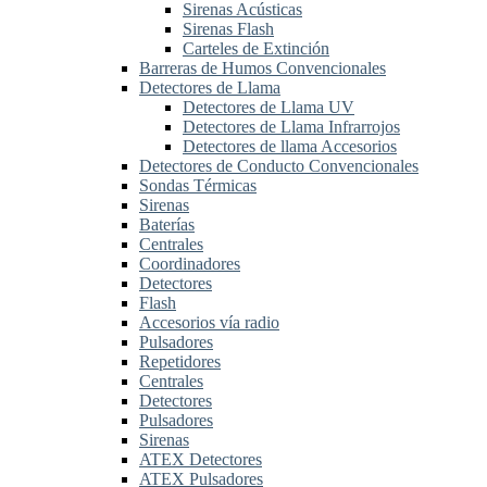
Sirenas Acústicas
Sirenas Flash
Carteles de Extinción
Barreras de Humos Convencionales
Detectores de Llama
Detectores de Llama UV
Detectores de Llama Infrarrojos
Detectores de llama Accesorios
Detectores de Conducto Convencionales
Sondas Térmicas
Sirenas
Baterías
Centrales
Coordinadores
Detectores
Flash
Accesorios vía radio
Pulsadores
Repetidores
Centrales
Detectores
Pulsadores
Sirenas
ATEX Detectores
ATEX Pulsadores