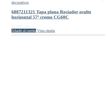
decorativos
6887211321 Tapa plana Rociador oculto
horizontal 57º cromo CG60C
12,
€
03
+ IVA
Añadir al carrito
Vista rápida