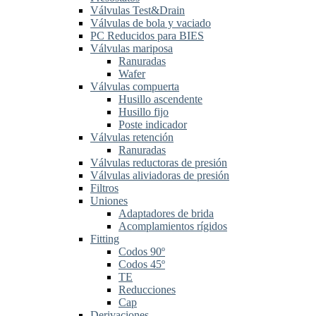
Válvulas Test&Drain
Válvulas de bola y vaciado
PC Reducidos para BIES
Válvulas mariposa
Ranuradas
Wafer
Válvulas compuerta
Husillo ascendente
Husillo fijo
Poste indicador
Válvulas retención
Ranuradas
Válvulas reductoras de presión
Válvulas aliviadoras de presión
Filtros
Uniones
Adaptadores de brida
Acomplamientos rígidos
Fitting
Codos 90º
Codos 45º
TE
Reducciones
Cap
Derivaciones