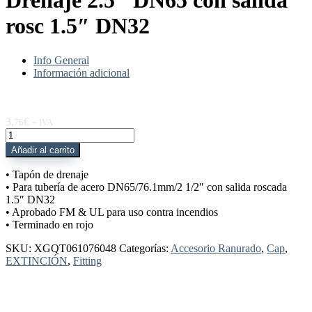
Drenaje 2.5″ DN65 con salida
rosc 1.5″ DN32
Info General
Información adicional
3,
€
76
+ IVA
XGQT061076048
Tapón
Añadir al carrito
Drenaje
2.5"
• Tapón de drenaje
DN65
• Para tubería de acero DN65/76.1mm/2 1/2″ con salida roscada
con
1.5″ DN32
salida
• Aprobado FM & UL para uso contra incendios
rosc
• Terminado en rojo
1.5"
DN32
SKU:
XGQT061076048
Categorías:
Accesorio Ranurado
,
Cap
,
cantidad
EXTINCIÓN
,
Fitting