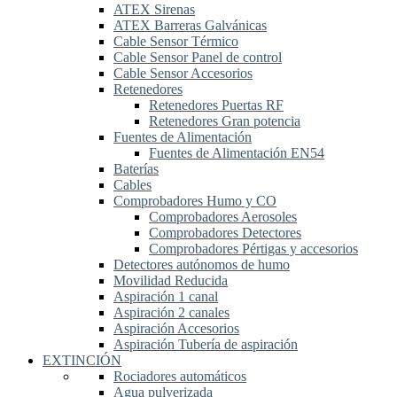
ATEX Sirenas
ATEX Barreras Galvánicas
Cable Sensor Térmico
Cable Sensor Panel de control
Cable Sensor Accesorios
Retenedores
Retenedores Puertas RF
Retenedores Gran potencia
Fuentes de Alimentación
Fuentes de Alimentación EN54
Baterías
Cables
Comprobadores Humo y CO
Comprobadores Aerosoles
Comprobadores Detectores
Comprobadores Pértigas y accesorios
Detectores autónomos de humo
Movilidad Reducida
Aspiración 1 canal
Aspiración 2 canales
Aspiración Accesorios
Aspiración Tubería de aspiración
EXTINCIÓN
Rociadores automáticos
Agua pulverizada