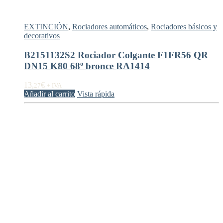
EXTINCIÓN
,
Rociadores automáticos
,
Rociadores básicos y
decorativos
B2151132S2 Rociador Colgante F1FR56 QR
DN15 K80 68º bronce RA1414
13,
€
27
+ IVA
Añadir al carrito
Vista rápida