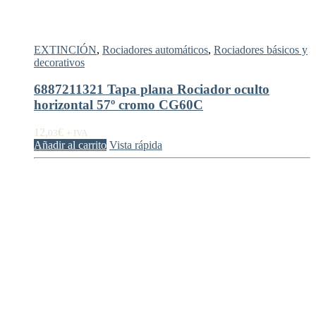
EXTINCIÓN
,
Rociadores automáticos
,
Rociadores básicos y
decorativos
6887211321 Tapa plana Rociador oculto
horizontal 57º cromo CG60C
12,
€
03
+ IVA
Añadir al carrito
Vista rápida