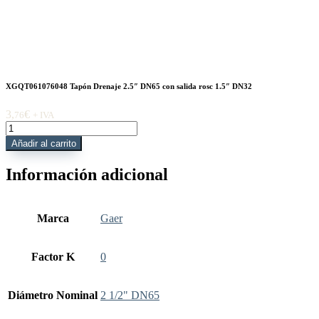
XGQT061076048 Tapón Drenaje 2.5″ DN65 con salida rosc 1.5″ DN32
3,
€
76
+ IVA
XGQT061076048
Tapón
Añadir al carrito
Drenaje
2.5"
Información adicional
DN65
con
salida
rosc
Marca
Gaer
1.5"
DN32
cantidad
Factor K
0
Diámetro Nominal
2 1/2" DN65