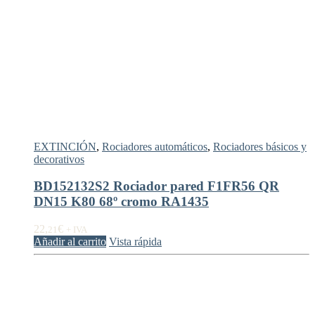
EXTINCIÓN
,
Rociadores automáticos
,
Rociadores básicos y
decorativos
BD152132S2 Rociador pared F1FR56 QR
DN15 K80 68º cromo RA1435
22,
€
21
+ IVA
Añadir al carrito
Vista rápida