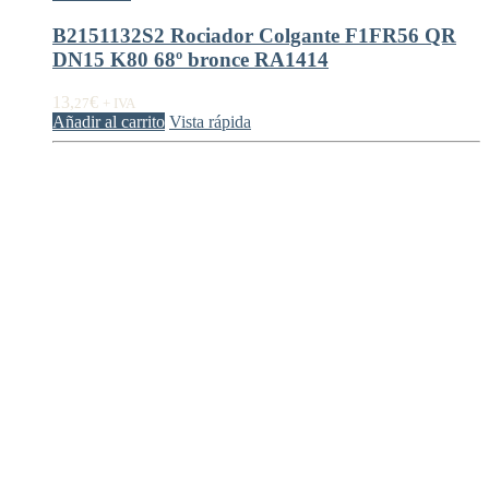
B2151132S2 Rociador Colgante F1FR56 QR
DN15 K80 68º bronce RA1414
13,
€
27
+ IVA
Añadir al carrito
Vista rápida