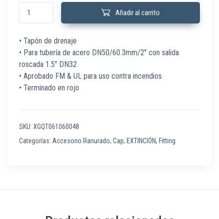
XGQT061060048 Tapón Drenaje 2" DN50 con salida rosc 1.5" DN32 canti
Añadir al carrito
• Tapón de drenaje
• Para tubería de acero DN50/60.3mm/2″ con salida
roscada 1.5″ DN32
• Aprobado FM & UL para uso contra incendios
• Terminado en rojo
SKU:
XGQT061060048
Categorías:
Accesorio Ranurado
,
Cap
,
EXTINCIÓN
,
Fitting