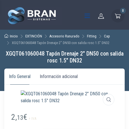
0
Inicio
EXTINCIÓN
Accesorio Ranurado
Fitting
Cap
XGQT061060048 Tapón Drenaje 2″ DN50 con salida rosc 1.5″ DN32
XGQT061060048 Tapón Drenaje 2″ DN50 con salida
rosc 1.5″ DN32
Info General
Información adicional
2,
€
13
+ IVA