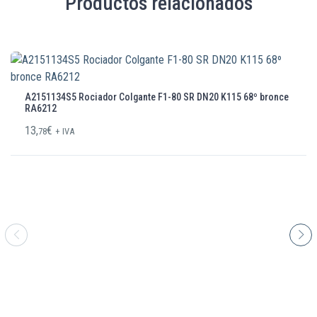
Productos relacionados
A2151134S5 Rociador Colgante F1-80 SR DN20 K115 68º bronce
RA6212
13,
€
78
+ IVA