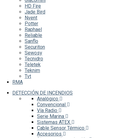
Giacomini
HD Fire
Jade Bird
Nvent
Potter
Raphael
Reliable
Sanflo
Securiton
Sewosy
Tecnidro
Teletek
Teknim
Tvt
RMA
DETECCIÓN DE INCENDIOS
Analógico
Convencional
Vía Radio
Serie Marina
Sistemas ATEX
Cable Sensor Térmico
Accesorios