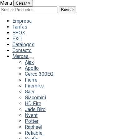
Menu
Cerrar
×
Buscar
Buscar
por:
Empresa
Tarifas
EHOX
EXO
Catálogos
Contacto
Marcas
Ajax
Apollo
Cerco 300EQ
Fierre
Firemiks
Gaer
Giacomini
HD Fire
Jade Bird
Nvent
Potter
Raphael
Reliable
Sanflo