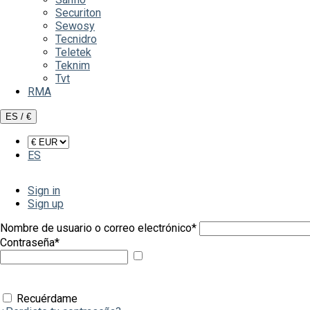
Securiton
Sewosy
Tecnidro
Teletek
Teknim
Tvt
RMA
ES / €
ES
Sign in
Sign up
Nombre de usuario o correo electrónico
*
Contraseña
*
Mostrar
contraseña
Recuérdame