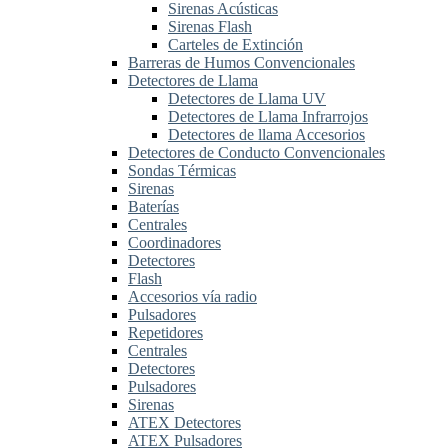
Sirenas Acústicas
Sirenas Flash
Carteles de Extinción
Barreras de Humos Convencionales
Detectores de Llama
Detectores de Llama UV
Detectores de Llama Infrarrojos
Detectores de llama Accesorios
Detectores de Conducto Convencionales
Sondas Térmicas
Sirenas
Baterías
Centrales
Coordinadores
Detectores
Flash
Accesorios vía radio
Pulsadores
Repetidores
Centrales
Detectores
Pulsadores
Sirenas
ATEX Detectores
ATEX Pulsadores