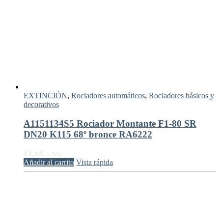
EXTINCIÓN
,
Rociadores automáticos
,
Rociadores básicos y
decorativos
A1151134S5 Rociador Montante F1-80 SR
DN20 K115 68º bronce RA6222
13,
€
38
+ IVA
Añadir al carrito
Vista rápida