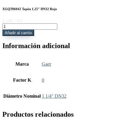
XGQT06042 Tapón 1.25″ DN32 Rojo
1,
€
24
+ IVA
XGQT06042
Tapón
Añadir al carrito
1.25"
DN32
Información adicional
Rojo
cantidad
Marca
Gaer
Factor K
0
Diámetro Nominal
1 1/4" DN32
Productos relacionados