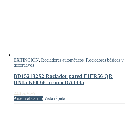
EXTINCIÓN
,
Rociadores automáticos
,
Rociadores básicos y
decorativos
BD152132S2 Rociador pared F1FR56 QR
DN15 K80 68º cromo RA1435
22,
€
21
+ IVA
Añadir al carrito
Vista rápida