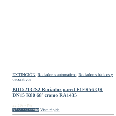
EXTINCIÓN
,
Rociadores automáticos
,
Rociadores básicos y
decorativos
BD152132S2 Rociador pared F1FR56 QR
DN15 K80 68º cromo RA1435
22,
€
21
+ IVA
Añadir al carrito
Vista rápida