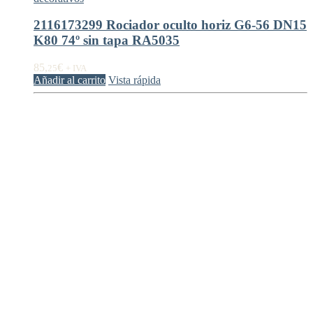
2116173299 Rociador oculto horiz G6-56 DN15
K80 74º sin tapa RA5035
85,
€
25
+ IVA
Añadir al carrito
Vista rápida