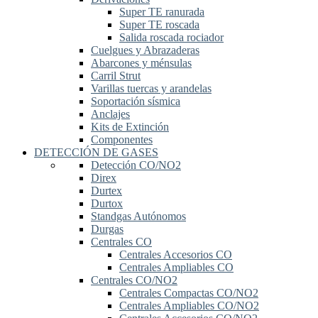
Super TE ranurada
Super TE roscada
Salida roscada rociador
Cuelgues y Abrazaderas
Abarcones y ménsulas
Carril Strut
Varillas tuercas y arandelas
Soportación sísmica
Anclajes
Kits de Extinción
Componentes
DETECCIÓN DE GASES
Detección CO/NO2
Direx
Durtex
Durtox
Standgas Autónomos
Durgas
Centrales CO
Centrales Accesorios CO
Centrales Ampliables CO
Centrales CO/NO2
Centrales Compactas CO/NO2
Centrales Ampliables CO/NO2