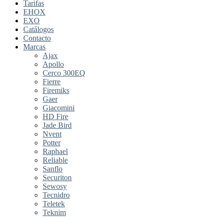
Tarifas
EHOX
EXO
Catálogos
Contacto
Marcas
Ajax
Apollo
Cerco 300EQ
Fierre
Firemiks
Gaer
Giacomini
HD Fire
Jade Bird
Nvent
Potter
Raphael
Reliable
Sanflo
Securiton
Sewosy
Tecnidro
Teletek
Teknim