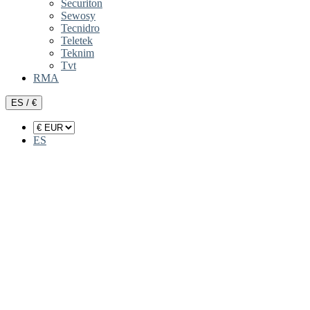
Securiton
Sewosy
Tecnidro
Teletek
Teknim
Tvt
RMA
ES / €
ES