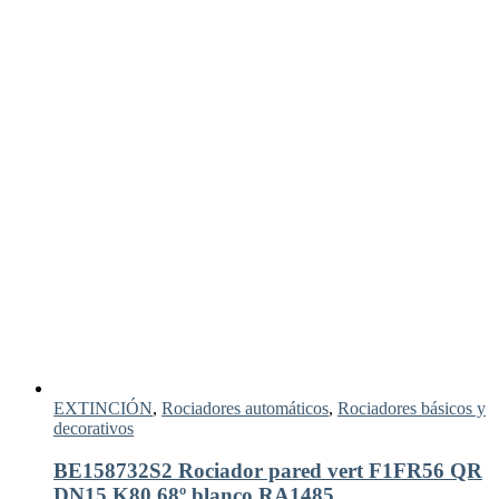
EXTINCIÓN
,
Rociadores automáticos
,
Rociadores básicos y
decorativos
BE158732S2 Rociador pared vert F1FR56 QR
DN15 K80 68º blanco RA1485