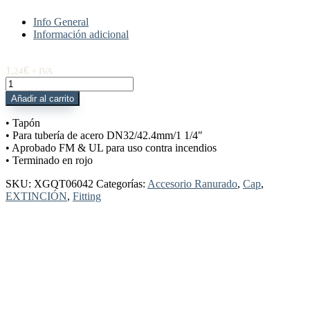
Info General
Información adicional
1,
€
24
+ IVA
XGQT06042
Tapón
Añadir al carrito
1.25"
DN32
• Tapón
Rojo
• Para tubería de acero DN32/42.4mm/1 1/4″
cantidad
• Aprobado FM & UL para uso contra incendios
• Terminado en rojo
SKU:
XGQT06042
Categorías:
Accesorio Ranurado
,
Cap
,
EXTINCIÓN
,
Fitting