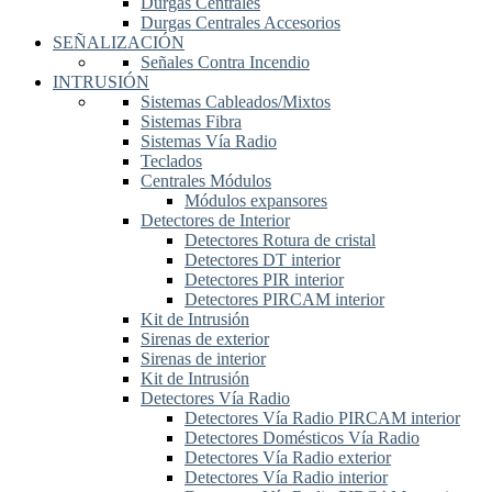
Durgas Centrales
Durgas Centrales Accesorios
SEÑALIZACIÓN
Señales Contra Incendio
INTRUSIÓN
Sistemas Cableados/Mixtos
Sistemas Fibra
Sistemas Vía Radio
Teclados
Centrales Módulos
Módulos expansores
Detectores de Interior
Detectores Rotura de cristal
Detectores DT interior
Detectores PIR interior
Detectores PIRCAM interior
Kit de Intrusión
Sirenas de exterior
Sirenas de interior
Kit de Intrusión
Detectores Vía Radio
Detectores Vía Radio PIRCAM interior
Detectores Domésticos Vía Radio
Detectores Vía Radio exterior
Detectores Vía Radio interior