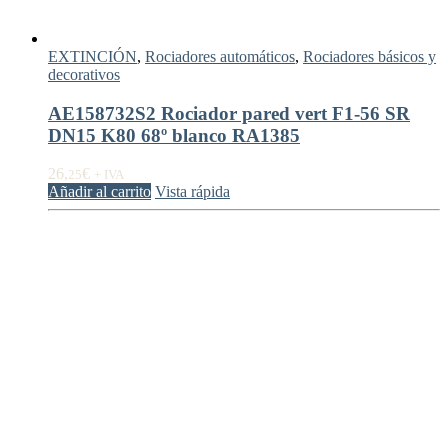
EXTINCIÓN
,
Rociadores automáticos
,
Rociadores básicos y
decorativos
AE158732S2 Rociador pared vert F1-56 SR
DN15 K80 68º blanco RA1385
26,
€
25
+ IVA
Añadir al carrito
Vista rápida