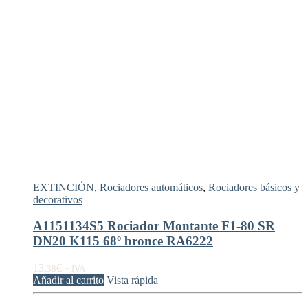
EXTINCIÓN
,
Rociadores automáticos
,
Rociadores básicos y
decorativos
A1151134S5 Rociador Montante F1-80 SR
DN20 K115 68º bronce RA6222
13,
€
38
+ IVA
Añadir al carrito
Vista rápida