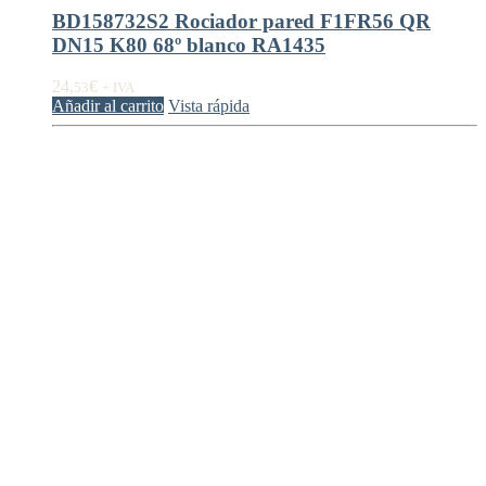
BD158732S2 Rociador pared F1FR56 QR
DN15 K80 68º blanco RA1435
24,
€
53
+ IVA
Añadir al carrito
Vista rápida