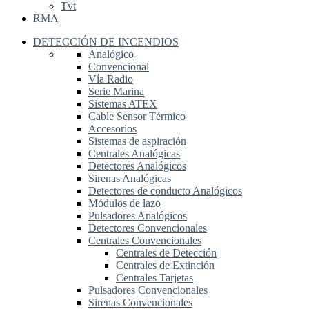
Tvt
RMA
DETECCIÓN DE INCENDIOS
Analógico
Convencional
Vía Radio
Serie Marina
Sistemas ATEX
Cable Sensor Térmico
Accesorios
Sistemas de aspiración
Centrales Analógicas
Detectores Analógicos
Sirenas Analógicas
Detectores de conducto Analógicos
Módulos de lazo
Pulsadores Analógicos
Detectores Convencionales
Centrales Convencionales
Centrales de Detección
Centrales de Extinción
Centrales Tarjetas
Pulsadores Convencionales
Sirenas Convencionales