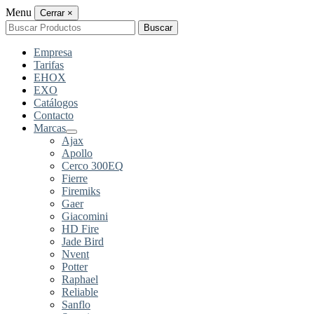
Menu
Cerrar
×
Buscar
Buscar
por:
Empresa
Tarifas
EHOX
EXO
Catálogos
Contacto
Marcas
Ajax
Apollo
Cerco 300EQ
Fierre
Firemiks
Gaer
Giacomini
HD Fire
Jade Bird
Nvent
Potter
Raphael
Reliable
Sanflo