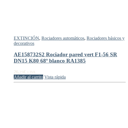
EXTINCIÓN
,
Rociadores automáticos
,
Rociadores básicos y
decorativos
AE158732S2 Rociador pared vert F1-56 SR
DN15 K80 68º blanco RA1385
26,
€
25
+ IVA
Añadir al carrito
Vista rápida