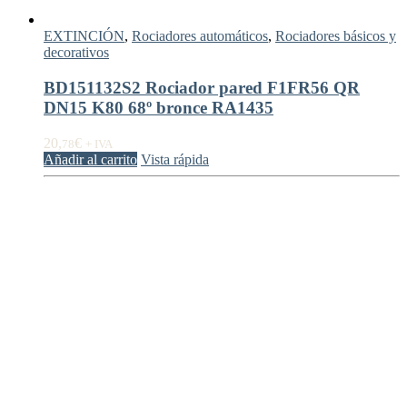
EXTINCIÓN
,
Rociadores automáticos
,
Rociadores básicos y
decorativos
BD151132S2 Rociador pared F1FR56 QR
DN15 K80 68º bronce RA1435
20,
€
78
+ IVA
Añadir al carrito
Vista rápida