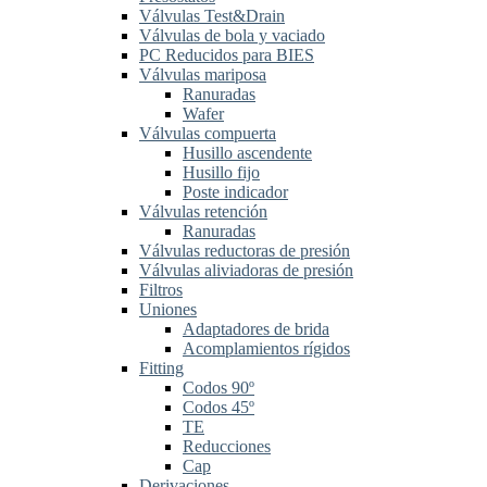
Válvulas Test&Drain
Válvulas de bola y vaciado
PC Reducidos para BIES
Válvulas mariposa
Ranuradas
Wafer
Válvulas compuerta
Husillo ascendente
Husillo fijo
Poste indicador
Válvulas retención
Ranuradas
Válvulas reductoras de presión
Válvulas aliviadoras de presión
Filtros
Uniones
Adaptadores de brida
Acomplamientos rígidos
Fitting
Codos 90º
Codos 45º
TE
Reducciones
Cap
Derivaciones