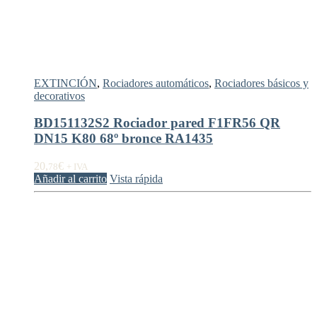
EXTINCIÓN
,
Rociadores automáticos
,
Rociadores básicos y
decorativos
BD151132S2 Rociador pared F1FR56 QR
DN15 K80 68º bronce RA1435
20,
€
78
+ IVA
Añadir al carrito
Vista rápida