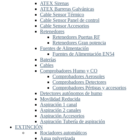
ATEX Sirenas
ATEX Barreras Galvánicas
Cable Sensor Térmico
Cable Sensor Panel de control
Cable Sensor Accesorios
Retenedores
Retenedores Puertas RF
Retenedores Gran potencia
Fuentes de Alimentación
Fuentes de Alimentación EN54
Baterías
Cables
Comprobadores Humo y CO
Comprobadores Aerosoles
Comprobadores Detectores
Comprobadores Pértigas y accesorios
Detectores autónomos de humo
Movilidad Reducida
Aspiración 1 canal
Aspiración 2 canales
Aspiración Accesorios
Aspiración Tubería de aspiración
EXTINCIÓN
Rociadores automáticos
Agua pulverizada