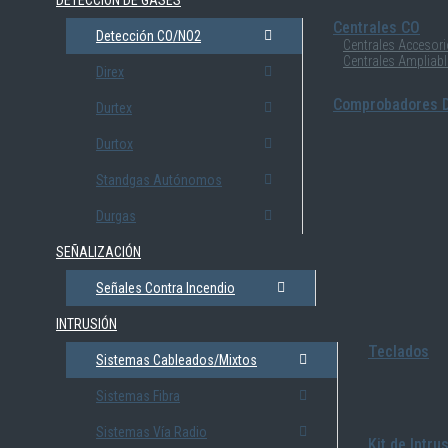
DETECCIÓN DE GASES
Centrales CO
Detección CO/NO2
Centrales Accesor
Centrales Ampliab
Direx
Comprobadores D
Durtex
Durtox
Standgas Autónomos
Durgas
SEÑALIZACIÓN
Señales Contra Incendio
INTRUSIÓN
Teclados
Sistemas Cableados/Mixtos
Sistemas Fibra
Sistemas Vía Radio
Kit de Intru