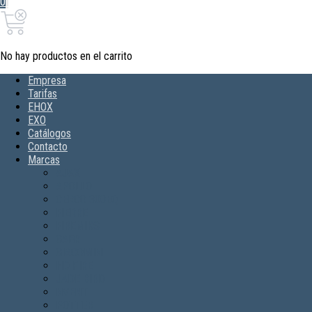
0
0,00€
Carrito
No hay productos en el carrito
Empresa
Tarifas
EHOX
EXO
Catálogos
Contacto
Marcas
AJAX
APOLLO
CERCO 300EQ
FIERRE
FIREMIKS
GAER
GIACOMINI
HD FIRE
JADE BIRD
NVENT
POTTER