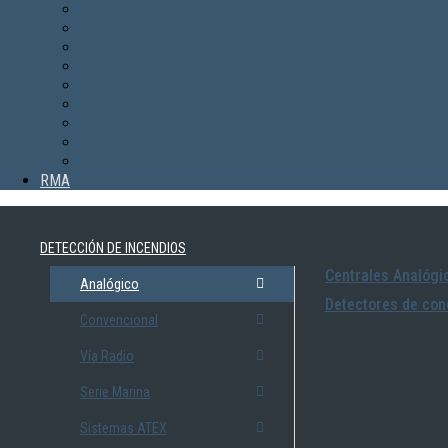
RAPHAEL
RELIABLE
SANFLO
SECURITON
SEWOSY
TECNIDRO
TELETEK
TEKNIM
TVT
RMA
DETECCIÓN DE INCENDIOS
Centrales Analógi
Analógico
Detectores de con
Convencional
Vía Radio
Serie Marina
Sistemas ATEX