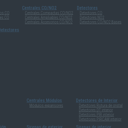
Centrales CO/NO2
Detectores
ios CO
Centrales Compactas CO/NO2
Detectores CO
les CO
Centrales Ampliables CO/NO2
Detectores NO2
Centrales Accesorios CO/NO2
Detectores CO/NO2 Bases
etectores
Centrales Módulos
Detectores de Interior
Módulos expansores
Detectores Rotura de cristal
Detectores DT interior
Detectores PIR interior
Detectores PIRCAM interior
sión
Sirenas de exterior
Sirenas de interior