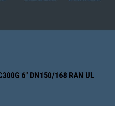
SC300G 6″ DN150/168 RAN UL