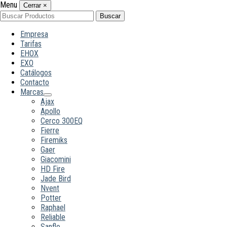
Menu
Cerrar
×
Buscar
Buscar
por:
Empresa
Tarifas
EHOX
EXO
Catálogos
Contacto
Marcas
Ajax
Apollo
Cerco 300EQ
Fierre
Firemiks
Gaer
Giacomini
HD Fire
Jade Bird
Nvent
Potter
Raphael
Reliable
Sanflo