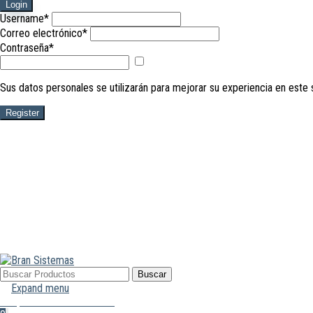
Login
Username
*
Correo electrónico
*
Contraseña
*
Mostrar
contraseña
Sus datos personales se utilizarán para mejorar su experiencia en este 
Register
Buscar
Buscar
por:
Expand menu
Mi Cuenta
Hola, Inicia sesión