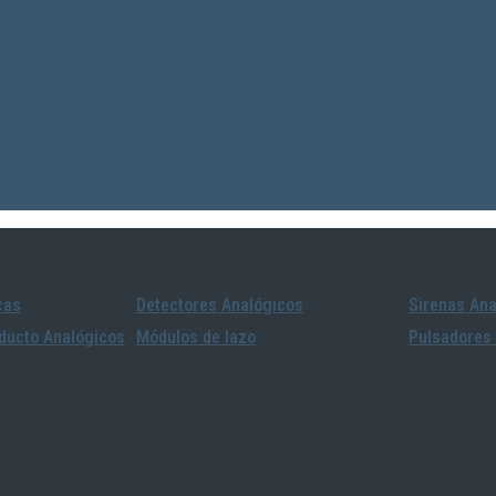
cas
Detectores Analógicos
Sirenas Ana
ducto Analógicos
Módulos de lazo
Pulsadores