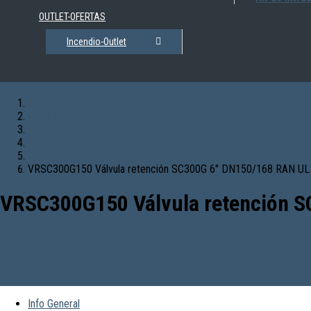
OUTLET-OFERTAS
Incendio-Outlet
Inicio
EXTINCIÓN
Válvulas
Válvulas retención
Ranuradas
VRSC300G150 Válvula retención SC300G 6″ DN150/168 RAN UL
VRSC300G150 Válvula retención 
Info General