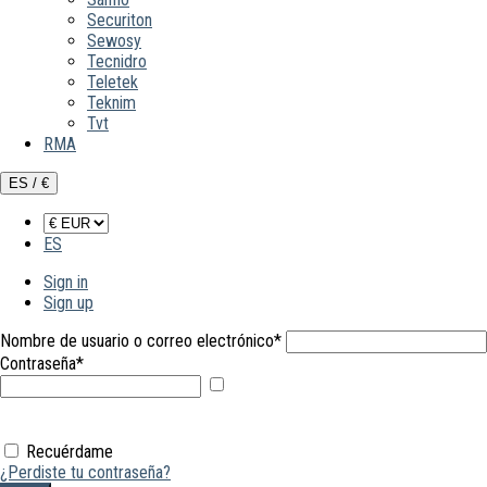
Securiton
Sewosy
Tecnidro
Teletek
Teknim
Tvt
RMA
ES / €
ES
Sign in
Sign up
Nombre de usuario o correo electrónico
*
Contraseña
*
Mostrar
contraseña
Recuérdame
¿Perdiste tu contraseña?