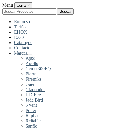
Menu
Cerrar
×
Buscar
Buscar
por:
Empresa
Tarifas
EHOX
EXO
Catálogos
Contacto
Marcas
Ajax
Apollo
Cerco 300EQ
Fierre
Firemiks
Gaer
Giacomini
HD Fire
Jade Bird
Nvent
Potter
Raphael
Reliable
Sanflo