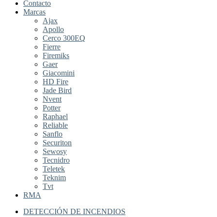
Contacto
Marcas
Ajax
Apollo
Cerco 300EQ
Fierre
Firemiks
Gaer
Giacomini
HD Fire
Jade Bird
Nvent
Potter
Raphael
Reliable
Sanflo
Securiton
Sewosy
Tecnidro
Teletek
Teknim
Tvt
RMA
DETECCIÓN DE INCENDIOS