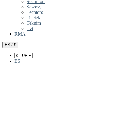
Securiton
Sewosy
Tecnidro
Teletek
Teknim
Tvt
RMA
ES / €
ES