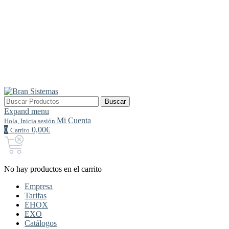
Buscar
Buscar
por:
Expand menu
Mi Cuenta
Hola, Inicia sesión
0
0,00€
Carrito
No hay productos en el carrito
Empresa
Tarifas
EHOX
EXO
Catálogos