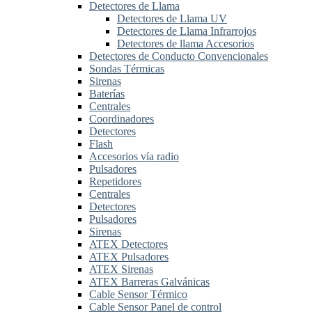
Detectores de Llama
Detectores de Llama UV
Detectores de Llama Infrarrojos
Detectores de llama Accesorios
Detectores de Conducto Convencionales
Sondas Térmicas
Sirenas
Baterías
Centrales
Coordinadores
Detectores
Flash
Accesorios vía radio
Pulsadores
Repetidores
Centrales
Detectores
Pulsadores
Sirenas
ATEX Detectores
ATEX Pulsadores
ATEX Sirenas
ATEX Barreras Galvánicas
Cable Sensor Térmico
Cable Sensor Panel de control