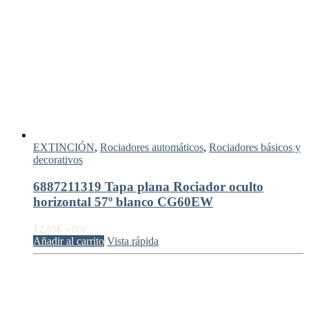
EXTINCIÓN
,
Rociadores automáticos
,
Rociadores básicos y
decorativos
6887211319 Tapa plana Rociador oculto
horizontal 57º blanco CG60EW
12,
€
03
+ IVA
Añadir al carrito
Vista rápida