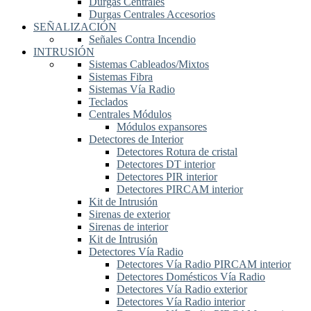
Durgas Centrales
Durgas Centrales Accesorios
SEÑALIZACIÓN
Señales Contra Incendio
INTRUSIÓN
Sistemas Cableados/Mixtos
Sistemas Fibra
Sistemas Vía Radio
Teclados
Centrales Módulos
Módulos expansores
Detectores de Interior
Detectores Rotura de cristal
Detectores DT interior
Detectores PIR interior
Detectores PIRCAM interior
Kit de Intrusión
Sirenas de exterior
Sirenas de interior
Kit de Intrusión
Detectores Vía Radio
Detectores Vía Radio PIRCAM interior
Detectores Domésticos Vía Radio
Detectores Vía Radio exterior
Detectores Vía Radio interior