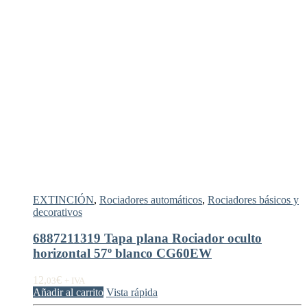
EXTINCIÓN
,
Rociadores automáticos
,
Rociadores básicos y
decorativos
6887211319 Tapa plana Rociador oculto
horizontal 57º blanco CG60EW
12,
€
03
+ IVA
Añadir al carrito
Vista rápida