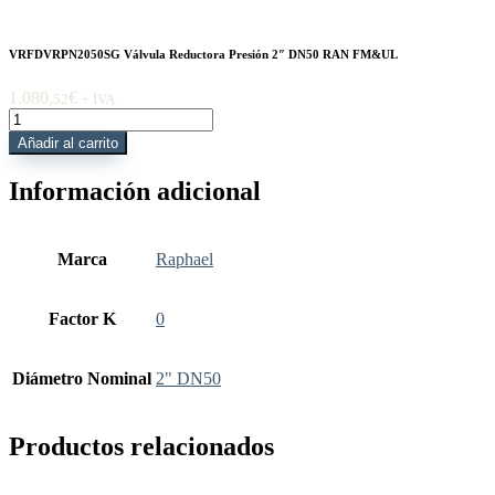
VRFDVRPN2050SG Válvula Reductora Presión 2″ DN50 RAN FM&UL
1.080,
€
52
+ IVA
VRFDVRPN2050SG
Válvula
Añadir al carrito
Reductora
Presión
Información adicional
2"
DN50
RAN
FM&UL
Marca
Raphael
cantidad
Factor K
0
Diámetro Nominal
2" DN50
Productos relacionados