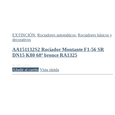
EXTINCIÓN
,
Rociadores automáticos
,
Rociadores básicos y
decorativos
AA151132S2 Rociador Montante F1-56 SR
DN15 K80 68º bronce RA1325
9,
€
18
+ IVA
Añadir al carrito
Vista rápida