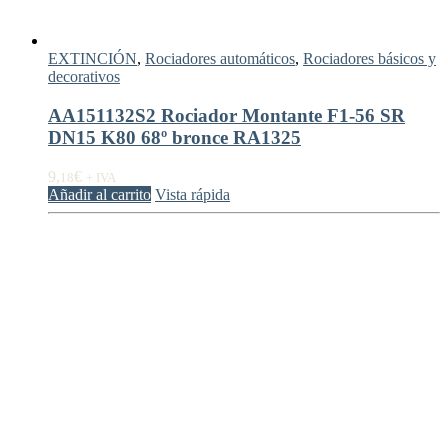
EXTINCIÓN
,
Rociadores automáticos
,
Rociadores básicos y
decorativos
AA151132S2 Rociador Montante F1-56 SR
DN15 K80 68º bronce RA1325
9,
€
18
+ IVA
Añadir al carrito
Vista rápida