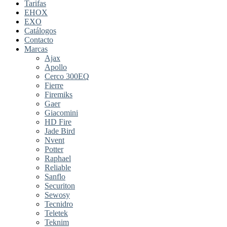
Tarifas
EHOX
EXO
Catálogos
Contacto
Marcas
Ajax
Apollo
Cerco 300EQ
Fierre
Firemiks
Gaer
Giacomini
HD Fire
Jade Bird
Nvent
Potter
Raphael
Reliable
Sanflo
Securiton
Sewosy
Tecnidro
Teletek
Teknim