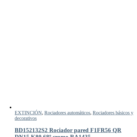
EXTINCIÓN
,
Rociadores automáticos
,
Rociadores básicos y
decorativos
BD152132S2 Rociador pared F1FR56 QR
DN15 K80 68º cromo RA1435