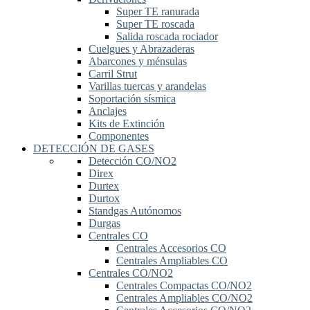
Super TE ranurada
Super TE roscada
Salida roscada rociador
Cuelgues y Abrazaderas
Abarcones y ménsulas
Carril Strut
Varillas tuercas y arandelas
Soportación sísmica
Anclajes
Kits de Extinción
Componentes
DETECCIÓN DE GASES
Detección CO/NO2
Direx
Durtex
Durtox
Standgas Autónomos
Durgas
Centrales CO
Centrales Accesorios CO
Centrales Ampliables CO
Centrales CO/NO2
Centrales Compactas CO/NO2
Centrales Ampliables CO/NO2