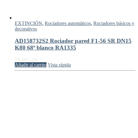
EXTINCIÓN
,
Rociadores automáticos
,
Rociadores básicos y
decorativos
AD158732S2 Rociador pared F1-56 SR DN15
K80 68º blanco RA1335
18,
€
38
+ IVA
Añadir al carrito
Vista rápida