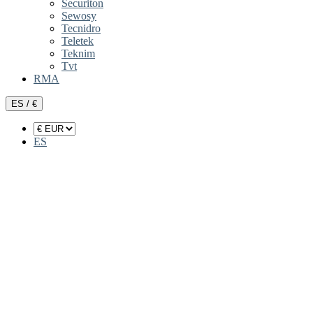
Securiton
Sewosy
Tecnidro
Teletek
Teknim
Tvt
RMA
ES / €
ES