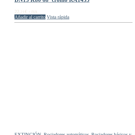
22,
€
21
+ IVA
Añadir al carrito
Vista rápida
EXTINCIÓN
,
Rociadores automáticos
,
Rociadores básicos y