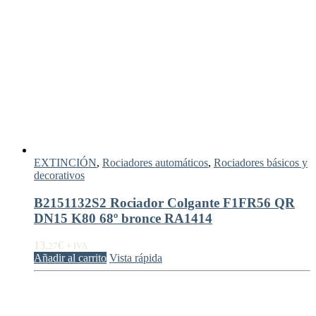
EXTINCIÓN
,
Rociadores automáticos
,
Rociadores básicos y
decorativos
B2151132S2 Rociador Colgante F1FR56 QR
DN15 K80 68º bronce RA1414
13,
€
27
+ IVA
Añadir al carrito
Vista rápida