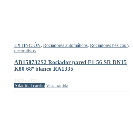
EXTINCIÓN
,
Rociadores automáticos
,
Rociadores básicos y
decorativos
AD158732S2 Rociador pared F1-56 SR DN15
K80 68º blanco RA1335
18,
€
38
+ IVA
Añadir al carrito
Vista rápida