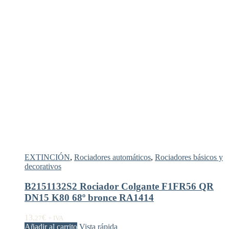
EXTINCIÓN
,
Rociadores automáticos
,
Rociadores básicos y
decorativos
B2151132S2 Rociador Colgante F1FR56 QR
DN15 K80 68º bronce RA1414
13,
€
27
+ IVA
Añadir al carrito
Vista rápida