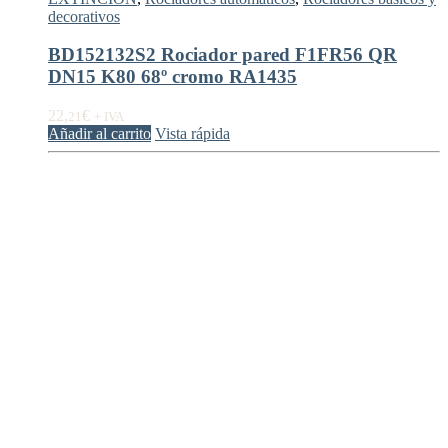
decorativos
BD152132S2 Rociador pared F1FR56 QR
DN15 K80 68º cromo RA1435
22,
€
21
+ IVA
Añadir al carrito
Vista rápida