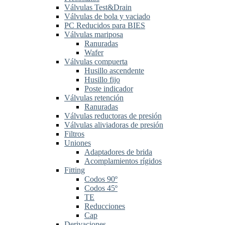
Válvulas Test&Drain
Válvulas de bola y vaciado
PC Reducidos para BIES
Válvulas mariposa
Ranuradas
Wafer
Válvulas compuerta
Husillo ascendente
Husillo fijo
Poste indicador
Válvulas retención
Ranuradas
Válvulas reductoras de presión
Válvulas aliviadoras de presión
Filtros
Uniones
Adaptadores de brida
Acomplamientos rígidos
Fitting
Codos 90º
Codos 45º
TE
Reducciones
Cap
Derivaciones