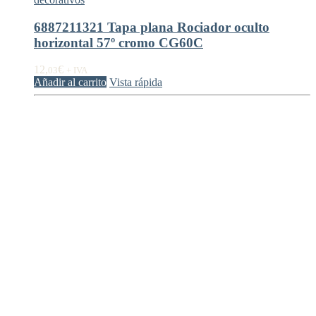
6887211321 Tapa plana Rociador oculto
horizontal 57º cromo CG60C
12,
€
03
+ IVA
Añadir al carrito
Vista rápida