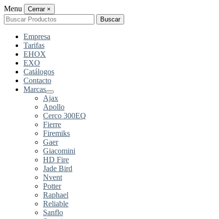
Menu
Cerrar
×
Buscar
Buscar
por:
Empresa
Tarifas
EHOX
EXO
Catálogos
Contacto
Marcas
Ajax
Apollo
Cerco 300EQ
Fierre
Firemiks
Gaer
Giacomini
HD Fire
Jade Bird
Nvent
Potter
Raphael
Reliable
Sanflo