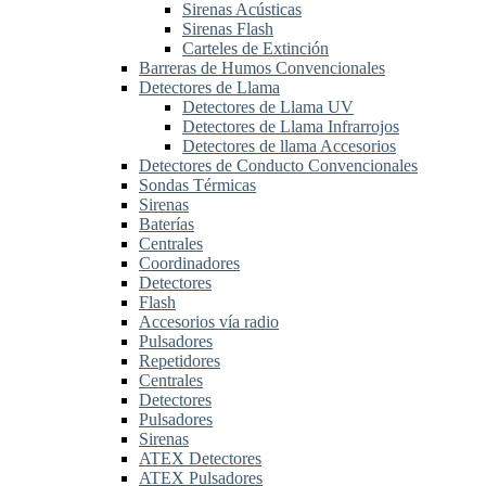
Sirenas Acústicas
Sirenas Flash
Carteles de Extinción
Barreras de Humos Convencionales
Detectores de Llama
Detectores de Llama UV
Detectores de Llama Infrarrojos
Detectores de llama Accesorios
Detectores de Conducto Convencionales
Sondas Térmicas
Sirenas
Baterías
Centrales
Coordinadores
Detectores
Flash
Accesorios vía radio
Pulsadores
Repetidores
Centrales
Detectores
Pulsadores
Sirenas
ATEX Detectores
ATEX Pulsadores