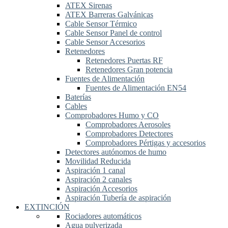
ATEX Sirenas
ATEX Barreras Galvánicas
Cable Sensor Térmico
Cable Sensor Panel de control
Cable Sensor Accesorios
Retenedores
Retenedores Puertas RF
Retenedores Gran potencia
Fuentes de Alimentación
Fuentes de Alimentación EN54
Baterías
Cables
Comprobadores Humo y CO
Comprobadores Aerosoles
Comprobadores Detectores
Comprobadores Pértigas y accesorios
Detectores autónomos de humo
Movilidad Reducida
Aspiración 1 canal
Aspiración 2 canales
Aspiración Accesorios
Aspiración Tubería de aspiración
EXTINCIÓN
Rociadores automáticos
Agua pulverizada