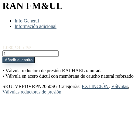
RAN FM&UL
Info General
Información adicional
1.080,
€
52
+ IVA
VRFDVRPN2050SG
Válvula
Añadir al carrito
Reductora
Presión
• Válvula reductora de presión RAPHAEL ranurada
2"
• Válvula en acero dúctil con membrana de caucho natural reforzado
DN50
RAN
SKU:
VRFDVRPN2050SG
Categorías:
EXTINCIÓN
,
Válvulas
,
FM&UL
Válvulas reductoras de presión
cantidad