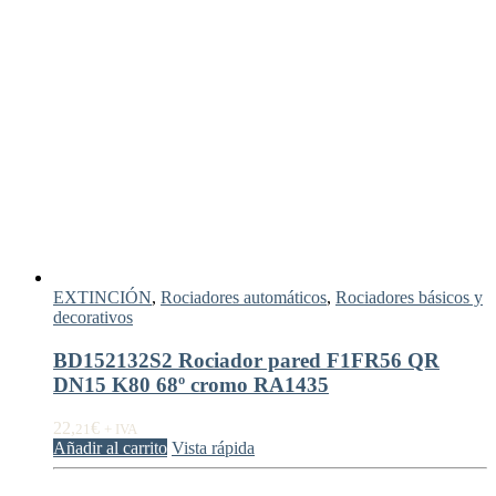
EXTINCIÓN
,
Rociadores automáticos
,
Rociadores básicos y
decorativos
BD152132S2 Rociador pared F1FR56 QR
DN15 K80 68º cromo RA1435
22,
€
21
+ IVA
Añadir al carrito
Vista rápida