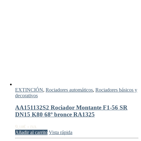
EXTINCIÓN
,
Rociadores automáticos
,
Rociadores básicos y
decorativos
AA151132S2 Rociador Montante F1-56 SR
DN15 K80 68º bronce RA1325
9,
€
18
+ IVA
Añadir al carrito
Vista rápida