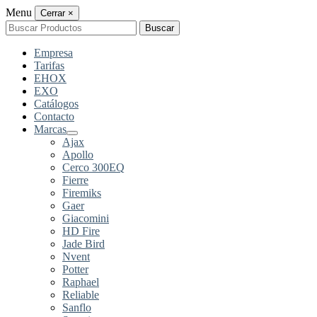
Menu
Cerrar
×
Buscar
Buscar
por:
Empresa
Tarifas
EHOX
EXO
Catálogos
Contacto
Marcas
Ajax
Apollo
Cerco 300EQ
Fierre
Firemiks
Gaer
Giacomini
HD Fire
Jade Bird
Nvent
Potter
Raphael
Reliable
Sanflo