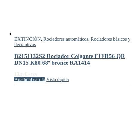
EXTINCIÓN
,
Rociadores automáticos
,
Rociadores básicos y
decorativos
B2151132S2 Rociador Colgante F1FR56 QR
DN15 K80 68º bronce RA1414
13,
€
27
+ IVA
Añadir al carrito
Vista rápida