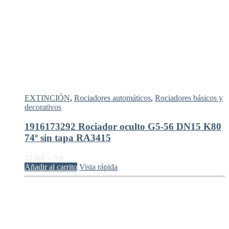
EXTINCIÓN
,
Rociadores automáticos
,
Rociadores básicos y
decorativos
1916173292 Rociador oculto G5-56 DN15 K80
74º sin tapa RA3415
21,
€
60
+ IVA
Añadir al carrito
Vista rápida