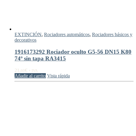
EXTINCIÓN
,
Rociadores automáticos
,
Rociadores básicos y
decorativos
1916173292 Rociador oculto G5-56 DN15 K80
74º sin tapa RA3415
21,
€
60
+ IVA
Añadir al carrito
Vista rápida