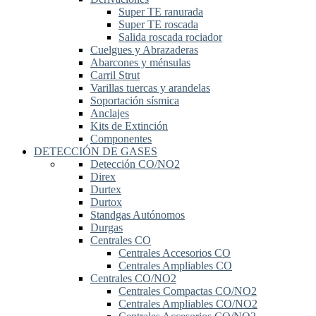
Super TE ranurada
Super TE roscada
Salida roscada rociador
Cuelgues y Abrazaderas
Abarcones y ménsulas
Carril Strut
Varillas tuercas y arandelas
Soportación sísmica
Anclajes
Kits de Extinción
Componentes
DETECCIÓN DE GASES
Detección CO/NO2
Direx
Durtex
Durtox
Standgas Autónomos
Durgas
Centrales CO
Centrales Accesorios CO
Centrales Ampliables CO
Centrales CO/NO2
Centrales Compactas CO/NO2
Centrales Ampliables CO/NO2