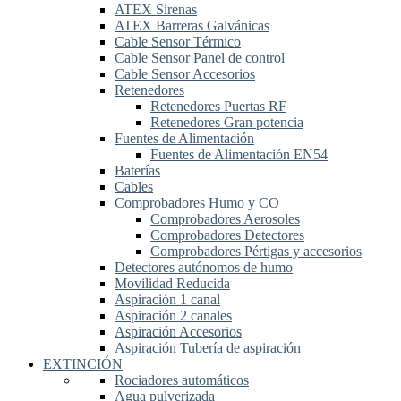
ATEX Sirenas
ATEX Barreras Galvánicas
Cable Sensor Térmico
Cable Sensor Panel de control
Cable Sensor Accesorios
Retenedores
Retenedores Puertas RF
Retenedores Gran potencia
Fuentes de Alimentación
Fuentes de Alimentación EN54
Baterías
Cables
Comprobadores Humo y CO
Comprobadores Aerosoles
Comprobadores Detectores
Comprobadores Pértigas y accesorios
Detectores autónomos de humo
Movilidad Reducida
Aspiración 1 canal
Aspiración 2 canales
Aspiración Accesorios
Aspiración Tubería de aspiración
EXTINCIÓN
Rociadores automáticos
Agua pulverizada