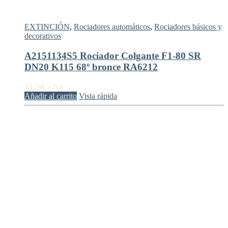
EXTINCIÓN
,
Rociadores automáticos
,
Rociadores básicos y
decorativos
A2151134S5 Rociador Colgante F1-80 SR
DN20 K115 68º bronce RA6212
13,
€
78
+ IVA
Añadir al carrito
Vista rápida