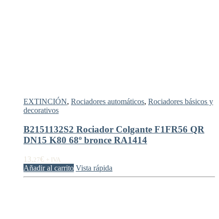
EXTINCIÓN
,
Rociadores automáticos
,
Rociadores básicos y
decorativos
B2151132S2 Rociador Colgante F1FR56 QR
DN15 K80 68º bronce RA1414
13,
€
27
+ IVA
Añadir al carrito
Vista rápida