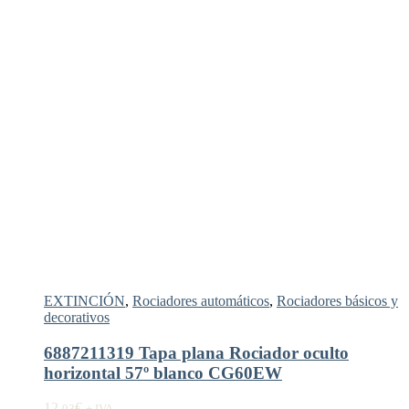
EXTINCIÓN
,
Rociadores automáticos
,
Rociadores básicos y
decorativos
6887211319 Tapa plana Rociador oculto
horizontal 57º blanco CG60EW
12,
€
03
+ IVA