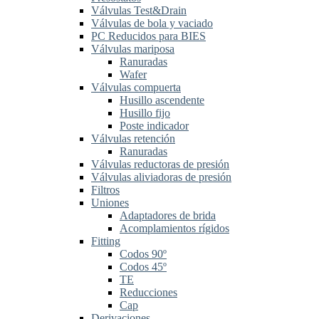
Válvulas Test&Drain
Válvulas de bola y vaciado
PC Reducidos para BIES
Válvulas mariposa
Ranuradas
Wafer
Válvulas compuerta
Husillo ascendente
Husillo fijo
Poste indicador
Válvulas retención
Ranuradas
Válvulas reductoras de presión
Válvulas aliviadoras de presión
Filtros
Uniones
Adaptadores de brida
Acomplamientos rígidos
Fitting
Codos 90º
Codos 45º
TE
Reducciones
Cap
Derivaciones