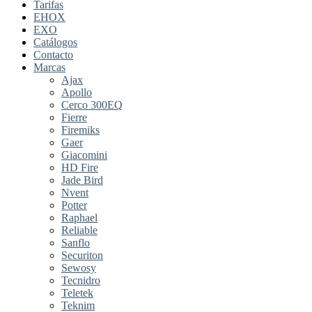
Tarifas
EHOX
EXO
Catálogos
Contacto
Marcas
Ajax
Apollo
Cerco 300EQ
Fierre
Firemiks
Gaer
Giacomini
HD Fire
Jade Bird
Nvent
Potter
Raphael
Reliable
Sanflo
Securiton
Sewosy
Tecnidro
Teletek
Teknim