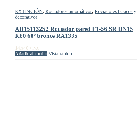
EXTINCIÓN
,
Rociadores automáticos
,
Rociadores básicos y
decorativos
AD151132S2 Rociador pared F1-56 SR DN15
K80 68º bronce RA1335
14,
€
94
+ IVA
Añadir al carrito
Vista rápida