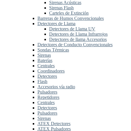
Sirenas Acústicas
Sirenas Flash
Carteles de Extinción
Barreras de Humos Convencionales
Detectores de Llama
Detectores de Llama UV
Detectores de Llama Infrarrojos
Detectores de llama Accesorios
Detectores de Conducto Convencionales
Sondas Térmicas
Sirenas
Baterías
Centrales
Coordinadores
Detectores
Flash
Accesorios vía radio
Pulsadores
Repetidores
Centrales
Detectores
Pulsadores
Sirenas
ATEX Detectores
ATEX Pulsadores