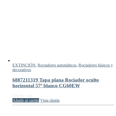
EXTINCIÓN
,
Rociadores automáticos
,
Rociadores básicos y
decorativos
6887211319 Tapa plana Rociador oculto
horizontal 57º blanco CG60EW
12,
€
03
+ IVA
Añadir al carrito
Vista rápida