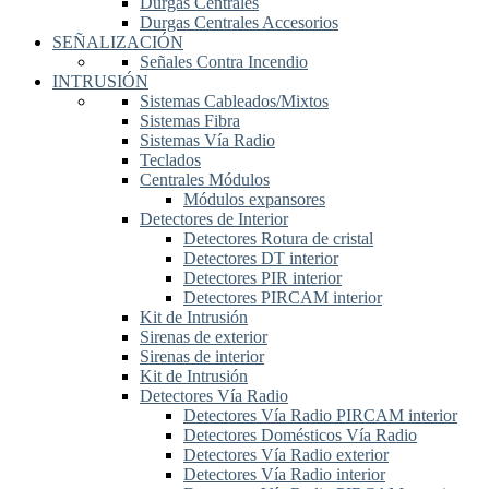
Durgas Centrales
Durgas Centrales Accesorios
SEÑALIZACIÓN
Señales Contra Incendio
INTRUSIÓN
Sistemas Cableados/Mixtos
Sistemas Fibra
Sistemas Vía Radio
Teclados
Centrales Módulos
Módulos expansores
Detectores de Interior
Detectores Rotura de cristal
Detectores DT interior
Detectores PIR interior
Detectores PIRCAM interior
Kit de Intrusión
Sirenas de exterior
Sirenas de interior
Kit de Intrusión
Detectores Vía Radio
Detectores Vía Radio PIRCAM interior
Detectores Domésticos Vía Radio
Detectores Vía Radio exterior
Detectores Vía Radio interior