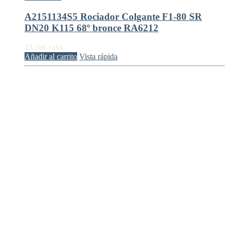
A2151134S5 Rociador Colgante F1-80 SR
DN20 K115 68º bronce RA6212
13,
€
78
+ IVA
Añadir al carrito
Vista rápida