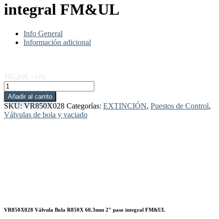
integral FM&UL
Info General
Información adicional
105,
€
85
+ IVA
VR850X028
Válvula
Añadir al carrito
Bola
SKU:
VR850X028
Categorías:
EXTINCIÓN
,
Puestos de Control
,
R850X
Válvulas de bola y vaciado
60.3mm
2"
paso
integral
FM&UL
cantidad
VR850X028 Válvula Bola R850X 60.3mm 2″ paso integral FM&UL