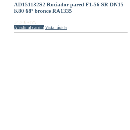
AD151132S2 Rociador pared F1-56 SR DN15
K80 68º bronce RA1335
14,
€
94
+ IVA
Añadir al carrito
Vista rápida