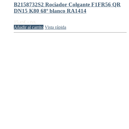
B2158732S2 Rociador Colgante F1FR56 QR
DN15 K80 68º blanco RA1414
15,
€
45
+ IVA
Añadir al carrito
Vista rápida