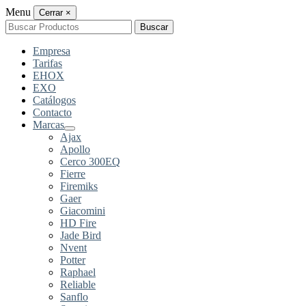
Menu
Cerrar
×
Buscar
Buscar
por:
Empresa
Tarifas
EHOX
EXO
Catálogos
Contacto
Marcas
Ajax
Apollo
Cerco 300EQ
Fierre
Firemiks
Gaer
Giacomini
HD Fire
Jade Bird
Nvent
Potter
Raphael
Reliable
Sanflo