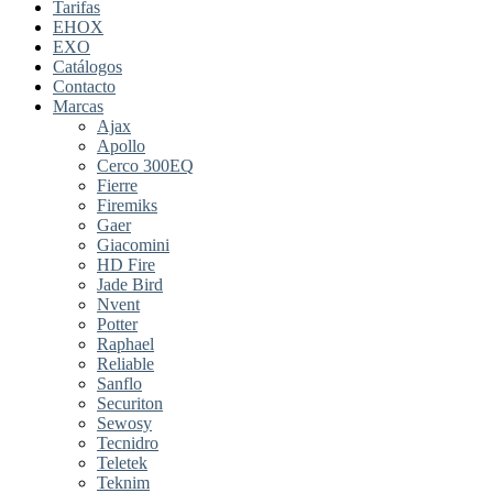
Tarifas
EHOX
EXO
Catálogos
Contacto
Marcas
Ajax
Apollo
Cerco 300EQ
Fierre
Firemiks
Gaer
Giacomini
HD Fire
Jade Bird
Nvent
Potter
Raphael
Reliable
Sanflo
Securiton
Sewosy
Tecnidro
Teletek
Teknim