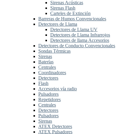
Sirenas Acústicas
Sirenas Flash
Carteles de Extinción
Barreras de Humos Convencionales
Detectores de Llama
Detectores de Llama UV
Detectores de Llama Infrarrojos
Detectores de llama Accesorios
Detectores de Conducto Convencionales
Sondas Térmicas
Sirenas
Baterías
Centrales
Coordinadores
Detectores
Flash
Accesorios vía radio
Pulsadores
Repetidores
Centrales
Detectores
Pulsadores
Sirenas
ATEX Detectores
ATEX Pulsadores