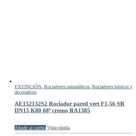
EXTINCIÓN
,
Rociadores automáticos
,
Rociadores básicos y
decorativos
AE152132S2 Rociador pared vert F1-56 SR
DN15 K80 68º cromo RA1385
24,
€
01
+ IVA
Añadir al carrito
Vista rápida