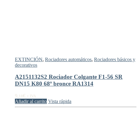
EXTINCIÓN
,
Rociadores automáticos
,
Rociadores básicos y
decorativos
A2151132S2 Rociador Colgante F1-56 SR
DN15 K80 68º bronce RA1314
9,
€
18
+ IVA
Añadir al carrito
Vista rápida