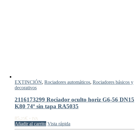
EXTINCIÓN
,
Rociadores automáticos
,
Rociadores básicos y
decorativos
2116173299 Rociador oculto horiz G6-56 DN15
K80 74º sin tapa RA5035
85,
€
25
+ IVA
Añadir al carrito
Vista rápida