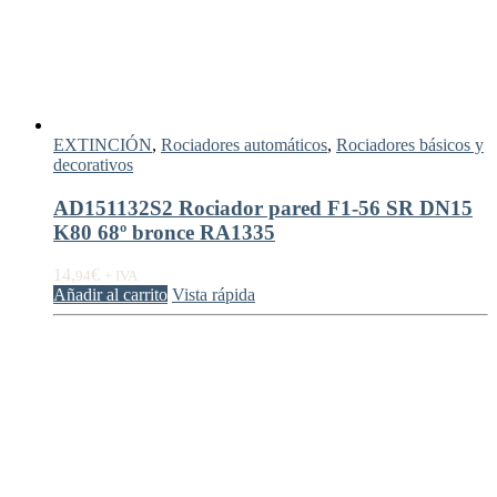
EXTINCIÓN
,
Rociadores automáticos
,
Rociadores básicos y
decorativos
AD151132S2 Rociador pared F1-56 SR DN15
K80 68º bronce RA1335
14,
€
94
+ IVA
Añadir al carrito
Vista rápida