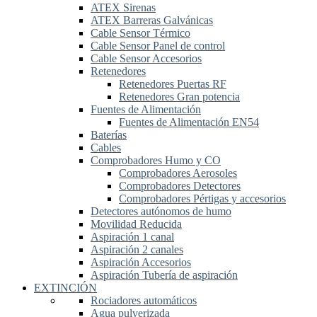
ATEX Sirenas
ATEX Barreras Galvánicas
Cable Sensor Térmico
Cable Sensor Panel de control
Cable Sensor Accesorios
Retenedores
Retenedores Puertas RF
Retenedores Gran potencia
Fuentes de Alimentación
Fuentes de Alimentación EN54
Baterías
Cables
Comprobadores Humo y CO
Comprobadores Aerosoles
Comprobadores Detectores
Comprobadores Pértigas y accesorios
Detectores autónomos de humo
Movilidad Reducida
Aspiración 1 canal
Aspiración 2 canales
Aspiración Accesorios
Aspiración Tubería de aspiración
EXTINCIÓN
Rociadores automáticos
Agua pulverizada