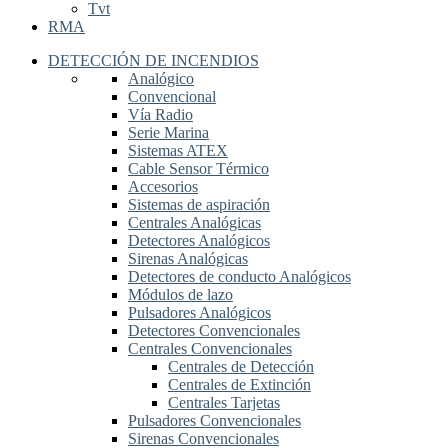
Tvt
RMA
DETECCIÓN DE INCENDIOS
Analógico
Convencional
Vía Radio
Serie Marina
Sistemas ATEX
Cable Sensor Térmico
Accesorios
Sistemas de aspiración
Centrales Analógicas
Detectores Analógicos
Sirenas Analógicas
Detectores de conducto Analógicos
Módulos de lazo
Pulsadores Analógicos
Detectores Convencionales
Centrales Convencionales
Centrales de Detección
Centrales de Extinción
Centrales Tarjetas
Pulsadores Convencionales
Sirenas Convencionales