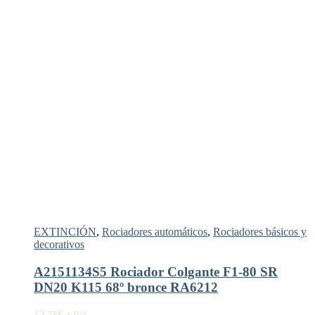
EXTINCIÓN
,
Rociadores automáticos
,
Rociadores básicos y
decorativos
A2151134S5 Rociador Colgante F1-80 SR
DN20 K115 68º bronce RA6212
13,
€
78
+ IVA