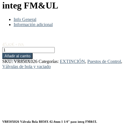
integ FM&UL
Info General
Información adicional
45,
€
82
+ IVA
VR850X026
Válvula
Añadir al carrito
Bola
SKU:
VR850X026
Categorías:
EXTINCIÓN
,
Puestos de Control
,
R850X
Válvulas de bola y vaciado
42.4mm
1
1/4"
paso
integ
FM&UL
cantidad
VR850X026 Válvula Bola R850X 42.4mm 1 1/4″ paso integ FM&UL