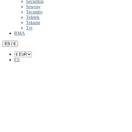
Securiton
Sewosy
Tecnidro
Teletek
Teknim
Tvt
RMA
ES / €
ES