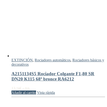
EXTINCIÓN
,
Rociadores automáticos
,
Rociadores básicos y
decorativos
A2151134S5 Rociador Colgante F1-80 SR
DN20 K115 68º bronce RA6212
13,
€
78
+ IVA
Añadir al carrito
Vista rápida