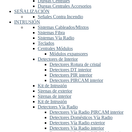
Durgas Centrales
Durgas Centrales Accesorios
SEÑALIZACIÓN
Señales Contra Incendio
INTRUSIÓN
Sistemas Cableados/Mixtos
Sistemas Fibra
Sistemas Vía Radio
Teclados
Centrales Módulos
Módulos expansores
Detectores de Interior
Detectores Rotura de cristal
Detectores DT interior
Detectores PIR interior
Detectores PIRCAM interior
Kit de Intrusión
Sirenas de exterior
Sirenas de interior
Kit de Intrusión
Detectores Vía Radio
Detectores Vía Radio PIRCAM interior
Detectores Domésticos Vía Radio
Detectores Vía Radio exterior
Detectores Vía Radio interior