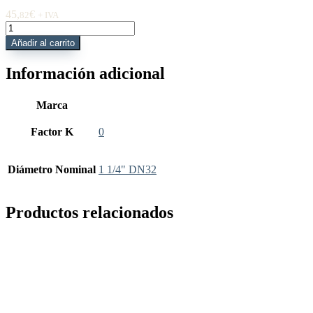
45,
€
82
+ IVA
VR850X026
Válvula
Añadir al carrito
Bola
R850X
Información adicional
42.4mm
1
1/4"
Marca
paso
integ
Factor K
0
FM&UL
cantidad
Diámetro Nominal
1 1/4" DN32
Productos relacionados