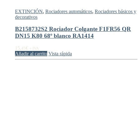
EXTINCIÓN
,
Rociadores automáticos
,
Rociadores básicos y
decorativos
B2158732S2 Rociador Colgante F1FR56 QR
DN15 K80 68º blanco RA1414
15,
€
45
+ IVA
Añadir al carrito
Vista rápida