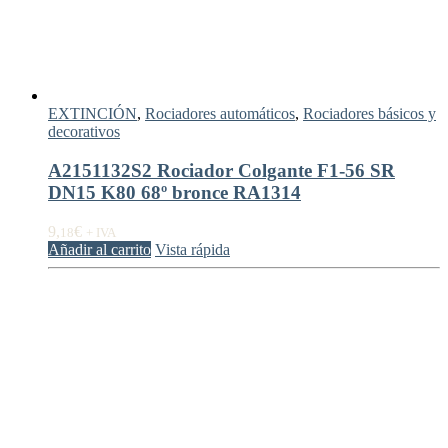
EXTINCIÓN
,
Rociadores automáticos
,
Rociadores básicos y
decorativos
A2151132S2 Rociador Colgante F1-56 SR
DN15 K80 68º bronce RA1314
9,
€
18
+ IVA
Añadir al carrito
Vista rápida