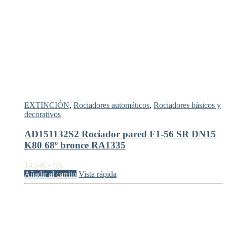
EXTINCIÓN
,
Rociadores automáticos
,
Rociadores básicos y
decorativos
AD151132S2 Rociador pared F1-56 SR DN15
K80 68º bronce RA1335
14,
€
94
+ IVA
Añadir al carrito
Vista rápida