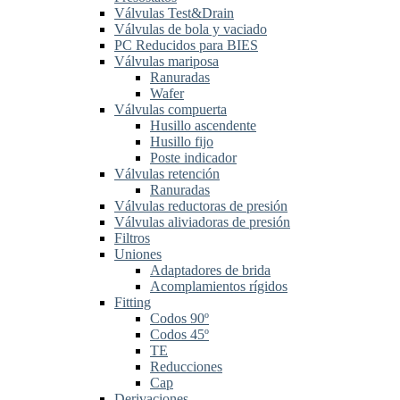
Válvulas Test&Drain
Válvulas de bola y vaciado
PC Reducidos para BIES
Válvulas mariposa
Ranuradas
Wafer
Válvulas compuerta
Husillo ascendente
Husillo fijo
Poste indicador
Válvulas retención
Ranuradas
Válvulas reductoras de presión
Válvulas aliviadoras de presión
Filtros
Uniones
Adaptadores de brida
Acomplamientos rígidos
Fitting
Codos 90º
Codos 45º
TE
Reducciones
Cap
Derivaciones