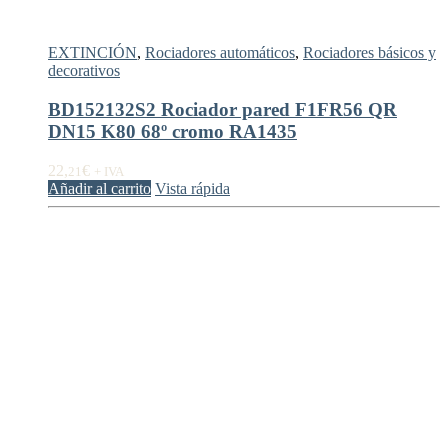
EXTINCIÓN
,
Rociadores automáticos
,
Rociadores básicos y
decorativos
BD152132S2 Rociador pared F1FR56 QR
DN15 K80 68º cromo RA1435
22,
€
21
+ IVA
Añadir al carrito
Vista rápida