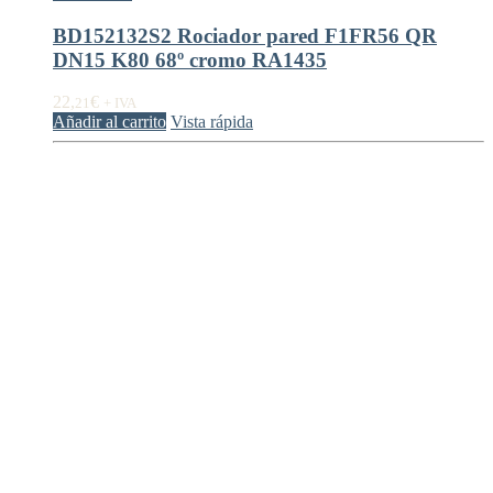
BD152132S2 Rociador pared F1FR56 QR
DN15 K80 68º cromo RA1435
22,
€
21
+ IVA
Añadir al carrito
Vista rápida